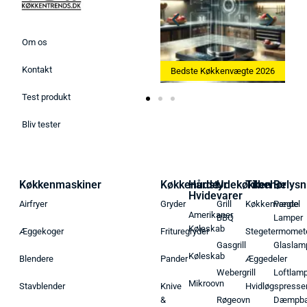
Om os
Kontakt
Bedste Ismaskine 2026
Bedste Køkkenvægte 2026
Test produkt
Bliv tester
Køkkenmaskiner
Køkkenudstyr
Hårde
Udekøkken
Tilbehør
Belysn
Hvidevarer
Airfryer
Gryder
Grill
Køkkenvægte
Pendel
Amerikaner
BBQ
Lamper
Køleskab
Æggekoger
Frituregryder
Stegetermomet
Gasgrill
Glaslam
Køleskab
Blendere
Pander
Æggedeler
Webergrill
Loftlam
Mikroovn
Stavblender
Knive
Hvidløgspresse
&
Røgeovn
Dæmpba