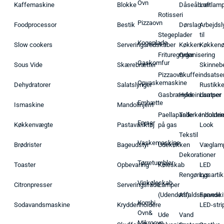
Ovn
Kaffemaskine
Blokke
Dåseåbner
Loftlam
Rotisseri
Pizzaovn
Foodprocessor
Bestik
Dørslag
Arbejdsl
Stegeplader
til
Kogeplade
Slow cookers
Serveringsredskaber
Køkken
Køkken
Frituregryder
Organisering
Gaskomfur
Sous Vide
Skærebrætter
Skinneb
Pizzaovn
Skuffeindsatse
Opvaskemaskine
Dehydratorer
Salatslynger
Rustikk
Gasbrænder
Hyldeindsatser
Lamper
Emhætte
Ismaskine
Mandolinjern
Paellapande
Tallerkenholder
Industrie
Fryser
Køkkenvægte
Pastaværktøj
på gas
Look
Tekstil
Vaskemaskine
Brødrister
Bageudstyr
Udekøkken
Væglam
Dekorationer
Tørretumbler
Toaster
Opbevaring
Køleskab
LED
Rengøringsartik
Lys
Vinkøleskab
Citronpresser
Serveringsfade
Lamper
(Udendørs)
Affaldsspande
Farveski
Kombi
Sodavandsmaskine
Krydderiholdere
LED-stri
Ovn&
Ude
Vand
Mikroovn