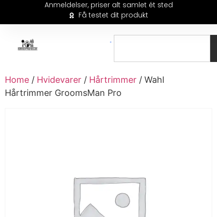
Anmeldelser, priser alt samlet ét sted
Få testet dit produkt
Home
/
Hvidevarer
/
Hårtrimmer
/ Wahl
Hårtrimmer GroomsMan Pro