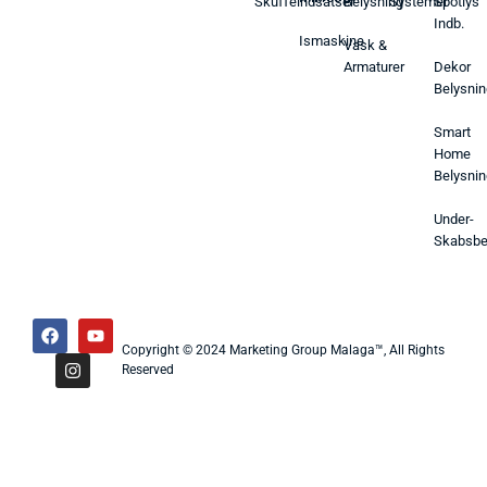
Skuffeindsatser
Belysning
Systemer
Spotlys
Indb.
Ismaskine
Vask &
Armaturer
Dekor
Belysnin
Smart
Home
Belysnin
Under-
Skabsbe
Copyright © 2024 Marketing Group Malaga™, All Rights
Reserved