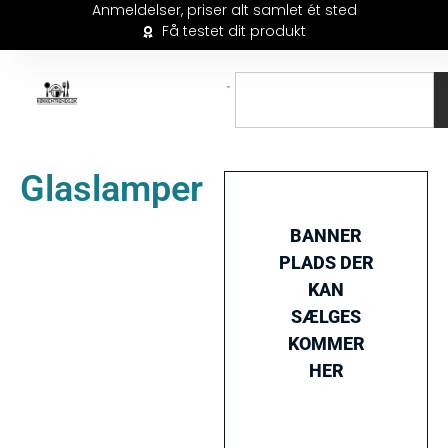
Anmeldelser, priser alt samlet ét sted
Få testet dit produkt
Glaslamper
BANNER
PLADS DER
KAN
SÆLGES
KOMMER
HER