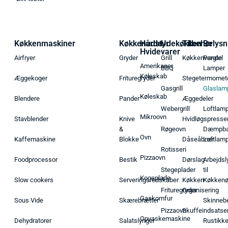
Køkkenmaskiner
Køkkenudstyr
Hårde
Udekøkken
Tilbehør
Belysn
Hvidevarer
Airfryer
Gryder
Grill
Køkkenvægte
Pendel
Amerikaner
BBQ
Lamper
Køleskab
Æggekoger
Frituregryder
Stegetermomet
Gasgrill
Glaslam
Køleskab
Blendere
Pander
Æggedeler
Webergrill
Loftlam
Mikroovn
Stavblender
Knive
Hvidløgspresse
&
Røgeovn
Dæmpba
Ovn
Kaffemaskine
Blokke
Dåseåbner
Loftlam
Rotisseri
Pizzaovn
Foodprocessor
Bestik
Dørslag
Arbejdsl
Stegeplader
til
Kogeplade
Slow cookers
Serveringsredskaber
Køkken
Køkken
Frituregryder
Organisering
Gaskomfur
Sous Vide
Skærebrætter
Skinneb
Pizzaovn
Skuffeindsatse
Opvaskemaskine
Dehydratorer
Salatslynger
Rustikk