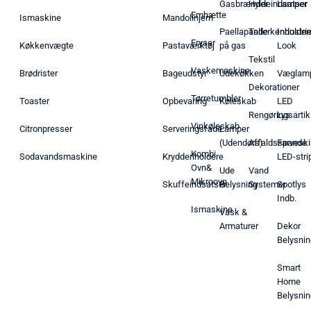
Gasbrænder
Hyldeindsatser
Lamper
Emhætte
Ismaskine
Mandolinjern
Paellapande
Tallerkenholder
Industrie
Fryser
Køkkenvægte
Pastaværktøj
på gas
Look
Tekstil
Vaskemaskine
Brødrister
Bageudstyr
Udekøkken
Væglam
Dekorationer
Tørretumbler
Toaster
Opbevaring
Køleskab
LED
Rengøringsartik
Lys
Vinkøleskab
Citronpresser
Serveringsfade
Lamper
(Udendørs)
Affaldsspande
Farveski
Kombi
Sodavandsmaskine
Krydderiholdere
LED-stri
Ovn&
Ude
Vand
Mikroovn
Skuffeindsatser
Belysning
Systemer
Spotlys
Indb.
Ismaskine
Vask &
Armaturer
Dekor
Belysnin
Smart
Home
Belysnin