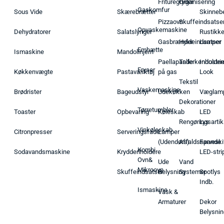
Frituregryder
Organisering
Gaskomfur
Sous Vide
Skærebrætter
Skinneb
Pizzaovn
Skuffeindsatse
Opvaskemaskine
Dehydratorer
Salatslynger
Rustikk
Gasbrænder
Hyldeindsatser
Lamper
Emhætte
Ismaskine
Mandolinjern
Paellapande
Tallerkenholder
Industrie
Fryser
Køkkenvægte
Pastaværktøj
på gas
Look
Tekstil
Vaskemaskine
Brødrister
Bageudstyr
Udekøkken
Væglam
Dekorationer
Tørretumbler
Toaster
Opbevaring
Køleskab
LED
Rengøringsartik
Lys
Vinkøleskab
Citronpresser
Serveringsfade
Lamper
(Udendørs)
Affaldsspande
Farveski
Kombi
Sodavandsmaskine
Krydderiholdere
LED-stri
Ovn&
Ude
Vand
Mikroovn
Skuffeindsatser
Belysning
Systemer
Spotlys
Indb.
Ismaskine
Vask &
Armaturer
Dekor
Belysnin