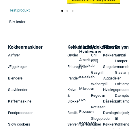
Test produkt
Bliv tester
Køkkenmaskiner
Køkkenudstyr
Hårde
Udekøkken
Tilbehør
Belysn
Hvidevarer
Airfryer
Gryder
Grill
Køkkenvægte
Pendel
Amerikaner
BBQ
Lamper
Køleskab
Æggekoger
Frituregryder
Stegetermomet
Gasgrill
Glaslam
Køleskab
Blendere
Pander
Æggedeler
Webergrill
Loftlam
Mikroovn
Stavblender
Knive
Hvidløgspresse
&
Røgeovn
Dæmpba
Ovn
Kaffemaskine
Blokke
Dåseåbner
Loftlam
Rotisseri
Pizzaovn
Foodprocessor
Bestik
Dørslag
Arbejdsl
Stegeplader
til
Kogeplade
Slow cookers
Serveringsredskaber
Køkken
Køkken