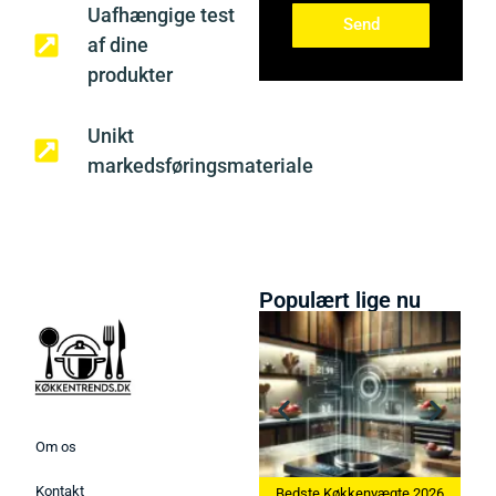
Uafhængige test
Send
af dine
produkter
Unikt
markedsføringsmateriale
Populært lige nu
Om os
Kontakt
Bedste Ismaskine 2026
Bedste Køkkenvægte 2026