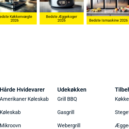
edste Køkkenvægte
Bedste Æggekoger
2026
2026
Bedste Ismaskine 2026
Hårde Hvidevarer
Udekøkken
Tilbe
Amerikaner Køleskab
Grill BBQ
Køkk
Køleskab
Gasgrill
Stege
Mikroovn
Webergrill
Ægged