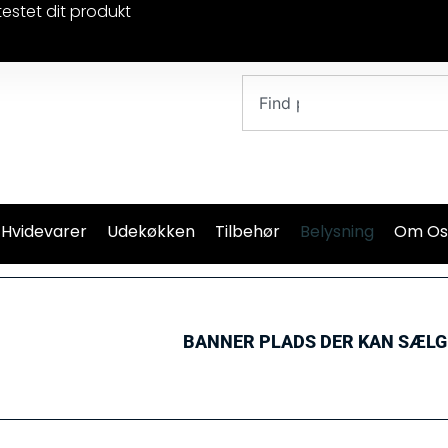
testet dit produkt
 Hvidevarer
Udekøkken
Tilbehør
Belysning
Om Os
BANNER PLADS DER KAN SÆL