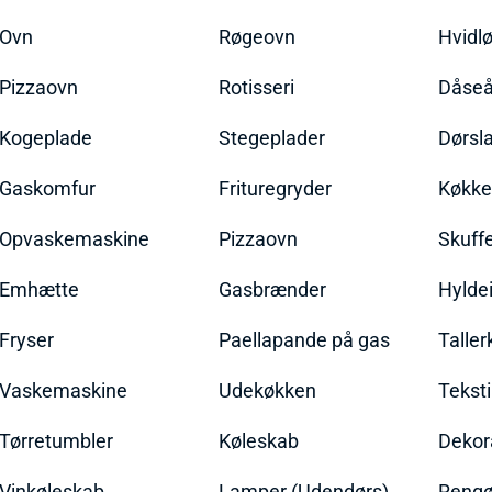
Ovn
Røgeovn
Hvidl
Pizzaovn
Rotisseri
Dåseå
Kogeplade
Stegeplader
Dørsl
Gaskomfur
Frituregryder
Køkke
Opvaskemaskine
Pizzaovn
Skuff
Emhætte
Gasbrænder
Hylde
Fryser
Paellapande på gas
Talle
Vaskemaskine
Udekøkken
Teksti
Tørretumbler
Køleskab
Dekor
Vinkøleskab
Lamper (Udendørs)
Rengør