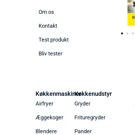
Om os
Køkkenvægte
Bedste Æggekoger
B
2026
2026
Bedste Ismaskine 2026
Kontakt
Test produkt
Bliv tester
Køkkenmaskiner
Køkkenudstyr
Airfryer
Gryder
Æggekoger
Frituregryder
Blendere
Pander