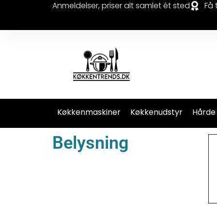
Anmeldelser, priser alt samlet ét sted
Få 
Køkkenmaskiner
Køkkenudstyr
Hårde
Belysning