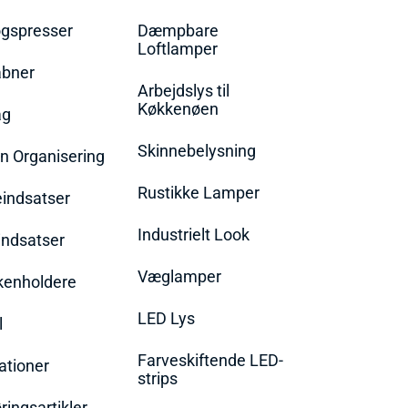
øgspresser
Dæmpbare
Loftlamper
bner
Arbejdslys til
Køkkenøen
ag
Skinnebelysning
n Organisering
Rustikke Lamper
eindsatser
Industrielt Look
indsatser
Væglamper
rkenholdere
LED Lys
l
Farveskiftende LED-
ationer
strips
ingsartikler