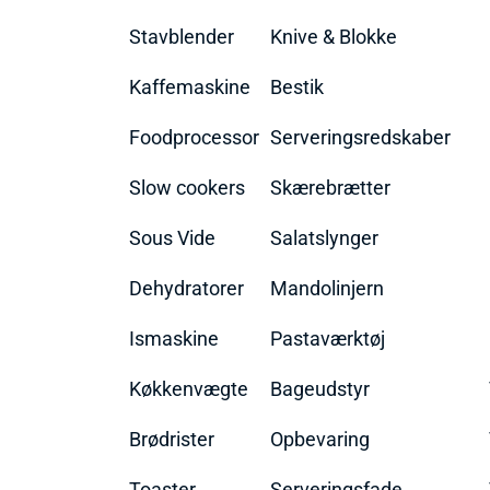
Stavblender
Knive & Blokke
Kaffemaskine
Bestik
Foodprocessor
Serveringsredskaber
Slow cookers
Skærebrætter
Sous Vide
Salatslynger
Dehydratorer
Mandolinjern
Ismaskine
Pastaværktøj
Køkkenvægte
Bageudstyr
Brødrister
Opbevaring
Toaster
Serveringsfade