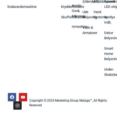
(Udendørs)
Affaldsspande
Farveski
Kombi
Sodavandsmaskine
Krydderiholdere
LED-stri
Ovn&
Ude
Vand
Mikroovn
Skuffeindsatser
Belysning
Systemer
Spotlys
Indb.
Ismaskine
Vask &
Armaturer
Dekor
Belysnin
Smart
Home
Belysnin
Under-
Skabsbe
Copyright © 2024 Marketing Group Malaga™, All Rights
Reserved