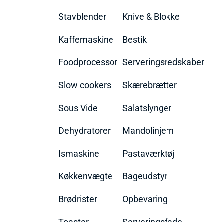
Stavblender
Knive & Blokke
Kaffemaskine
Bestik
Foodprocessor
Serveringsredskaber
Slow cookers
Skærebrætter
Sous Vide
Salatslynger
Dehydratorer
Mandolinjern
Ismaskine
Pastaværktøj
Køkkenvægte
Bageudstyr
Brødrister
Opbevaring
Toaster
Serveringsfade