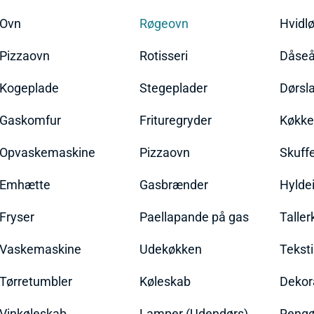
Ovn
Røgeovn
Hvidl
Pizzaovn
Rotisseri
Dåseå
Kogeplade
Stegeplader
Dørsl
Gaskomfur
Frituregryder
Køkke
Opvaskemaskine
Pizzaovn
Skuff
Emhætte
Gasbrænder
Hylde
Fryser
Paellapande på gas
Talle
Vaskemaskine
Udekøkken
Teksti
Tørretumbler
Køleskab
Dekor
Vinkøleskab
Lamper (Udendørs)
Rengør