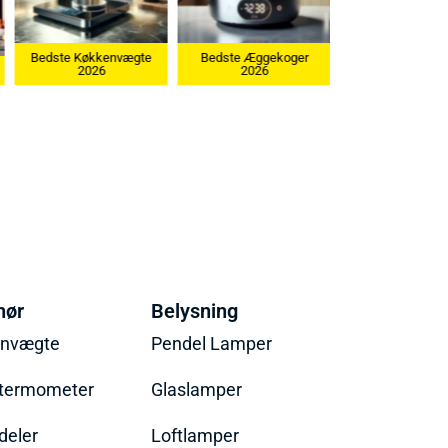
Bedste Køkkenvægte
Bedste Æggekoger
2026
2026
Bedste Ismaskin
hør
Belysning
envægte
Pendel Lamper
termometer
Glaslamper
eler
Loftlamper