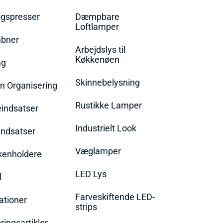
øgspresser
Dæmpbare
Loftlamper
bner
Arbejdslys til
Køkkenøen
ag
Skinnebelysning
n Organisering
Rustikke Lamper
eindsatser
Industrielt Look
indsatser
Væglamper
rkenholdere
LED Lys
l
Farveskiftende LED-
ationer
strips
ingsartikler