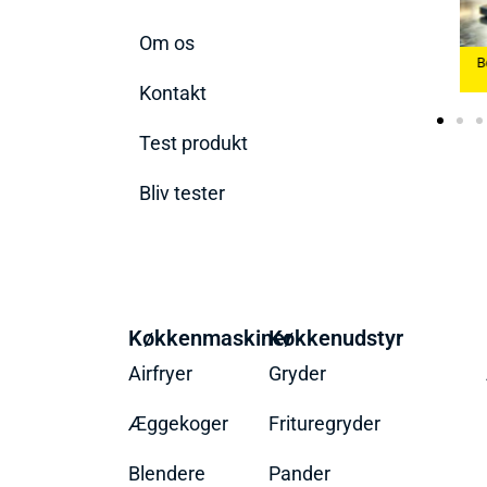
Om os
Køkkenvægte
Bedste Æggekoger
B
2026
2026
Bedste Ismaskine 2026
Kontakt
Test produkt
Bliv tester
Køkkenmaskiner
Køkkenudstyr
Airfryer
Gryder
Æggekoger
Frituregryder
Blendere
Pander