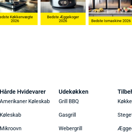
edste Køkkenvægte
Bedste Æggekoger
2026
2026
Bedste Ismaskine 2026
Hårde Hvidevarer
Udekøkken
Tilbe
Amerikaner Køleskab
Grill BBQ
Køkk
Køleskab
Gasgrill
Stege
Mikroovn
Webergrill
Ægged