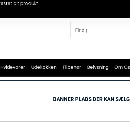
testet dit produkt
 Hvidevarer
Udekøkken
Tilbehør
Belysning
Om Os
BANNER PLADS DER KAN SÆL