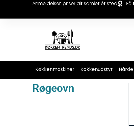
Anmeldelser, priser alt samlet ét sted
Få 
Køkkenmaskiner
Køkkenudstyr
Hårde
Røgeovn