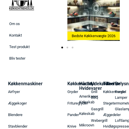
Om os
Kontakt
Bedste Ismaskine 2026
Bedste Køkkenvægte 2026
Test produkt
Bliv tester
Køkkenmaskiner
Køkkenudstyr
Hårde
Udekøkken
Tilbehør
Belysn
Hvidevarer
Airfryer
Gryder
Grill
Køkkenvægte
Pendel
Amerikaner
BBQ
Lamper
Køleskab
Æggekoger
Frituregryder
Stegetermomet
Gasgrill
Glaslam
Køleskab
Blendere
Pander
Æggedeler
Webergrill
Loftlam
Mikroovn
Stavblender
Knive
Hvidløgspresse