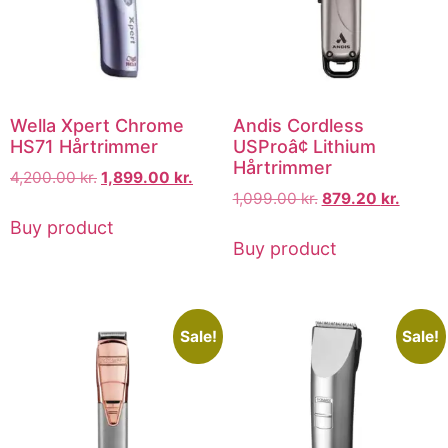
Wella Xpert Chrome
Andis Cordless
HS71 Hårtrimmer
USProâ¢ Lithium
Hårtrimmer
4,200.00
kr.
1,899.00
kr.
1,099.00
kr.
879.20
kr.
Buy product
Buy product
Sale!
Sale!