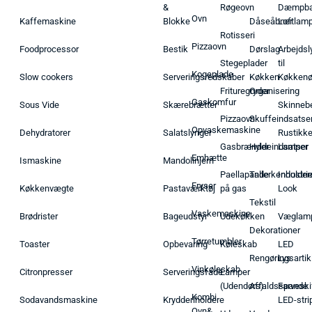
&
Røgeovn
Dæmpba
Ovn
Kaffemaskine
Blokke
Dåseåbner
Loftlam
Rotisseri
Pizzaovn
Foodprocessor
Bestik
Dørslag
Arbejdsl
Stegeplader
til
Kogeplade
Slow cookers
Serveringsredskaber
Køkken
Køkken
Frituregryder
Organisering
Gaskomfur
Sous Vide
Skærebrætter
Skinneb
Pizzaovn
Skuffeindsatse
Opvaskemaskine
Dehydratorer
Salatslynger
Rustikk
Gasbrænder
Hyldeindsatser
Lamper
Emhætte
Ismaskine
Mandolinjern
Paellapande
Tallerkenholder
Industrie
Fryser
Køkkenvægte
Pastaværktøj
på gas
Look
Tekstil
Vaskemaskine
Brødrister
Bageudstyr
Udekøkken
Væglam
Dekorationer
Tørretumbler
Toaster
Opbevaring
Køleskab
LED
Rengøringsartik
Lys
Vinkøleskab
Citronpresser
Serveringsfade
Lamper
(Udendørs)
Affaldsspande
Farveski
Kombi
Sodavandsmaskine
Krydderiholdere
LED-stri
Ovn&