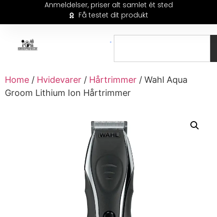
Anmeldelser, priser alt samlet ét sted
Få testet dit produkt
Home
/
Hvidevarer
/
Hårtrimmer
/ Wahl Aqua
Groom Lithium Ion Hårtrimmer