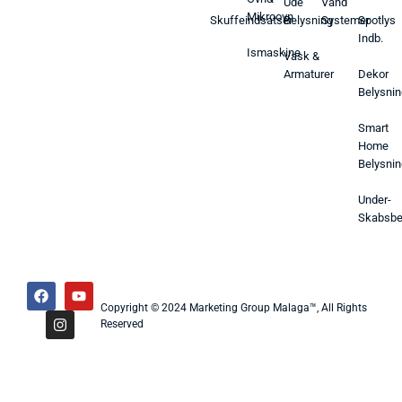
Ude
Vand
Mikroovn
Skuffeindsatser
Belysning
Systemer
Spotlys
Indb.
Ismaskine
Vask &
Armaturer
Dekor
Belysnin
Smart
Home
Belysnin
Under-
Skabsbe
Copyright © 2024 Marketing Group Malaga™, All Rights
Reserved