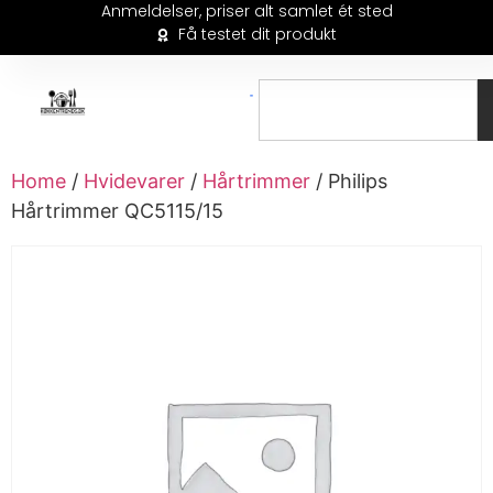
Anmeldelser, priser alt samlet ét sted
Få testet dit produkt
Home
/
Hvidevarer
/
Hårtrimmer
/ Philips
Hårtrimmer QC5115/15