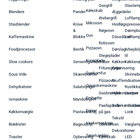
Gasgrill
Glaslam
Køleskab
Blendere
Pander
Æggedeler
Webergrill
Loftlam
Mikroovn
Stavblender
Knive
Hvidløgspresse
&
Røgeovn
Dæmpba
Ovn
Kaffemaskine
Blokke
Dåseåbner
Loftlam
Rotisseri
Pizzaovn
Foodprocessor
Bestik
Dørslag
Arbejdsl
Stegeplader
til
Kogeplade
Slow cookers
Serveringsredskaber
Køkken
Køkken
Frituregryder
Organisering
Gaskomfur
Sous Vide
Skærebrætter
Skinneb
Pizzaovn
Skuffeindsatse
Opvaskemaskine
Dehydratorer
Salatslynger
Rustikk
Gasbrænder
Hyldeindsatser
Lamper
Emhætte
Ismaskine
Mandolinjern
Paellapande
Tallerkenholder
Industrie
Fryser
Køkkenvægte
Pastaværktøj
på gas
Look
Tekstil
Vaskemaskine
Brødrister
Bageudstyr
Udekøkken
Væglam
Dekorationer
Tørretumbler
Toaster
Opbevaring
Køleskab
LED