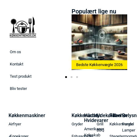
Populært lige nu
Om os
Kontakt
Bedste Ismaskine 2026
Bedste Køkkenvægte 2026
Test produkt
Bliv tester
Køkkenmaskiner
Køkkenudstyr
Hårde
Udekøkken
Tilbehør
Belysn
Hvidevarer
Airfryer
Gryder
Grill
Køkkenvægte
Pendel
Amerikaner
BBQ
Lamper
Køleskab
Æggekoger
Frituregryder
Stegetermomet