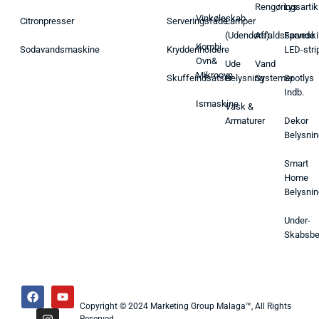
Rengøringsartik
Lys
Vinkøleskab
Citronpresser
Serveringsfade
Lamper
(Udendørs)
Affaldsspande
Farveski
Kombi
Sodavandsmaskine
Krydderiholdere
LED-stri
Ovn&
Ude
Vand
Mikroovn
Skuffeindsatser
Belysning
Systemer
Spotlys
Indb.
Ismaskine
Vask &
Armaturer
Dekor
Belysnin
Smart
Home
Belysnin
Under-
Skabsbe
Copyright © 2024 Marketing Group Malaga™, All Rights
Reserved