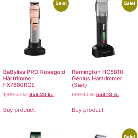
Sale!
Sale!
BaByliss PRO Rosegold
Remington HC5810
Hårtrimmer
Genius Hårtrimmer
FX7880RGE
(Sæt)
1,199.00
kr.
959.20
kr.
699.00
kr.
559.13
kr.
Buy product
Buy product
Sale!