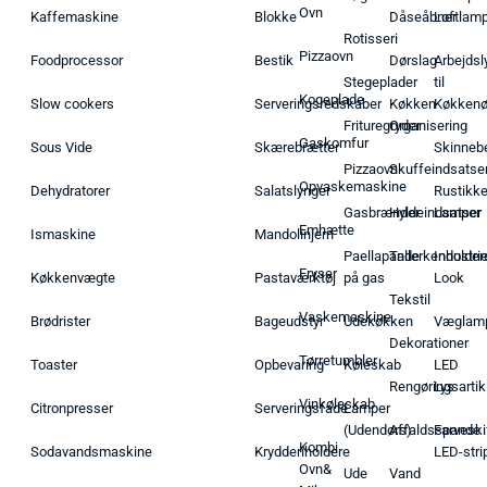
Ovn
Kaffemaskine
Blokke
Dåseåbner
Loftlam
Rotisseri
Pizzaovn
Foodprocessor
Bestik
Dørslag
Arbejdsl
Stegeplader
til
Kogeplade
Slow cookers
Serveringsredskaber
Køkken
Køkken
Frituregryder
Organisering
Gaskomfur
Sous Vide
Skærebrætter
Skinneb
Pizzaovn
Skuffeindsatse
Opvaskemaskine
Dehydratorer
Salatslynger
Rustikk
Gasbrænder
Hyldeindsatser
Lamper
Emhætte
Ismaskine
Mandolinjern
Paellapande
Tallerkenholder
Industrie
Fryser
Køkkenvægte
Pastaværktøj
på gas
Look
Tekstil
Vaskemaskine
Brødrister
Bageudstyr
Udekøkken
Væglam
Dekorationer
Tørretumbler
Toaster
Opbevaring
Køleskab
LED
Rengøringsartik
Lys
Vinkøleskab
Citronpresser
Serveringsfade
Lamper
(Udendørs)
Affaldsspande
Farveski
Kombi
Sodavandsmaskine
Krydderiholdere
LED-stri
Ovn&
Ude
Vand