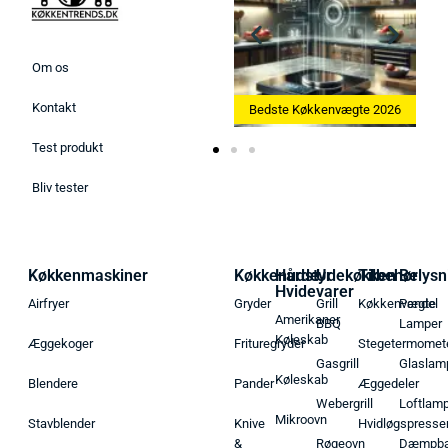
Om os
Kontakt
Bedste Ismaskine 2026
Bedste Køkkenvægte 2026
Test produkt
Bliv tester
Køkkenmaskiner
Køkkenudstyr
Hårde
Udekøkken
Tilbehør
Belysn
Hvidevarer
Airfryer
Gryder
Grill
Køkkenvægte
Pendel
Amerikaner
BBQ
Lamper
Køleskab
Æggekoger
Frituregryder
Stegetermomet
Gasgrill
Glaslam
Køleskab
Blendere
Pander
Æggedeler
Webergrill
Loftlam
Mikroovn
Stavblender
Knive
Hvidløgspresse
&
Røgeovn
Dæmpba