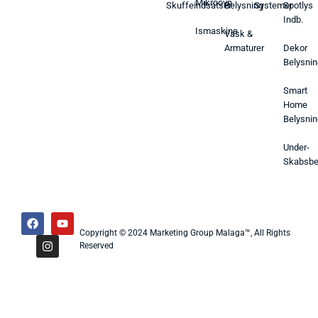
Mikroovn
Skuffeindsatser
Belysning
Systemer
Spotlys
Indb.
Ismaskine
Vask &
Armaturer
Dekor
Belysnin
Smart
Home
Belysnin
Under-
Skabsbe
Copyright © 2024 Marketing Group Malaga™, All Rights
Reserved