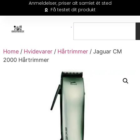
Anmeldelser, priser alt samlet ét sted
Få testet dit produkt
Home
/
Hvidevarer
/
Hårtrimmer
/ Jaguar CM
2000 Hårtrimmer