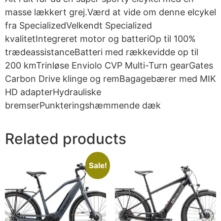
masse lækkert grej.Værd at vide om denne elcykel
fra SpecializedVelkendt Specialized
kvalitetIntegreret motor og batteriOp til 100%
trædeassistanceBatteri med rækkevidde op til
200 kmTrinløse Enviolo CVP Multi-Turn gearGates
Carbon Drive klinge og remBagagebærer med MIK
HD adapterHydrauliske
bremserPunkteringshæmmende dæk
Related products
Sale!