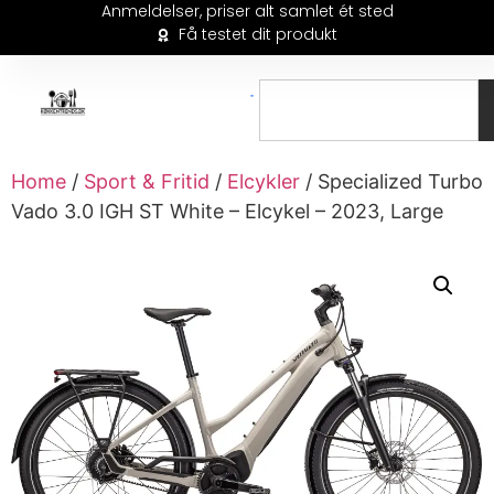
Anmeldelser, priser alt samlet ét sted
Få testet dit produkt
Home
/
Sport & Fritid
/
Elcykler
/ Specialized Turbo
Vado 3.0 IGH ST White – Elcykel – 2023, Large