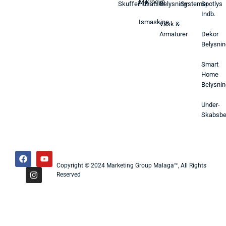
Mikroovn
Skuffeindsatser
Belysning
Systemer
Spotlys
Indb.
Ismaskine
Vask &
Armaturer
Dekor
Belysnin
Smart
Home
Belysnin
Under-
Skabsbe
Copyright © 2024 Marketing Group Malaga™, All Rights
Reserved