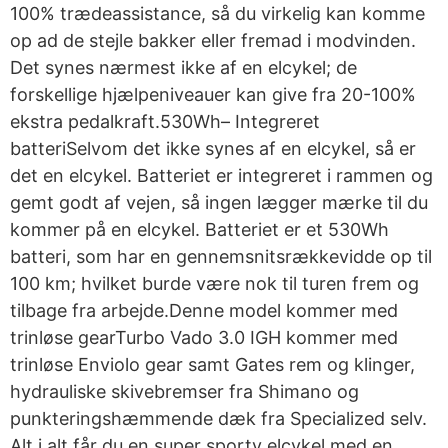
100% trædeassistance, så du virkelig kan komme
op ad de stejle bakker eller fremad i modvinden.
Det synes nærmest ikke af en elcykel; de
forskellige hjælpeniveauer kan give fra 20-100%
ekstra pedalkraft.530Wh– Integreret
batteriSelvom det ikke synes af en elcykel, så er
det en elcykel. Batteriet er integreret i rammen og
gemt godt af vejen, så ingen lægger mærke til du
kommer på en elcykel. Batteriet er et 530Wh
batteri, som har en gennemsnitsrækkevidde op til
100 km; hvilket burde være nok til turen frem og
tilbage fra arbejde.Denne model kommer med
trinløse gearTurbo Vado 3.0 IGH kommer med
trinløse Enviolo gear samt Gates rem og klinger,
hydrauliske skivebremser fra Shimano og
punkteringshæmmende dæk fra Specialized selv.
Alt i alt får du en super sporty elcykel med en