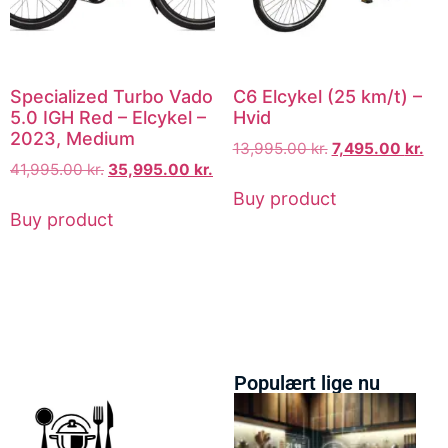
Specialized Turbo Vado
C6 Elcykel (25 km/t) –
5.0 IGH Red – Elcykel –
Hvid
2023, Medium
13,995.00
kr.
7,495.00
kr.
41,995.00
kr.
35,995.00
kr.
Buy product
Buy product
Populært lige nu