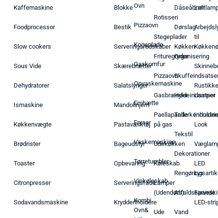
Ovn
Kaffemaskine
Blokke
Dåseåbner
Loftlam
Rotisseri
Pizzaovn
Foodprocessor
Bestik
Dørslag
Arbejdsl
Stegeplader
til
Kogeplade
Slow cookers
Serveringsredskaber
Køkken
Køkken
Frituregryder
Organisering
Gaskomfur
Sous Vide
Skærebrætter
Skinneb
Pizzaovn
Skuffeindsatse
Opvaskemaskine
Dehydratorer
Salatslynger
Rustikk
Gasbrænder
Hyldeindsatser
Lamper
Emhætte
Ismaskine
Mandolinjern
Paellapande
Tallerkenholder
Industrie
Fryser
Køkkenvægte
Pastaværktøj
på gas
Look
Tekstil
Vaskemaskine
Brødrister
Bageudstyr
Udekøkken
Væglam
Dekorationer
Tørretumbler
Toaster
Opbevaring
Køleskab
LED
Rengøringsartik
Lys
Vinkøleskab
Citronpresser
Serveringsfade
Lamper
(Udendørs)
Affaldsspande
Farveski
Kombi
Sodavandsmaskine
Krydderiholdere
LED-stri
Ovn&
Ude
Vand