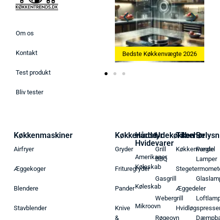
Om os
Kontakt
askine 2026
Bedste Køkkenvægte 2026
Bedste Æggekoger 20
Test produkt
Bliv tester
Køkkenmaskiner
Køkkenudstyr
Hårde
Udekøkken
Tilbehør
Belysn
Hvidevarer
Airfryer
Gryder
Grill
Køkkenvægte
Pendel
Amerikaner
BBQ
Lamper
Køleskab
Æggekoger
Frituregryder
Stegetermomet
Gasgrill
Glaslam
Køleskab
Blendere
Pander
Æggedeler
Webergrill
Loftlam
Mikroovn
Stavblender
Knive
Hvidløgspresse
&
Røgeovn
Dæmpba