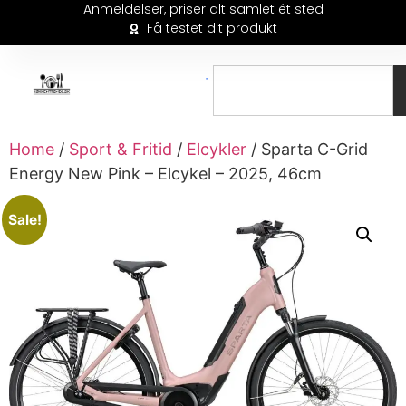
Anmeldelser, priser alt samlet ét sted
Få testet dit produkt
Home
/
Sport & Fritid
/
Elcykler
/ Sparta C-Grid
Energy New Pink – Elcykel – 2025, 46cm
Sale!