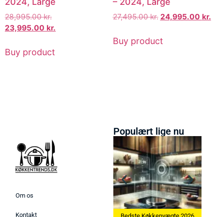
2024, Large
– 2024, Large
28,995.00
kr.
27,495.00
kr.
24,995.00
kr.
23,995.00
kr.
Buy product
Buy product
Populært lige nu
Om os
Kontakt
smaskine 2026
Bedste Køkkenvægte 2026
Bedste Æggekoger 2