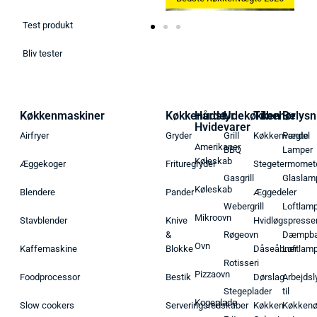
Test produkt
Bliv tester
Køkkenmaskiner
Køkkenudstyr
Hårde
Udekøkken
Tilbehør
Belysn
Hvidevarer
Airfryer
Gryder
Grill
Køkkenvægte
Pendel
Amerikaner
BBQ
Lamper
Køleskab
Æggekoger
Frituregryder
Stegetermomet
Gasgrill
Glaslam
Køleskab
Blendere
Pander
Æggedeler
Webergrill
Loftlam
Mikroovn
Stavblender
Knive
Hvidløgspresse
&
Røgeovn
Dæmpba
Ovn
Kaffemaskine
Blokke
Dåseåbner
Loftlam
Rotisseri
Pizzaovn
Foodprocessor
Bestik
Dørslag
Arbejdsl
Stegeplader
til
Kogeplade
Slow cookers
Serveringsredskaber
Køkken
Køkken