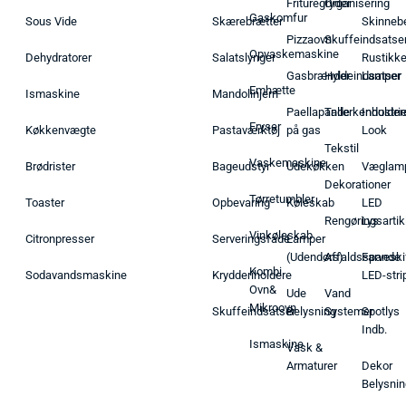
Frituregryder
Organisering
Gaskomfur
Sous Vide
Skærebrætter
Skinneb
Pizzaovn
Skuffeindsatse
Opvaskemaskine
Dehydratorer
Salatslynger
Rustikk
Gasbrænder
Hyldeindsatser
Lamper
Emhætte
Ismaskine
Mandolinjern
Paellapande
Tallerkenholder
Industrie
Fryser
Køkkenvægte
Pastaværktøj
på gas
Look
Tekstil
Vaskemaskine
Brødrister
Bageudstyr
Udekøkken
Væglam
Dekorationer
Tørretumbler
Toaster
Opbevaring
Køleskab
LED
Rengøringsartik
Lys
Vinkøleskab
Citronpresser
Serveringsfade
Lamper
(Udendørs)
Affaldsspande
Farveski
Kombi
Sodavandsmaskine
Krydderiholdere
LED-stri
Ovn&
Ude
Vand
Mikroovn
Skuffeindsatser
Belysning
Systemer
Spotlys
Indb.
Ismaskine
Vask &
Armaturer
Dekor
Belysnin