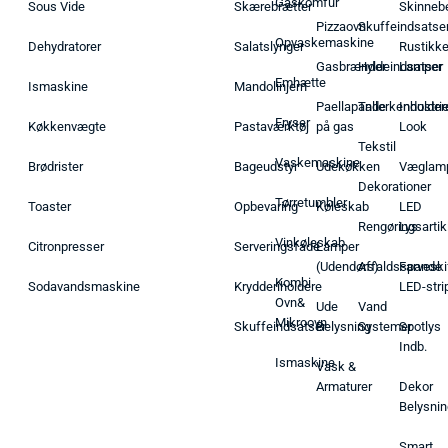
Gaskomfur
Sous Vide
Skærebrætter
Skinneb
Pizzaovn
Skuffeindsatse
Opvaskemaskine
Dehydratorer
Salatslynger
Rustikk
Gasbrænder
Hyldeindsatser
Lamper
Emhætte
Ismaskine
Mandolinjern
Paellapande
Tallerkenholder
Industrie
Fryser
Køkkenvægte
Pastaværktøj
på gas
Look
Tekstil
Vaskemaskine
Brødrister
Bageudstyr
Udekøkken
Væglam
Dekorationer
Tørretumbler
Toaster
Opbevaring
Køleskab
LED
Rengøringsartik
Lys
Vinkøleskab
Citronpresser
Serveringsfade
Lamper
(Udendørs)
Affaldsspande
Farveski
Kombi
Sodavandsmaskine
Krydderiholdere
LED-stri
Ovn&
Ude
Vand
Mikroovn
Skuffeindsatser
Belysning
Systemer
Spotlys
Indb.
Ismaskine
Vask &
Armaturer
Dekor
Belysnin
Smart