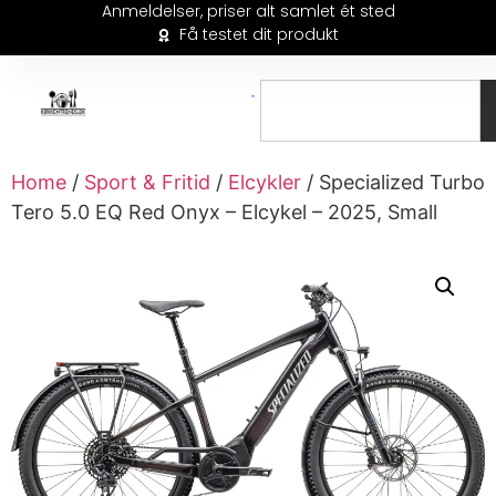
Anmeldelser, priser alt samlet ét sted
Få testet dit produkt
Home
/
Sport & Fritid
/
Elcykler
/ Specialized Turbo
Tero 5.0 EQ Red Onyx – Elcykel – 2025, Small