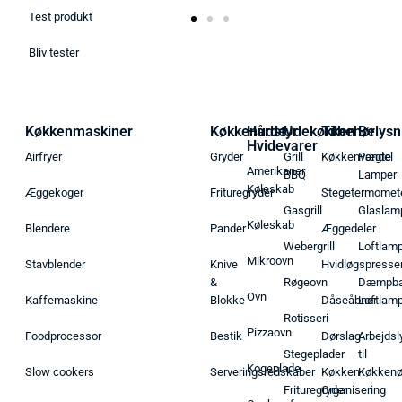
Test produkt
Bliv tester
Køkkenmaskiner
Køkkenudstyr
Hårde
Udekøkken
Tilbehør
Belysn
Hvidevarer
Airfryer
Gryder
Grill
Køkkenvægte
Pendel
Amerikaner
BBQ
Lamper
Køleskab
Æggekoger
Frituregryder
Stegetermomet
Gasgrill
Glaslam
Køleskab
Blendere
Pander
Æggedeler
Webergrill
Loftlam
Mikroovn
Stavblender
Knive
Hvidløgspresse
&
Røgeovn
Dæmpba
Ovn
Kaffemaskine
Blokke
Dåseåbner
Loftlam
Rotisseri
Pizzaovn
Foodprocessor
Bestik
Dørslag
Arbejdsl
Stegeplader
til
Kogeplade
Slow cookers
Serveringsredskaber
Køkken
Køkken
Frituregryder
Organisering