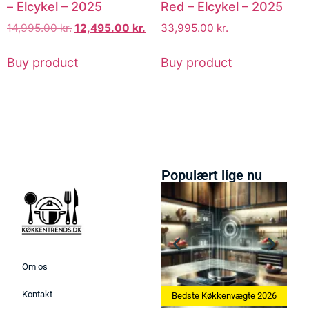
– Elcykel – 2025
Red – Elcykel – 2025
14,995.00
kr.
12,495.00
kr.
33,995.00
kr.
Buy product
Buy product
Populært lige nu
Om os
Kontakt
Bedste Ismaskine 2026
Bedste Køkkenvægte 2026