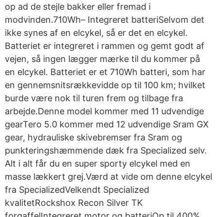
op ad de stejle bakker eller fremad i
modvinden.710Wh– Integreret batteriSelvom det
ikke synes af en elcykel, så er det en elcykel.
Batteriet er integreret i rammen og gemt godt af
vejen, så ingen lægger mærke til du kommer på
en elcykel. Batteriet er et 710Wh batteri, som har
en gennemsnitsrækkevidde op til 100 km; hvilket
burde være nok til turen frem og tilbage fra
arbejde.Denne model kommer med 11 udvendige
gearTero 5.0 kommer med 12 udvendige Sram GX
gear, hydrauliske skivebremser fra Sram og
punkteringshæmmende dæk fra Specialized selv.
Alt i alt får du en super sporty elcykel med en
masse lækkert grej.Værd at vide om denne elcykel
fra SpecializedVelkendt Specialized
kvalitetRockshox Recon Silver TK
forgaffelIntegreret motor og batteriOp til 400%