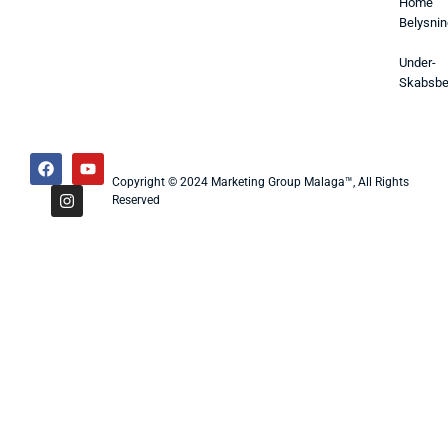
Home
Belysnin
Under-
Skabsbe
Copyright © 2024 Marketing Group Malaga™, All Rights
Reserved