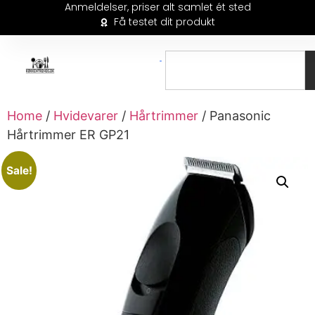
Anmeldelser, priser alt samlet ét sted
Få testet dit produkt
Home
/
Hvidevarer
/
Hårtrimmer
/ Panasonic
Hårtrimmer ER GP21
Sale!