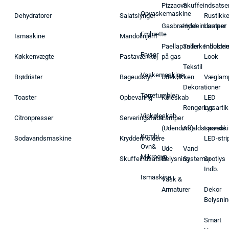
Pizzaovn
Skuffeindsatse
Opvaskemaskine
Dehydratorer
Salatslynger
Rustikk
Gasbrænder
Hyldeindsatser
Lamper
Emhætte
Ismaskine
Mandolinjern
Paellapande
Tallerkenholder
Industrie
Fryser
Køkkenvægte
Pastaværktøj
på gas
Look
Tekstil
Vaskemaskine
Brødrister
Bageudstyr
Udekøkken
Væglam
Dekorationer
Tørretumbler
Toaster
Opbevaring
Køleskab
LED
Rengøringsartik
Lys
Vinkøleskab
Citronpresser
Serveringsfade
Lamper
(Udendørs)
Affaldsspande
Farveski
Kombi
Sodavandsmaskine
Krydderiholdere
LED-stri
Ovn&
Ude
Vand
Mikroovn
Skuffeindsatser
Belysning
Systemer
Spotlys
Indb.
Ismaskine
Vask &
Armaturer
Dekor
Belysnin
Smart