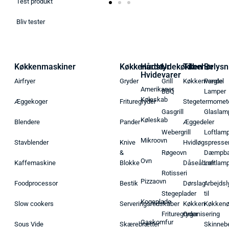
Test produkt
Bliv tester
Køkkenmaskiner
Køkkenudstyr
Hårde
Udekøkken
Tilbehør
Belysn
Hvidevarer
Airfryer
Gryder
Grill
Køkkenvægte
Pendel
Amerikaner
BBQ
Lamper
Køleskab
Æggekoger
Frituregryder
Stegetermomet
Gasgrill
Glaslam
Køleskab
Blendere
Pander
Æggedeler
Webergrill
Loftlam
Mikroovn
Stavblender
Knive
Hvidløgspresse
&
Røgeovn
Dæmpba
Ovn
Kaffemaskine
Blokke
Dåseåbner
Loftlam
Rotisseri
Pizzaovn
Foodprocessor
Bestik
Dørslag
Arbejdsl
Stegeplader
til
Kogeplade
Slow cookers
Serveringsredskaber
Køkken
Køkken
Frituregryder
Organisering
Gaskomfur
Sous Vide
Skærebrætter
Skinneb