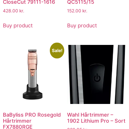
CloseCut 79111-1616
QC5115/15
428.00
kr.
152.00
kr.
Buy product
Buy product
Sale!
BaByliss PRO Rosegold
Wahl Hårtrimmer –
Hårtrimmer
1902 Lithium Pro – Sort
FX7880RGE