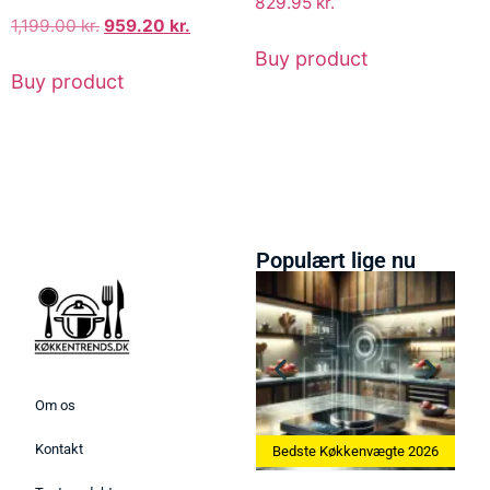
829.95
kr.
1,199.00
kr.
959.20
kr.
Buy product
Buy product
Populært lige nu
Om os
Kontakt
ine 2026
Bedste Køkkenvægte 2026
Bedste Æggekoger 2026