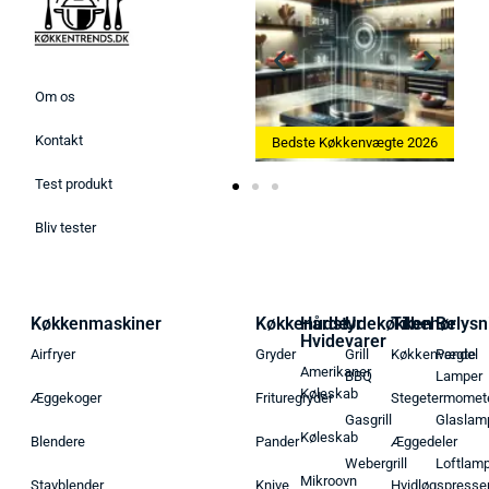
Om os
Kontakt
Bedste Ismaskine 2026
Bedste Køkkenvægte 2026
Test produkt
Bliv tester
Køkkenmaskiner
Køkkenudstyr
Hårde
Udekøkken
Tilbehør
Belysn
Hvidevarer
Airfryer
Gryder
Grill
Køkkenvægte
Pendel
Amerikaner
BBQ
Lamper
Køleskab
Æggekoger
Frituregryder
Stegetermomet
Gasgrill
Glaslam
Køleskab
Blendere
Pander
Æggedeler
Webergrill
Loftlam
Mikroovn
Stavblender
Knive
Hvidløgspresse