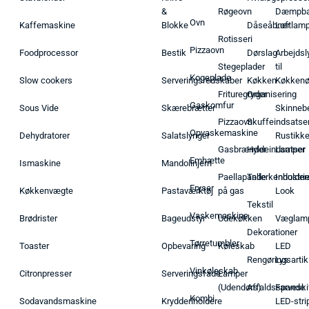
&
Røgeovn
Dæmpba
Ovn
Kaffemaskine
Blokke
Dåseåbner
Loftlam
Rotisseri
Pizzaovn
Foodprocessor
Bestik
Dørslag
Arbejdsl
Stegeplader
til
Kogeplade
Slow cookers
Serveringsredskaber
Køkken
Køkken
Frituregryder
Organisering
Gaskomfur
Sous Vide
Skærebrætter
Skinneb
Pizzaovn
Skuffeindsatse
Opvaskemaskine
Dehydratorer
Salatslynger
Rustikk
Gasbrænder
Hyldeindsatser
Lamper
Emhætte
Ismaskine
Mandolinjern
Paellapande
Tallerkenholder
Industrie
Fryser
Køkkenvægte
Pastaværktøj
på gas
Look
Tekstil
Vaskemaskine
Brødrister
Bageudstyr
Udekøkken
Væglam
Dekorationer
Tørretumbler
Toaster
Opbevaring
Køleskab
LED
Rengøringsartik
Lys
Vinkøleskab
Citronpresser
Serveringsfade
Lamper
(Udendørs)
Affaldsspande
Farveski
Kombi
Sodavandsmaskine
Krydderiholdere
LED-stri