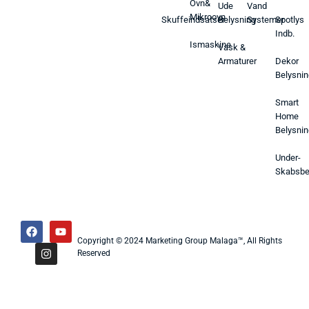
Ovn&
Ude
Vand
Mikroovn
Skuffeindsatser
Belysning
Systemer
Spotlys
Indb.
Ismaskine
Vask &
Armaturer
Dekor
Belysnin
Smart
Home
Belysnin
Under-
Skabsbe
Copyright © 2024 Marketing Group Malaga™, All Rights
Reserved