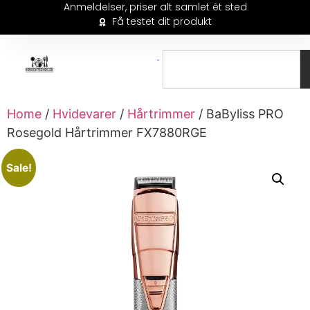
Anmeldelser, priser alt samlet ét sted
Få testet dit produkt
Home
/
Hvidevarer
/
Hårtrimmer
/ BaByliss PRO
Rosegold Hårtrimmer FX7880RGE
Sale!