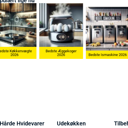
pulært lige nu
te
Bedste Æggekoger
Bedste Køk
2026
Bedste Ismaskine 2026
202
Hårde Hvidevarer
Udekøkken
Tilbe