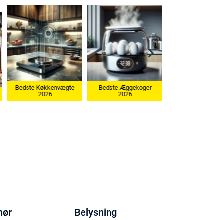
kenvægte
Bedste Æggekoger
6
2026
Bedste Ismaskine 2026
hør
Belysning