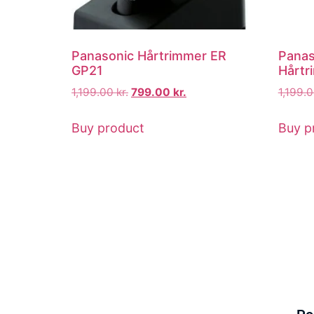
Panasonic Hårtrimmer ER
Panas
GP21
Hårtr
1,199.00
kr.
799.00
kr.
1,199.
Buy product
Buy p