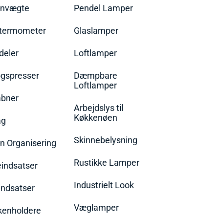
envægte
Pendel Lamper
termometer
Glaslamper
eler
Loftlamper
øgspresser
Dæmpbare
Loftlamper
bner
Arbejdslys til
Køkkenøen
ag
Skinnebelysning
n Organisering
Rustikke Lamper
eindsatser
Industrielt Look
indsatser
Væglamper
rkenholdere