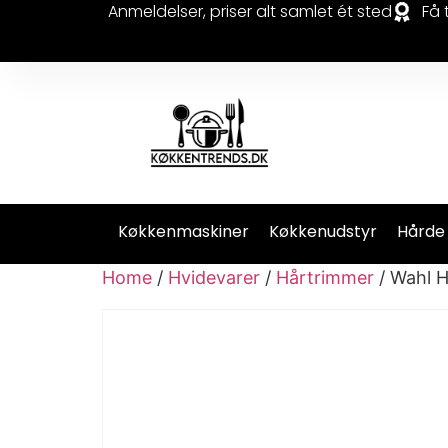
Anmeldelser, priser alt samlet ét sted
Få 
Køkkenmaskiner
Køkkenudstyr
Hårde
Home
/
Hvidevarer
/
Hårtrimmer
/ Wahl H