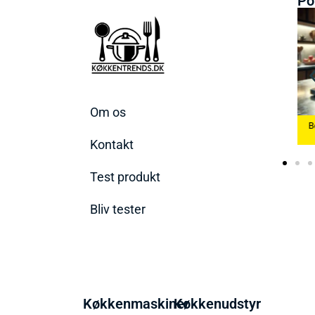
Po
Om os
Bedste Æggekoger
Bedste Køkkenvæg
2026
Bedste Ismaskine 2026
2026
Kontakt
Test produkt
Bliv tester
Køkkenmaskiner
Køkkenudstyr