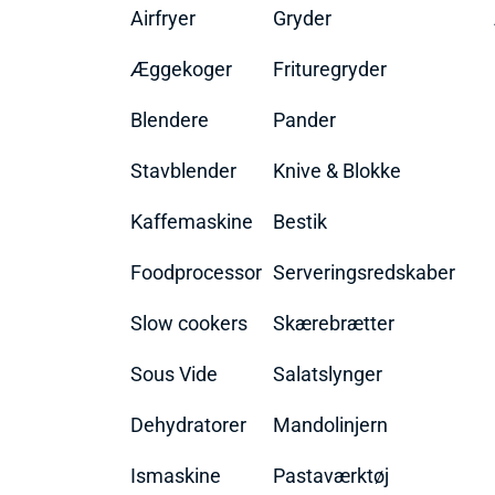
Airfryer
Gryder
Æggekoger
Frituregryder
Blendere
Pander
Stavblender
Knive & Blokke
Kaffemaskine
Bestik
Foodprocessor
Serveringsredskaber
Slow cookers
Skærebrætter
Sous Vide
Salatslynger
Dehydratorer
Mandolinjern
Ismaskine
Pastaværktøj