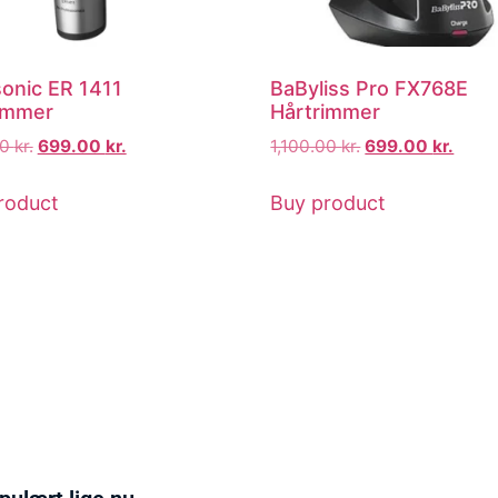
onic ER 1411
BaByliss Pro FX768E
immer
Hårtrimmer
00
kr.
699.00
kr.
1,100.00
kr.
699.00
kr.
roduct
Buy product