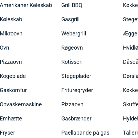
Amerikaner Køleskab
Grill BBQ
Køkk
Køleskab
Gasgrill
Stege
Mikroovn
Webergrill
Ægged
Ovn
Røgeovn
Hvidl
Pizzaovn
Rotisseri
Dåseå
Kogeplade
Stegeplader
Dørsl
Gaskomfur
Frituregryder
Køkke
Opvaskemaskine
Pizzaovn
Skuff
Emhætte
Gasbrænder
Hylde
Fryser
Paellapande på gas
Talle