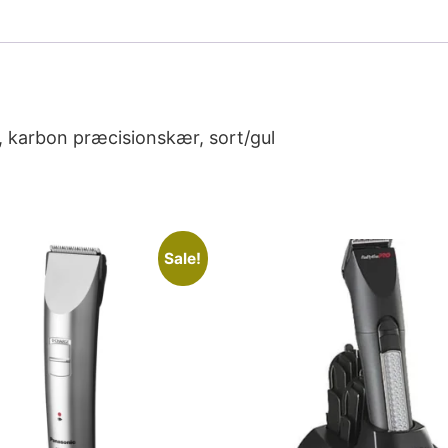
r, karbon præcisionskær, sort/gul
Sale!