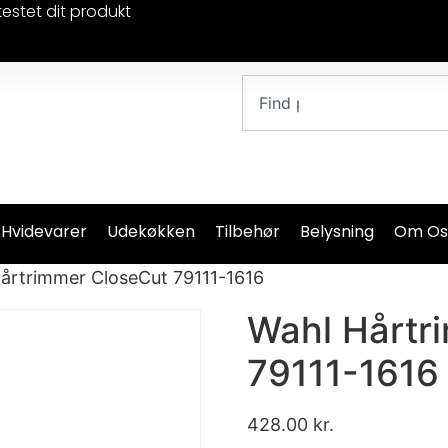
testet dit produkt
 Hvidevarer
Udekøkken
Tilbehør
Belysning
Om Os
årtrimmer CloseCut 79111-1616
Wahl Hårtr
79111-1616
428.00
kr.