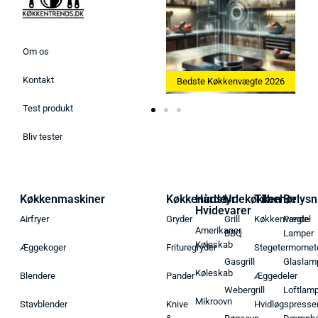
Om os
Kontakt
Bedste Ismaskine 2026
Bedste Køkkenvægte 2026
Test produkt
Bliv tester
Køkkenmaskiner
Køkkenudstyr
Hårde
Udekøkken
Tilbehør
Belysn
Hvidevarer
Airfryer
Gryder
Grill
Køkkenvægte
Pendel
Amerikaner
BBQ
Lamper
Køleskab
Æggekoger
Frituregryder
Stegetermomet
Gasgrill
Glaslam
Køleskab
Blendere
Pander
Æggedeler
Webergrill
Loftlam
Mikroovn
Stavblender
Knive
Hvidløgspresse