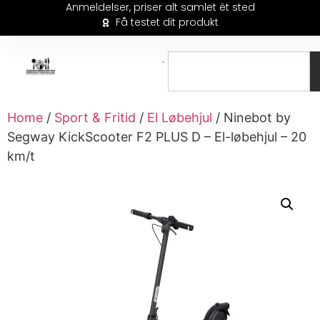
Anmeldelser, priser alt samlet ét sted
Få testet dit produkt
Home
/
Sport & Fritid
/
El Løbehjul
/ Ninebot by
Segway KickScooter F2 PLUS D – El-løbehjul – 20
km/t