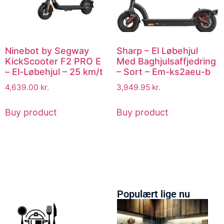
Ninebot by Segway
Sharp – El Løbehjul
KickScooter F2 PRO E
Med Baghjulsaffjedring
– El-Løbehjul – 25 km/t
– Sort – Em-ks2aeu-b
4,639.00
kr.
3,949.95
kr.
Buy product
Buy product
Populært lige nu