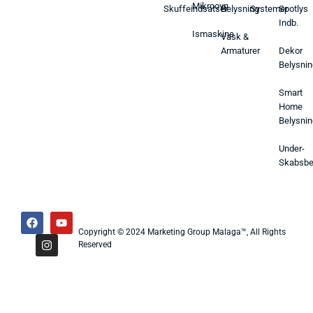
Mikroovn
Skuffeindsatser
Belysning
Systemer
Spotlys
Indb.
Ismaskine
Vask &
Armaturer
Dekor
Belysnin
Smart
Home
Belysnin
Under-
Skabsbe
Copyright © 2024 Marketing Group Malaga™, All Rights
Reserved