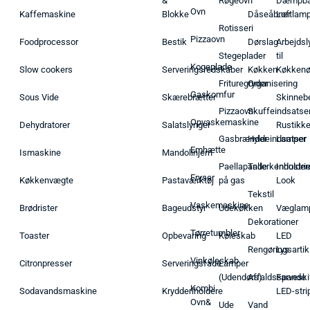
&
Røgeovn
Dæmpba
Ovn
Kaffemaskine
Blokke
Dåseåbner
Loftlam
Rotisseri
Pizzaovn
Foodprocessor
Bestik
Dørslag
Arbejdsl
Stegeplader
til
Kogeplade
Slow cookers
Serveringsredskaber
Køkken
Køkken
Frituregryder
Organisering
Gaskomfur
Sous Vide
Skærebrætter
Skinneb
Pizzaovn
Skuffeindsatse
Opvaskemaskine
Dehydratorer
Salatslynger
Rustikk
Gasbrænder
Hyldeindsatser
Lamper
Emhætte
Ismaskine
Mandolinjern
Paellapande
Tallerkenholder
Industrie
Fryser
Køkkenvægte
Pastaværktøj
på gas
Look
Tekstil
Vaskemaskine
Brødrister
Bageudstyr
Udekøkken
Væglam
Dekorationer
Tørretumbler
Toaster
Opbevaring
Køleskab
LED
Rengøringsartik
Lys
Vinkøleskab
Citronpresser
Serveringsfade
Lamper
(Udendørs)
Affaldsspande
Farveski
Kombi
Sodavandsmaskine
Krydderiholdere
LED-stri
Ovn&
Ude
Vand