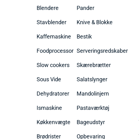
Blendere
Pander
Stavblender
Knive & Blokke
Kaffemaskine
Bestik
Foodprocessor
Serveringsredskaber
Slow cookers
Skærebrætter
Sous Vide
Salatslynger
Dehydratorer
Mandolinjern
Ismaskine
Pastaværktøj
Køkkenvægte
Bageudstyr
Brødrister
Opbevaring