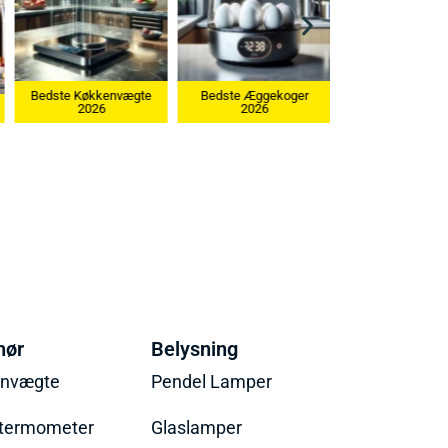
kkenvægte
Bedste Æggekoger
26
2026
Bedste Ismaskine 2026
hør
Belysning
envægte
Pendel Lamper
termometer
Glaslamper