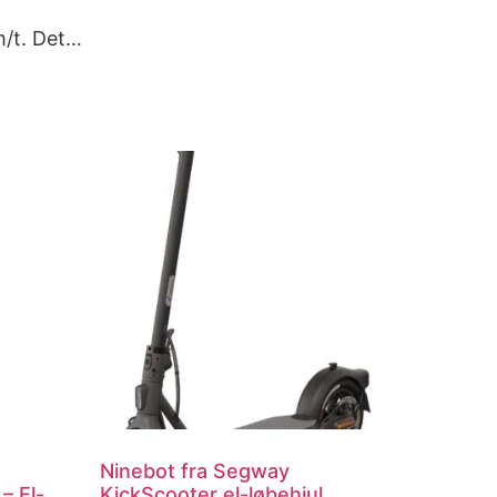
m/t. Det…
Ninebot fra Segway
– El-
KickScooter el-løbehjul