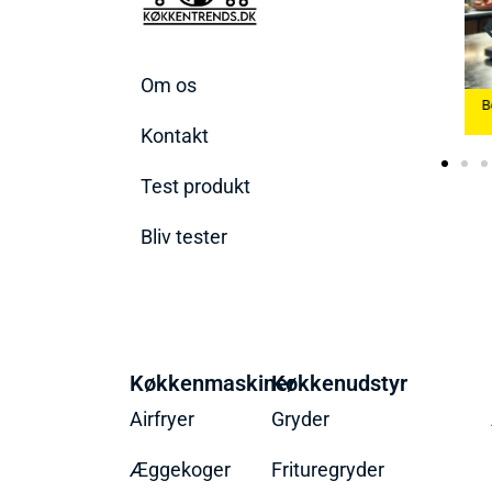
Om os
Bedste Æggekoger
Bedste Køkkenvæ
2026
Bedste Ismaskine 2026
2026
Kontakt
Test produkt
Bliv tester
Køkkenmaskiner
Køkkenudstyr
Airfryer
Gryder
Æggekoger
Frituregryder