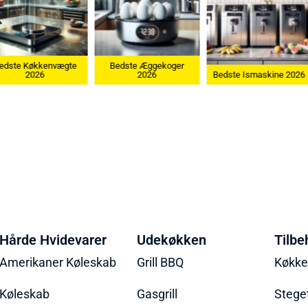
gte
Bedste Æggekoger
Bedste Kø
2026
Bedste Ismaskine 2026
20
Hårde Hvidevarer
Udekøkken
Tilbe
Amerikaner Køleskab
Grill BBQ
Køkk
Køleskab
Gasgrill
Stege