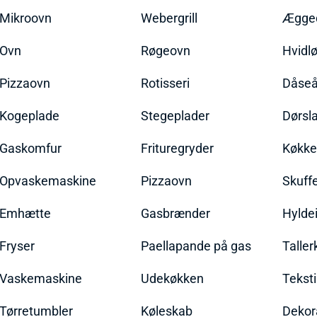
Mikroovn
Webergrill
Ægged
Ovn
Røgeovn
Hvidl
Pizzaovn
Rotisseri
Dåseå
Kogeplade
Stegeplader
Dørsl
Gaskomfur
Frituregryder
Køkke
Opvaskemaskine
Pizzaovn
Skuff
Emhætte
Gasbrænder
Hylde
Fryser
Paellapande på gas
Talle
Vaskemaskine
Udekøkken
Teksti
Tørretumbler
Køleskab
Dekor