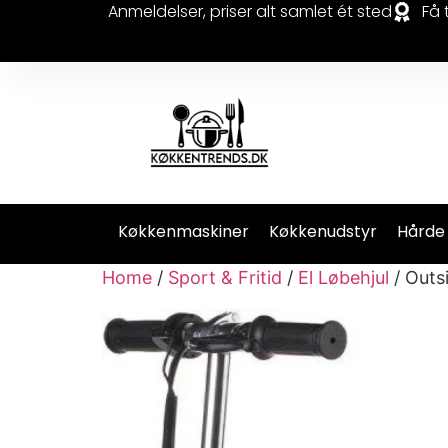
Anmeldelser, priser alt samlet ét sted
Få 
Køkkenmaskiner
Køkkenudstyr
Hårde
Home
/
Sport & Fritid
/
El Løbehjul
/ Outsi