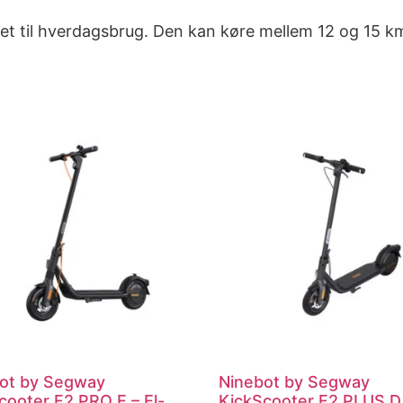
net til hverdagsbrug. Den kan køre mellem 12 og 15 k
ot by Segway
Ninebot by Segway
cooter F2 PRO E – El-
KickScooter F2 PLUS D 