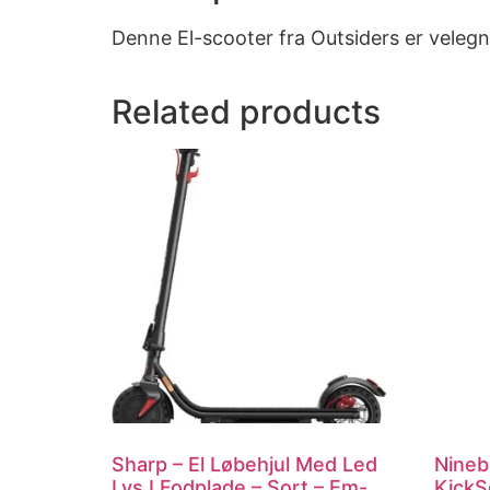
Denne El-scooter fra Outsiders er veleg
Related products
Sharp – El Løbehjul Med Led
Nineb
Lys I Fodplade – Sort – Em-
KickS