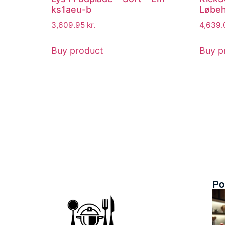
ks1aeu-b
Løbeh
3,609.95
kr.
4,639
Buy product
Buy p
Po