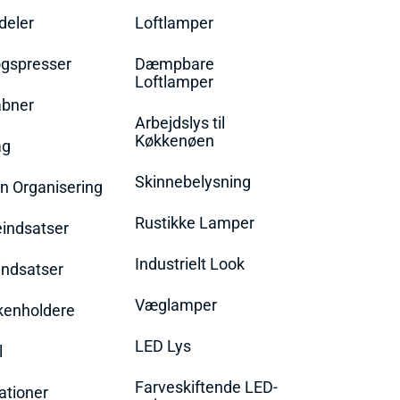
eler
Loftlamper
øgspresser
Dæmpbare
Loftlamper
bner
Arbejdslys til
Køkkenøen
ag
Skinnebelysning
n Organisering
Rustikke Lamper
eindsatser
Industrielt Look
indsatser
Væglamper
rkenholdere
LED Lys
l
Farveskiftende LED-
ationer