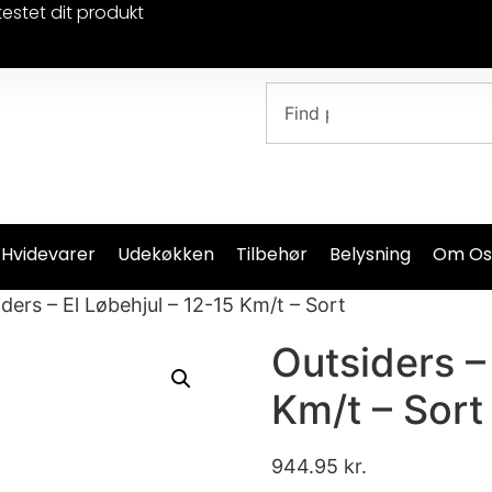
testet dit produkt
 Hvidevarer
Udekøkken
Tilbehør
Belysning
Om Os
ders – El Løbehjul – 12-15 Km/t – Sort
Outsiders –
Km/t – Sort
944.95
kr.