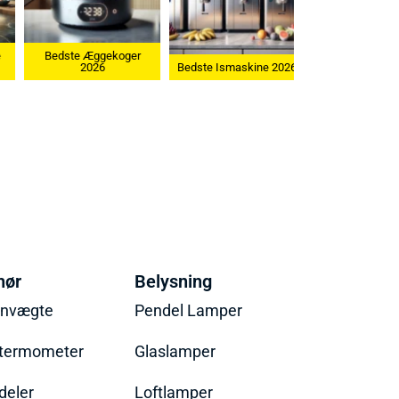
Bedste Æggekoger
2026
Bedste Ismaskine 2026
hør
Belysning
envægte
Pendel Lamper
termometer
Glaslamper
eler
Loftlamper