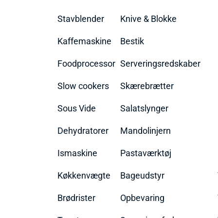
Stavblender
Knive & Blokke
Kaffemaskine
Bestik
Foodprocessor
Serveringsredskaber
Slow cookers
Skærebrætter
Sous Vide
Salatslynger
Dehydratorer
Mandolinjern
Ismaskine
Pastaværktøj
Køkkenvægte
Bageudstyr
Brødrister
Opbevaring