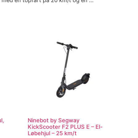
l, med en topfart på 20 km/t og en …
l,
Ninebot by Segway
KickScooter F2 PLUS E – El-
Løbehjul – 25 km/t