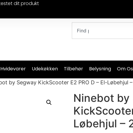
testet dit produkt
 Hvidevarer
Udekøkken
Tilbehør
Belysning
Om Os
bot by Segway KickScooter E2 PRO D – El-Løbehjul –
Ninebot by
KickScooter
Løbehjul – 