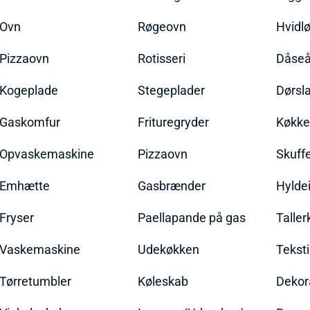
Ovn
Røgeovn
Hvidl
Pizzaovn
Rotisseri
Dåseå
Kogeplade
Stegeplader
Dørsl
Gaskomfur
Frituregryder
Køkke
Opvaskemaskine
Pizzaovn
Skuff
Emhætte
Gasbrænder
Hylde
Fryser
Paellapande på gas
Talle
Vaskemaskine
Udekøkken
Teksti
Tørretumbler
Køleskab
Dekor