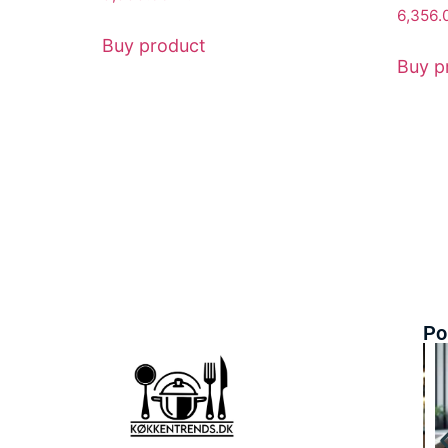
6,356
Buy product
Buy p
Po