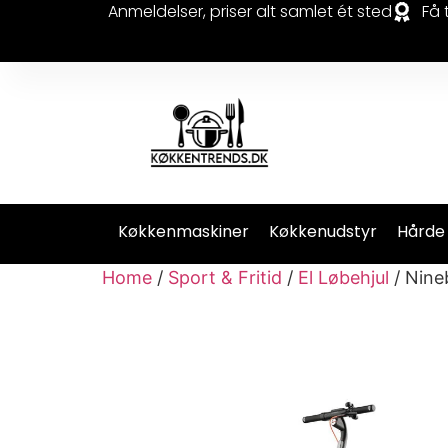
Anmeldelser, priser alt samlet ét sted
Få 
Køkkenmaskiner
Køkkenudstyr
Hårde
Home
/
Sport & Fritid
/
El Løbehjul
/ Nine