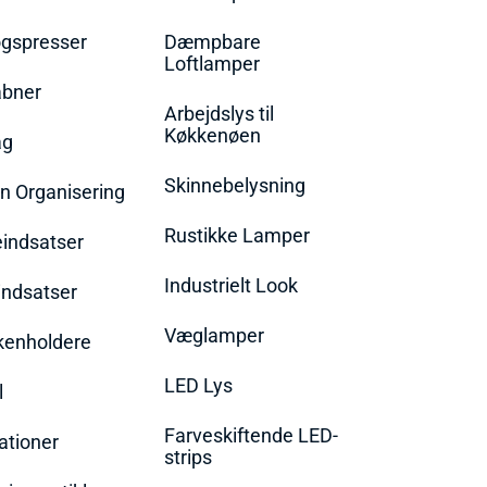
øgspresser
Dæmpbare
Loftlamper
bner
Arbejdslys til
Køkkenøen
ag
Skinnebelysning
n Organisering
Rustikke Lamper
eindsatser
Industrielt Look
indsatser
Væglamper
rkenholdere
LED Lys
l
Farveskiftende LED-
ationer
strips