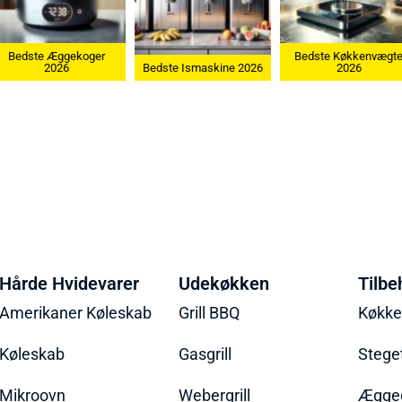
Bedste Æggekoger
Bedste Køkkenvægte
2026
Bedste Ismaskine 2026
2026
Hårde Hvidevarer
Udekøkken
Tilbe
Amerikaner Køleskab
Grill BBQ
Køkk
Køleskab
Gasgrill
Stege
Mikroovn
Webergrill
Ægged