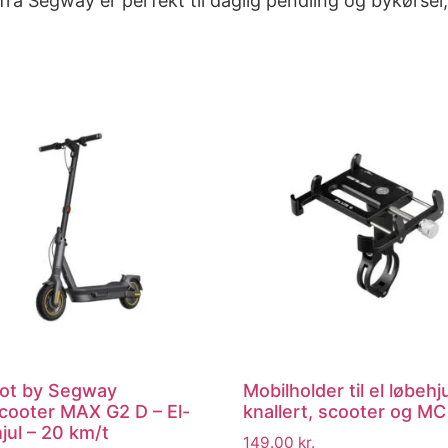
fra Segway er perfekt til daglig pendling og bykørse
ot by Segway
Mobilholder til el løbehju
cooter MAX G2 D – El-
knallert, scooter og MC
jul – 20 km/t
149.00
kr.