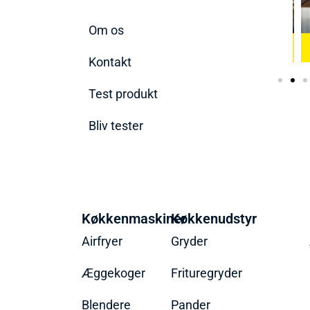
Om os
 Æggekoger
Bedste Køkkenvægte
2026
Bedste Ismaskine 2026
2026
Kontakt
Test produkt
Bliv tester
Køkkenmaskiner
Køkkenudstyr
Airfryer
Gryder
Æggekoger
Frituregryder
Blendere
Pander