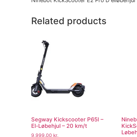
Ninebot KickScooter E2 Pro D elløbehjul 
Related products
Segway Kickscooter P65I –
Nineb
El-Løbehjul – 20 km/t
KickS
Løbeh
9,999.00
kr.