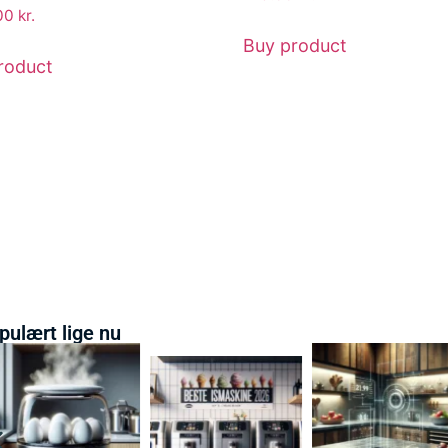
.00
kr.
Buy product
roduct
pulært lige nu