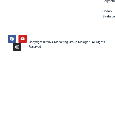
Belysnin
Under-
Skabsbe
Copyright © 2024 Marketing Group Malaga™, All Rights
Reserved