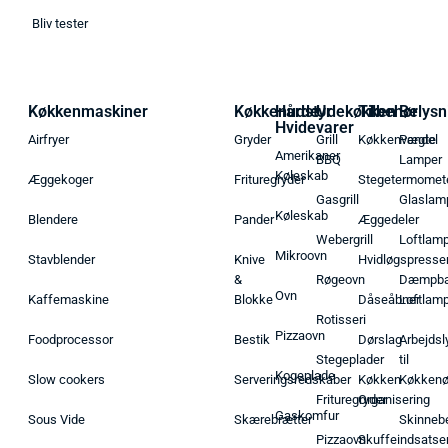
Bliv tester
Køkkenmaskiner
Køkkenudstyr
Hårde
Udekøkken
Tilbehør
Belysn
Hvidevarer
Airfryer
Gryder
Grill
Køkkenvægte
Pendel
Amerikaner
BBQ
Lamper
Køleskab
Æggekoger
Frituregryder
Stegetermomet
Gasgrill
Glaslam
Køleskab
Blendere
Pander
Æggedeler
Webergrill
Loftlam
Mikroovn
Stavblender
Knive
Hvidløgspresse
&
Røgeovn
Dæmpba
Ovn
Kaffemaskine
Blokke
Dåseåbner
Loftlam
Rotisseri
Pizzaovn
Foodprocessor
Bestik
Dørslag
Arbejdsl
Stegeplader
til
Kogeplade
Slow cookers
Serveringsredskaber
Køkken
Køkken
Frituregryder
Organisering
Gaskomfur
Sous Vide
Skærebrætter
Skinneb
Pizzaovn
Skuffeindsatse