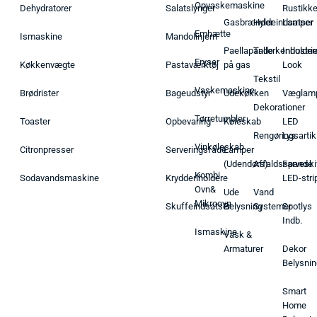
Opvaskemaskine
Dehydratorer
Salatslynger
Rustikk
Gasbrænder
Hyldeindsatser
Lamper
Emhætte
Ismaskine
Mandolinjern
Paellapande
Tallerkenholder
Industrie
Fryser
Køkkenvægte
Pastaværktøj
på gas
Look
Tekstil
Vaskemaskine
Brødrister
Bageudstyr
Udekøkken
Væglam
Dekorationer
Tørretumbler
Toaster
Opbevaring
Køleskab
LED
Rengøringsartik
Lys
Vinkøleskab
Citronpresser
Serveringsfade
Lamper
(Udendørs)
Affaldsspande
Farveski
Kombi
Sodavandsmaskine
Krydderiholdere
LED-stri
Ovn&
Ude
Vand
Mikroovn
Skuffeindsatser
Belysning
Systemer
Spotlys
Indb.
Ismaskine
Vask &
Armaturer
Dekor
Belysnin
Smart
Home