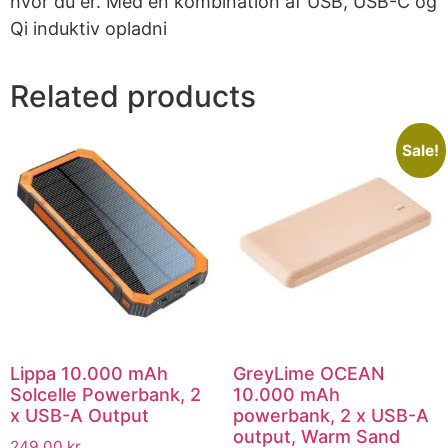
hvor du er. Med en kombination af USB, USB-C og
Qi induktiv opladni
Related products
Sale!
Lippa 10.000 mAh
GreyLime OCEAN
Solcelle Powerbank, 2
10.000 mAh
x USB-A Output
powerbank, 2 x USB-A
output, Warm Sand
249.00
kr.