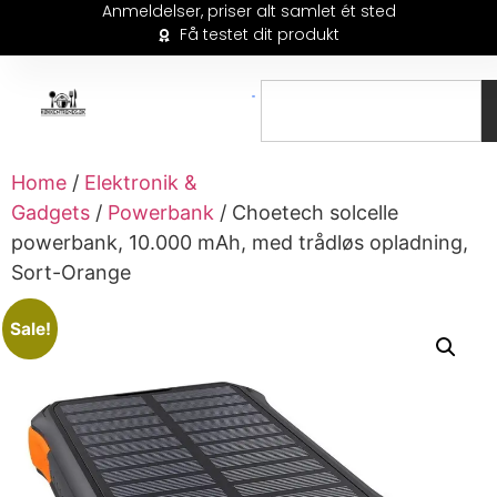
Anmeldelser, priser alt samlet ét sted
Få testet dit produkt
Home
/
Elektronik &
Gadgets
/
Powerbank
/ Choetech solcelle
powerbank, 10.000 mAh, med trådløs opladning,
Sort-Orange
Sale!