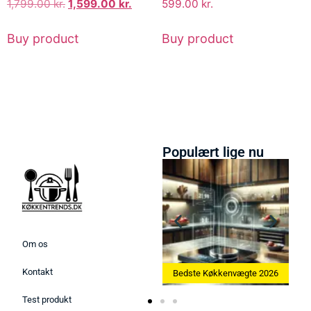
1,799.00
kr.
1,599.00
kr.
599.00
kr.
Buy product
Buy product
Populært lige nu
Om os
Kontakt
Bedste Ismaskine 2026
Bedste Køkkenvægte 2026
Test produkt