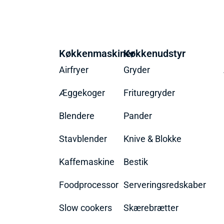
Køkkenmaskiner
Køkkenudstyr
Airfryer
Gryder
Æggekoger
Frituregryder
Blendere
Pander
Stavblender
Knive & Blokke
Kaffemaskine
Bestik
Foodprocessor
Serveringsredskaber
Slow cookers
Skærebrætter