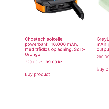
Choetech solcelle
Grey
powerbank, 10.000 mAh,
mAh p
med trådløs opladning, Sort-
outpu
Orange
299.0
329.00
kr.
199.00
kr.
Buy p
Buy product