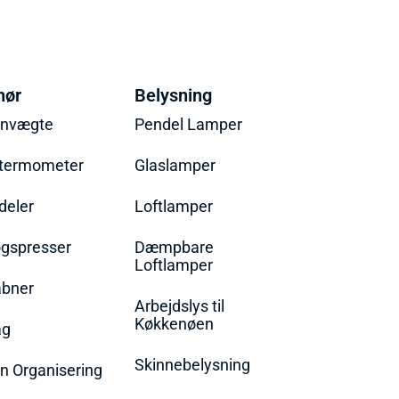
hør
Belysning
envægte
Pendel Lamper
termometer
Glaslamper
eler
Loftlamper
øgspresser
Dæmpbare
Loftlamper
bner
Arbejdslys til
Køkkenøen
ag
Skinnebelysning
n Organisering