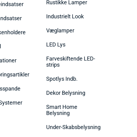
Rustikke Lamper
eindsatser
Industrielt Look
indsatser
Væglamper
rkenholdere
LED Lys
l
Farveskiftende LED-
ationer
strips
ingsartikler
Spotlys Indb.
dsspande
Dekor Belysning
Systemer
Smart Home
Belysning
Under-Skabsbelysning