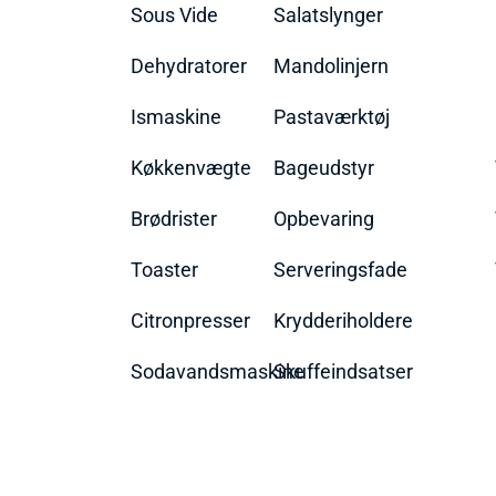
Sous Vide
Salatslynger
Dehydratorer
Mandolinjern
Ismaskine
Pastaværktøj
Køkkenvægte
Bageudstyr
Brødrister
Opbevaring
Toaster
Serveringsfade
Citronpresser
Krydderiholdere
Sodavandsmaskine
Skuffeindsatser