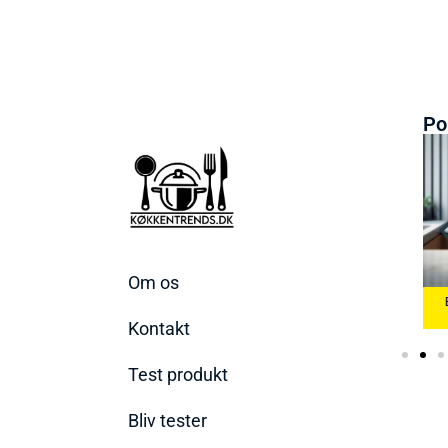
Po
Om os
 Æggekoger
Bedste Køkkenvægte
2026
Bedste Ismaskine 2026
2026
Kontakt
Test produkt
Bliv tester