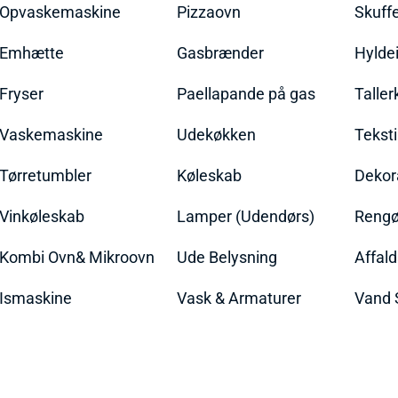
Opvaskemaskine
Pizzaovn
Skuff
Emhætte
Gasbrænder
Hylde
Fryser
Paellapande på gas
Talle
Vaskemaskine
Udekøkken
Teksti
Tørretumbler
Køleskab
Dekor
Vinkøleskab
Lamper (Udendørs)
Rengør
Kombi Ovn& Mikroovn
Ude Belysning
Affal
Ismaskine
Vask & Armaturer
Vand 