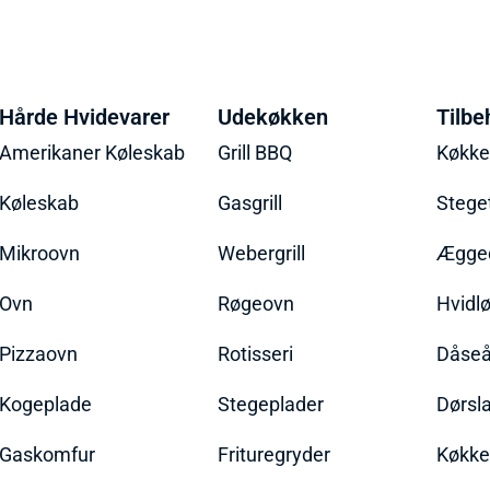
Hårde Hvidevarer
Udekøkken
Tilbe
Amerikaner Køleskab
Grill BBQ
Køkk
Køleskab
Gasgrill
Stege
Mikroovn
Webergrill
Ægged
Ovn
Røgeovn
Hvidl
Pizzaovn
Rotisseri
Dåseå
Kogeplade
Stegeplader
Dørsl
Gaskomfur
Frituregryder
Køkke