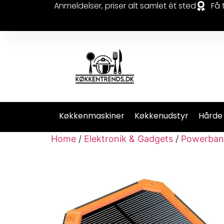
Anmeldelser, priser alt samlet ét sted
Få 
Køkkenmaskiner
Køkkenudstyr
Hårde
Home
/
Elektronik & Gadgets
/
Powerban