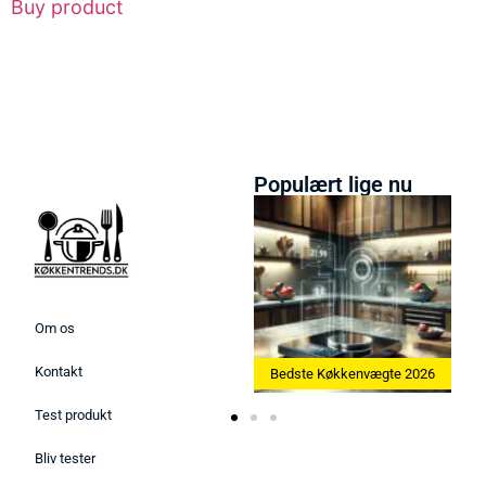
Buy product
Populært lige nu
Om os
Kontakt
 Ismaskine 2026
Bedste Køkkenvægte 2026
Bedste Æggekoger
Test produkt
Bliv tester