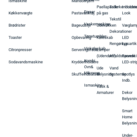
Ismaskine
Mandolinjern
Paellapande
Tallerkenholder
Industrie
Fryser
Køkkenvægte
Pastaværktøj
på gas
Look
Tekstil
Vaskemaskine
Brødrister
Bageudstyr
Udekøkken
Væglam
Dekorationer
Tørretumbler
Toaster
Opbevaring
Køleskab
LED
Rengøringsartik
Lys
Vinkøleskab
Citronpresser
Serveringsfade
Lamper
(Udendørs)
Affaldsspande
Farveski
Kombi
Sodavandsmaskine
Krydderiholdere
LED-stri
Ovn&
Ude
Vand
Mikroovn
Skuffeindsatser
Belysning
Systemer
Spotlys
Indb.
Ismaskine
Vask &
Armaturer
Dekor
Belysnin
Smart
Home
Belysnin
Under-