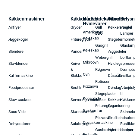
Køkkenmaskiner
Køkkenudstyr
Hårde
Udekøkken
Tilbehør
Belysn
Hvidevarer
Airfryer
Gryder
Grill
Køkkenvægte
Pendel
Amerikaner
BBQ
Lamper
Køleskab
Æggekoger
Frituregryder
Stegetermomet
Gasgrill
Glaslam
Køleskab
Blendere
Pander
Æggedeler
Webergrill
Loftlam
Mikroovn
Stavblender
Knive
Hvidløgspresse
&
Røgeovn
Dæmpba
Ovn
Kaffemaskine
Blokke
Dåseåbner
Loftlam
Rotisseri
Pizzaovn
Foodprocessor
Bestik
Dørslag
Arbejdsl
Stegeplader
til
Kogeplade
Slow cookers
Serveringsredskaber
Køkken
Køkken
Frituregryder
Organisering
Gaskomfur
Sous Vide
Skærebrætter
Skinneb
Pizzaovn
Skuffeindsatse
Opvaskemaskine
Dehydratorer
Salatslynger
Rustikk
Gasbrænder
Hyldeindsatser
Lamper
Emhætte