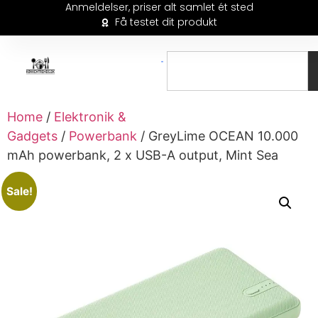
Anmeldelser, priser alt samlet ét sted
Få testet dit produkt
Home
/
Elektronik &
Gadgets
/
Powerbank
/ GreyLime OCEAN 10.000
mAh powerbank, 2 x USB-A output, Mint Sea
Sale!