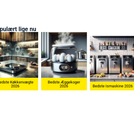
pulært lige nu
Bedste Æggekoger
Bedste Køkken
2026
Bedste Ismaskine 2026
2026