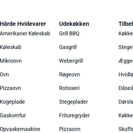
Hårde Hvidevarer
Udekøkken
Tilbe
Amerikaner Køleskab
Grill BBQ
Køkk
Køleskab
Gasgrill
Stege
Mikroovn
Webergrill
Ægged
Ovn
Røgeovn
Hvidl
Pizzaovn
Rotisseri
Dåseå
Kogeplade
Stegeplader
Dørsl
Gaskomfur
Frituregryder
Køkke
Opvaskemaskine
Pizzaovn
Skuff