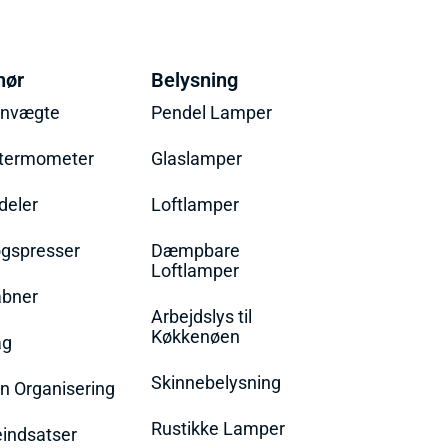
hør
Belysning
envægte
Pendel Lamper
termometer
Glaslamper
eler
Loftlamper
øgspresser
Dæmpbare
Loftlamper
bner
Arbejdslys til
Køkkenøen
ag
Skinnebelysning
n Organisering
Rustikke Lamper
eindsatser