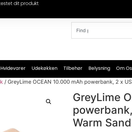
testet dit produkt
 Hvidevarer
Udekøkken
Tilbehør
Belysning
Om Os
k
/ GreyLime OCEAN 10.000 mAh powerbank, 2 x US
GreyLime 
powerbank,
Warm Sand