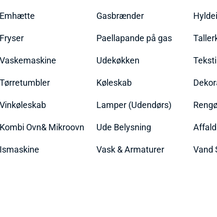
Emhætte
Gasbrænder
Hylde
Fryser
Paellapande på gas
Talle
Vaskemaskine
Udekøkken
Teksti
Tørretumbler
Køleskab
Dekor
Vinkøleskab
Lamper (Udendørs)
Rengør
Kombi Ovn& Mikroovn
Ude Belysning
Affal
Ismaskine
Vask & Armaturer
Vand 