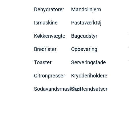
Dehydratorer
Mandolinjern
Ismaskine
Pastaværktøj
Køkkenvægte
Bageudstyr
Brødrister
Opbevaring
Toaster
Serveringsfade
Citronpresser
Krydderiholdere
Sodavandsmaskine
Skuffeindsatser