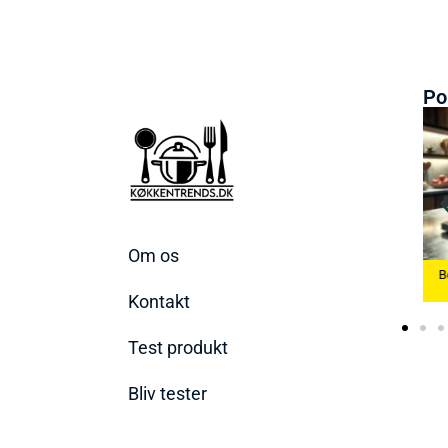
Po
Om os
Bedste Æggekoger
Bedste Køkkenvægte
2026
Bedste Ismaskine 2026
2026
Kontakt
Test produkt
Bliv tester