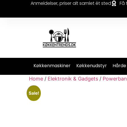
Anmeldelser, priser alt samlet ét sted
Få 
Køkkenmaskiner
Køkkenudstyr
Hårde
Home
/
Elektronik & Gadgets
/
Powerban
Sale!