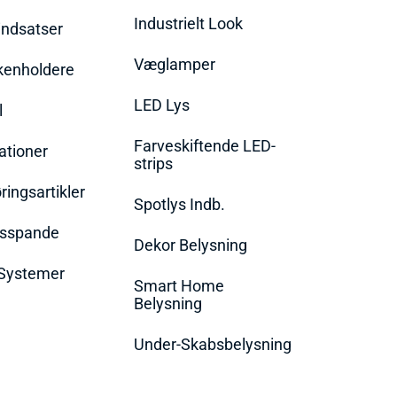
Industrielt Look
indsatser
Væglamper
rkenholdere
LED Lys
l
Farveskiftende LED-
ationer
strips
ingsartikler
Spotlys Indb.
dsspande
Dekor Belysning
Systemer
Smart Home
Belysning
Under-Skabsbelysning