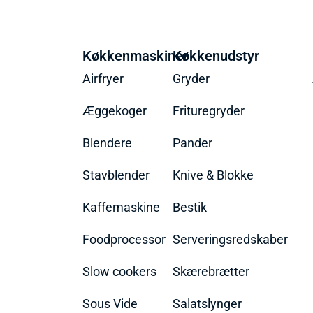
Køkkenmaskiner
Køkkenudstyr
Airfryer
Gryder
Æggekoger
Frituregryder
Blendere
Pander
Stavblender
Knive & Blokke
Kaffemaskine
Bestik
Foodprocessor
Serveringsredskaber
Slow cookers
Skærebrætter
Sous Vide
Salatslynger