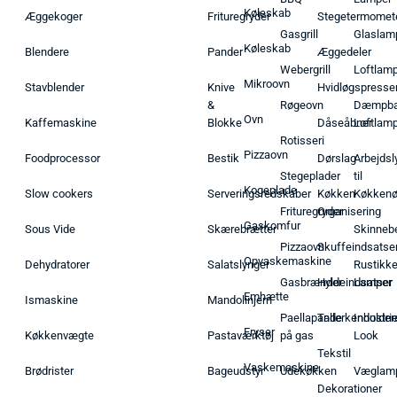
Køleskab
Æggekoger
Frituregryder
Stegetermomet
Gasgrill
Glaslam
Køleskab
Blendere
Pander
Æggedeler
Webergrill
Loftlam
Mikroovn
Stavblender
Knive
Hvidløgspresse
&
Røgeovn
Dæmpba
Ovn
Kaffemaskine
Blokke
Dåseåbner
Loftlam
Rotisseri
Pizzaovn
Foodprocessor
Bestik
Dørslag
Arbejdsl
Stegeplader
til
Kogeplade
Slow cookers
Serveringsredskaber
Køkken
Køkken
Frituregryder
Organisering
Gaskomfur
Sous Vide
Skærebrætter
Skinneb
Pizzaovn
Skuffeindsatse
Opvaskemaskine
Dehydratorer
Salatslynger
Rustikk
Gasbrænder
Hyldeindsatser
Lamper
Emhætte
Ismaskine
Mandolinjern
Paellapande
Tallerkenholder
Industrie
Fryser
Køkkenvægte
Pastaværktøj
på gas
Look
Tekstil
Vaskemaskine
Brødrister
Bageudstyr
Udekøkken
Væglam
Dekorationer