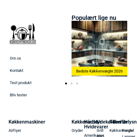
Populært lige nu
Om os
Kontakt
Bedste Ismaskine 2026
Bedste Køkkenvægte 2026
Bedste Ægg
Test produkt
Bliv tester
Køkkenmaskiner
Køkkenudstyr
Hårde
Udekøkken
Tilbehør
Belysn
Hvidevarer
Airfryer
Gryder
Grill
Køkkenvægte
Pendel
Amerikaner
BBQ
Lamper