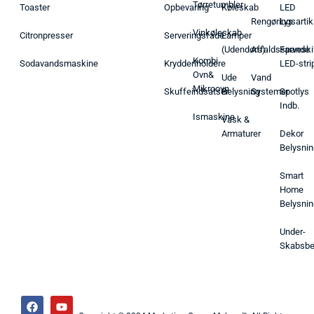
Tørretumbler
Toaster
Opbevaring
Køleskab
LED
Rengøringsartik
Lys
Vinkøleskab
Citronpresser
Serveringsfade
Lamper
(Udendørs)
Affaldsspande
Farveski
Kombi
Sodavandsmaskine
Krydderiholdere
LED-stri
Ovn&
Ude
Vand
Mikroovn
Skuffeindsatser
Belysning
Systemer
Spotlys
Indb.
Ismaskine
Vask &
Armaturer
Dekor
Belysnin
Smart
Home
Belysnin
Under-
Skabsbe