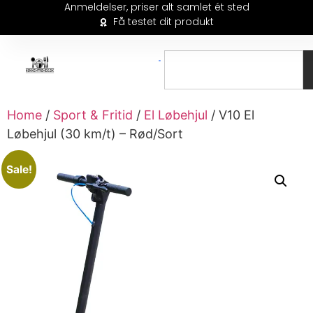
Anmeldelser, priser alt samlet ét sted
Få testet dit produkt
Home
/
Sport & Fritid
/
El Løbehjul
/ V10 El
Løbehjul (30 km/t) – Rød/Sort
Sale!