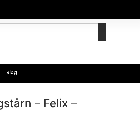
Blog
stårn – Felix –
.