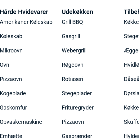
Hårde Hvidevarer
Udekøkken
Tilbe
Amerikaner Køleskab
Grill BBQ
Køkk
Køleskab
Gasgrill
Stege
Mikroovn
Webergrill
Ægged
Ovn
Røgeovn
Hvidl
Pizzaovn
Rotisseri
Dåseå
Kogeplade
Stegeplader
Dørsl
Gaskomfur
Frituregryder
Køkke
Opvaskemaskine
Pizzaovn
Skuff
Emhætte
Gasbrænder
Hylde