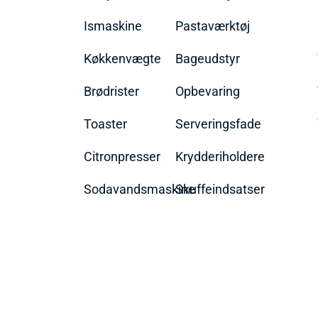
Ismaskine
Pastaværktøj
Køkkenvægte
Bageudstyr
Brødrister
Opbevaring
Toaster
Serveringsfade
Citronpresser
Krydderiholdere
Sodavandsmaskine
Skuffeindsatser