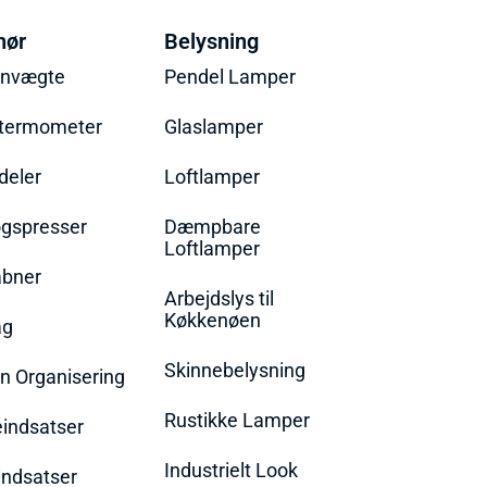
hør
Belysning
envægte
Pendel Lamper
termometer
Glaslamper
eler
Loftlamper
øgspresser
Dæmpbare
Loftlamper
bner
Arbejdslys til
Køkkenøen
ag
Skinnebelysning
n Organisering
Rustikke Lamper
eindsatser
Industrielt Look
indsatser