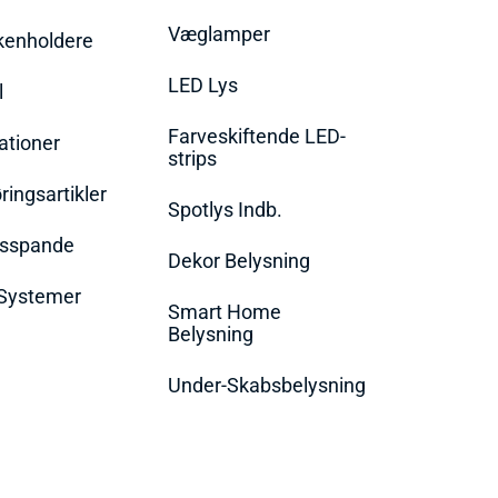
Væglamper
rkenholdere
LED Lys
l
Farveskiftende LED-
ationer
strips
ingsartikler
Spotlys Indb.
dsspande
Dekor Belysning
Systemer
Smart Home
Belysning
Under-Skabsbelysning