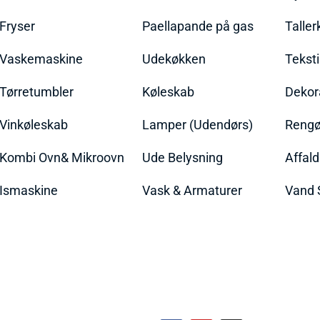
Fryser
Paellapande på gas
Talle
Vaskemaskine
Udekøkken
Teksti
Tørretumbler
Køleskab
Dekor
Vinkøleskab
Lamper (Udendørs)
Rengør
Kombi Ovn& Mikroovn
Ude Belysning
Affal
Ismaskine
Vask & Armaturer
Vand 