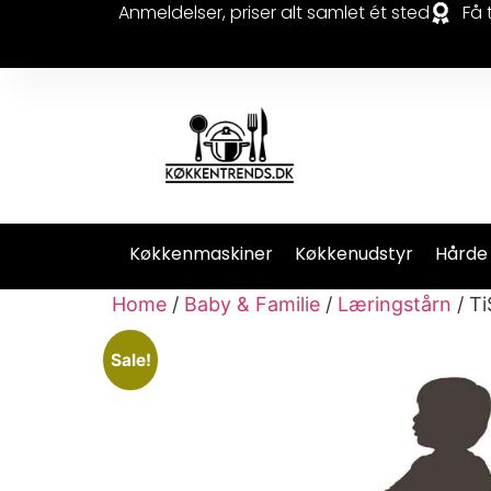
Anmeldelser, priser alt samlet ét sted
Få 
Køkkenmaskiner
Køkkenudstyr
Hårde
Home
/
Baby & Familie
/
Læringstårn
/ Ti
Sale!