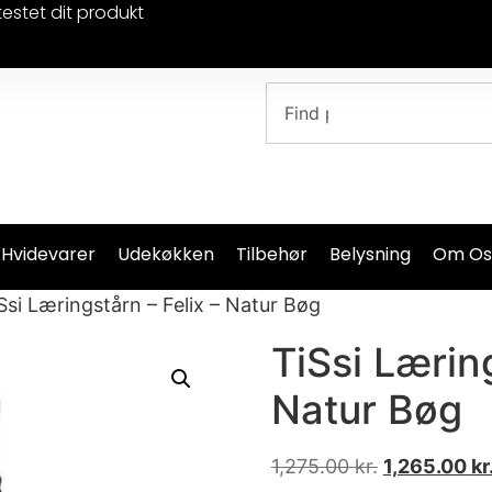
testet dit produkt
 Hvidevarer
Udekøkken
Tilbehør
Belysning
Om Os
Ssi Læringstårn – Felix – Natur Bøg
TiSsi Læring
Natur Bøg
1,275.00
kr.
1,265.00
kr