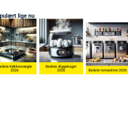
pulært lige nu
Bedste Æggekoger
Bedste Køkkenvæg
2026
Bedste Ismaskine 2026
2026