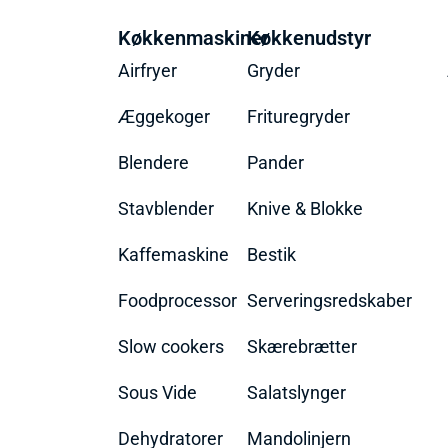
Køkkenmaskiner
Køkkenudstyr
Airfryer
Gryder
Æggekoger
Frituregryder
Blendere
Pander
Stavblender
Knive & Blokke
Kaffemaskine
Bestik
Foodprocessor
Serveringsredskaber
Slow cookers
Skærebrætter
Sous Vide
Salatslynger
Dehydratorer
Mandolinjern