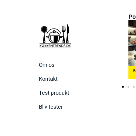
Po
Om os
ste Æggekoger
Bedste Køkkenvægte
2026
Bedste Ismaskine 2026
2026
Kontakt
Test produkt
Bliv tester