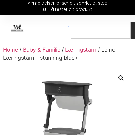
Anmeldelser, priser alt samlet ét sted
Få testet dit produkt
Home
/
Baby & Familie
/
Læringstårn
/ Lemo
Læringstårn – stunning black