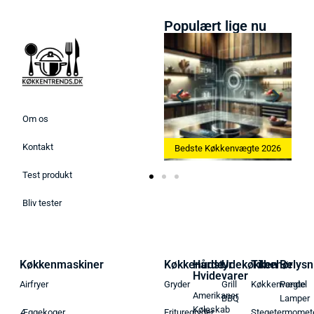
Populært lige nu
Om os
Kontakt
Bedste Ismaskine 2026
Bedste Køkkenvægte 2026
Bedste Ægg
Test produkt
Bliv tester
Køkkenmaskiner
Køkkenudstyr
Hårde
Udekøkken
Tilbehør
Belysn
Hvidevarer
Airfryer
Gryder
Grill
Køkkenvægte
Pendel
Amerikaner
BBQ
Lamper
Køleskab
Æggekoger
Frituregryder
Stegetermomet