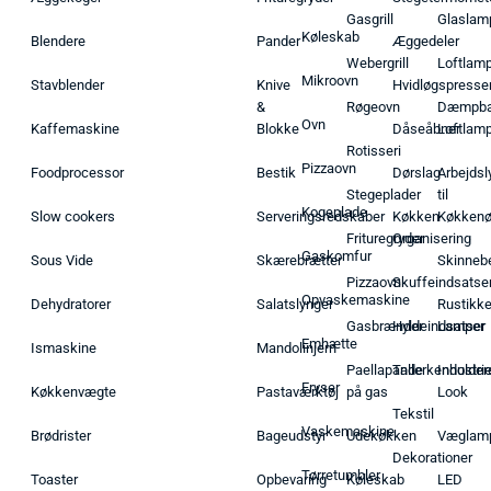
Gasgrill
Glaslam
Køleskab
Blendere
Pander
Æggedeler
Webergrill
Loftlam
Mikroovn
Stavblender
Knive
Hvidløgspresse
&
Røgeovn
Dæmpba
Ovn
Kaffemaskine
Blokke
Dåseåbner
Loftlam
Rotisseri
Pizzaovn
Foodprocessor
Bestik
Dørslag
Arbejdsl
Stegeplader
til
Kogeplade
Slow cookers
Serveringsredskaber
Køkken
Køkken
Frituregryder
Organisering
Gaskomfur
Sous Vide
Skærebrætter
Skinneb
Pizzaovn
Skuffeindsatse
Opvaskemaskine
Dehydratorer
Salatslynger
Rustikk
Gasbrænder
Hyldeindsatser
Lamper
Emhætte
Ismaskine
Mandolinjern
Paellapande
Tallerkenholder
Industrie
Fryser
Køkkenvægte
Pastaværktøj
på gas
Look
Tekstil
Vaskemaskine
Brødrister
Bageudstyr
Udekøkken
Væglam
Dekorationer
Tørretumbler
Toaster
Opbevaring
Køleskab
LED