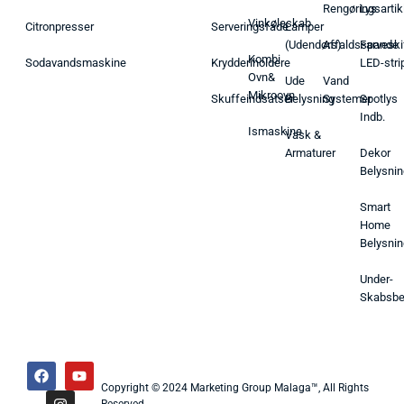
Rengøringsartik
Lys
Vinkøleskab
Citronpresser
Serveringsfade
Lamper
(Udendørs)
Affaldsspande
Farveski
Kombi
Sodavandsmaskine
Krydderiholdere
LED-stri
Ovn&
Ude
Vand
Mikroovn
Skuffeindsatser
Belysning
Systemer
Spotlys
Indb.
Ismaskine
Vask &
Armaturer
Dekor
Belysnin
Smart
Home
Belysnin
Under-
Skabsbe
Copyright © 2024 Marketing Group Malaga™, All Rights
Reserved