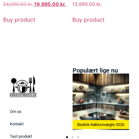
24,995.00
kr.
19,995.00
kr.
13,995.00
kr.
Buy product
Buy product
Populært lige nu
Om os
Kontakt
 Ismaskine 2026
Bedste Køkkenvægte 2026
Bedste Æggekoger
Test produkt