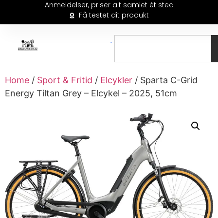
Anmeldelser, priser alt samlet ét sted
Få testet dit produkt
Home
/
Sport & Fritid
/
Elcykler
/ Sparta C-Grid
Energy Tiltan Grey – Elcykel – 2025, 51cm