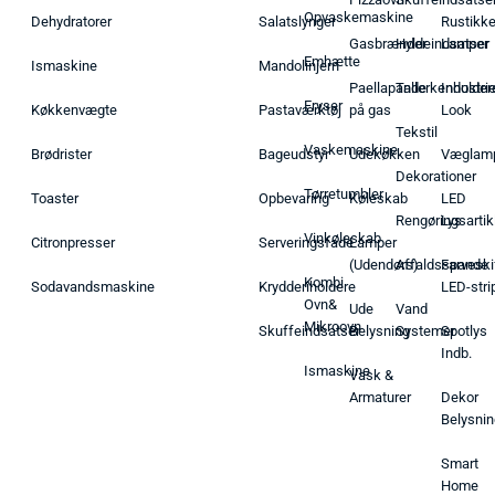
Opvaskemaskine
Dehydratorer
Salatslynger
Rustikk
Gasbrænder
Hyldeindsatser
Lamper
Emhætte
Ismaskine
Mandolinjern
Paellapande
Tallerkenholder
Industrie
Fryser
Køkkenvægte
Pastaværktøj
på gas
Look
Tekstil
Vaskemaskine
Brødrister
Bageudstyr
Udekøkken
Væglam
Dekorationer
Tørretumbler
Toaster
Opbevaring
Køleskab
LED
Rengøringsartik
Lys
Vinkøleskab
Citronpresser
Serveringsfade
Lamper
(Udendørs)
Affaldsspande
Farveski
Kombi
Sodavandsmaskine
Krydderiholdere
LED-stri
Ovn&
Ude
Vand
Mikroovn
Skuffeindsatser
Belysning
Systemer
Spotlys
Indb.
Ismaskine
Vask &
Armaturer
Dekor
Belysnin
Smart
Home