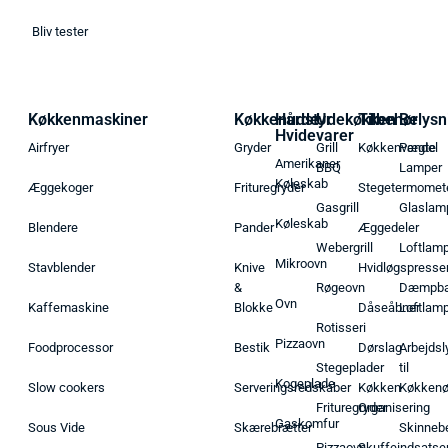
Bliv tester
Køkkenmaskiner
Køkkenudstyr
Hårde
Udekøkken
Tilbehør
Belysn
Hvidevarer
Airfryer
Gryder
Grill
Køkkenvægte
Pendel
Amerikaner
BBQ
Lamper
Køleskab
Æggekoger
Frituregryder
Stegetermomet
Gasgrill
Glaslam
Køleskab
Blendere
Pander
Æggedeler
Webergrill
Loftlam
Mikroovn
Stavblender
Knive
Hvidløgspresse
&
Røgeovn
Dæmpba
Ovn
Kaffemaskine
Blokke
Dåseåbner
Loftlam
Rotisseri
Pizzaovn
Foodprocessor
Bestik
Dørslag
Arbejdsl
Stegeplader
til
Kogeplade
Slow cookers
Serveringsredskaber
Køkken
Køkken
Frituregryder
Organisering
Gaskomfur
Sous Vide
Skærebrætter
Skinneb
Pizzaovn
Skuffeindsatse