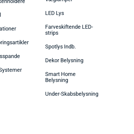
rkenholdere
LED Lys
l
Farveskiftende LED-
ationer
strips
ingsartikler
Spotlys Indb.
dsspande
Dekor Belysning
Systemer
Smart Home
Belysning
Under-Skabsbelysning