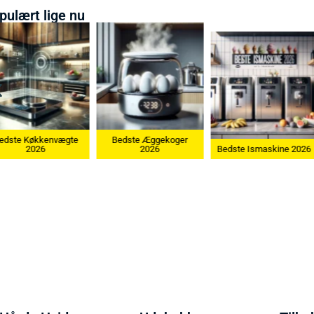
pulært lige nu
te
Bedste Æggekoger
Bedste Køk
2026
Bedste Ismaskine 2026
202