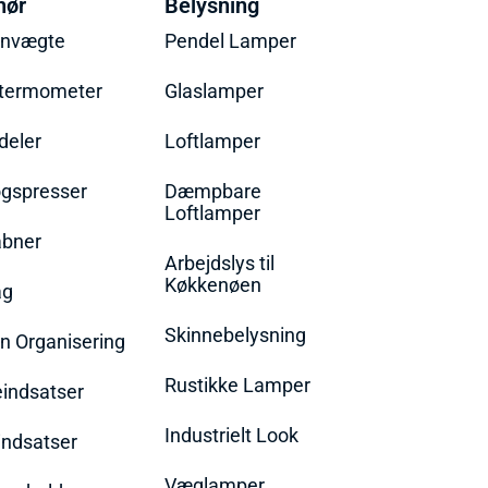
hør
Belysning
envægte
Pendel Lamper
termometer
Glaslamper
eler
Loftlamper
øgspresser
Dæmpbare
Loftlamper
bner
Arbejdslys til
Køkkenøen
ag
Skinnebelysning
n Organisering
Rustikke Lamper
eindsatser
Industrielt Look
indsatser
Væglamper