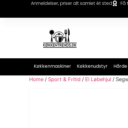
Anmeldelser, priser alt samlet ét sted
Få 
Køkkenmaskiner
Køkkenudstyr
Hårde
Home
/
Sport & Fritid
/
El Løbehjul
/ Segw