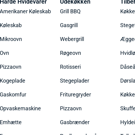
Hårde Hvidevarer
Udekøkken
Tilbe
Amerikaner Køleskab
Grill BBQ
Køkk
Køleskab
Gasgrill
Stege
Mikroovn
Webergrill
Ægged
Ovn
Røgeovn
Hvidl
Pizzaovn
Rotisseri
Dåseå
Kogeplade
Stegeplader
Dørsl
Gaskomfur
Frituregryder
Køkke
Opvaskemaskine
Pizzaovn
Skuff
Emhætte
Gasbrænder
Hylde