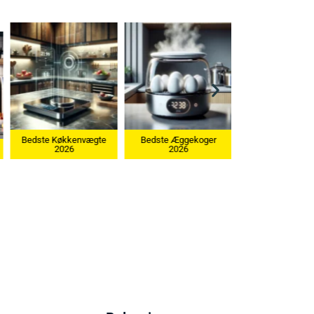
kenvægte
Bedste Æggekoger
6
2026
Bedste Ismaskine 2026