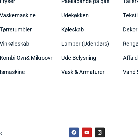
Fryser
Paellapande på gas
Talle
Vaskemaskine
Udekøkken
Teksti
Tørretumbler
Køleskab
Dekor
Vinkøleskab
Lamper (Udendørs)
Rengør
Kombi Ovn& Mikroovn
Ude Belysning
Affal
Ismaskine
Vask & Armaturer
Vand 
ed