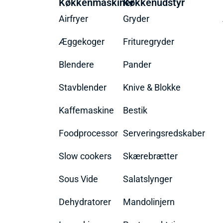
Køkkenmaskiner
Køkkenudstyr
Airfryer
Gryder
Æggekoger
Frituregryder
Blendere
Pander
Stavblender
Knive & Blokke
Kaffemaskine
Bestik
Foodprocessor
Serveringsredskaber
Slow cookers
Skærebrætter
Sous Vide
Salatslynger
Dehydratorer
Mandolinjern