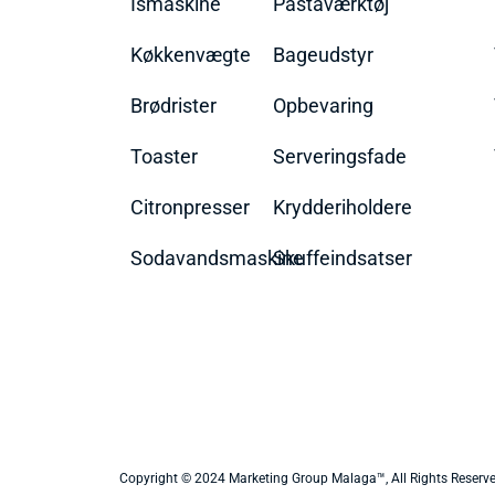
Ismaskine
Pastaværktøj
Køkkenvægte
Bageudstyr
Brødrister
Opbevaring
Toaster
Serveringsfade
Citronpresser
Krydderiholdere
Sodavandsmaskine
Skuffeindsatser
Copyright © 2024 Marketing Group Malaga™, All Rights Reserv