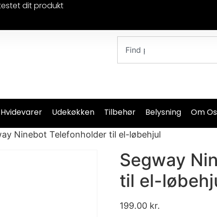
testet dit produkt
 Hvidevarer
Udekøkken
Tilbehør
Belysning
Om Os
ay Ninebot Telefonholder til el-løbehjul
Segway Nin
til el-løbehj
199.00
kr.