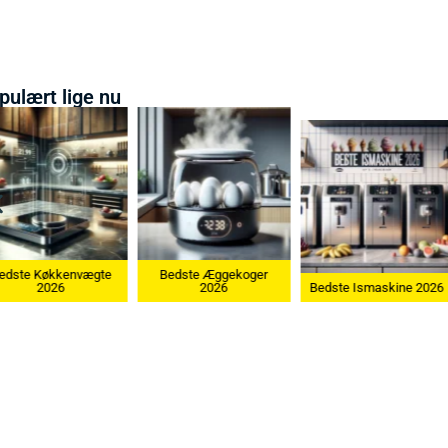
pulært lige nu
Bedste Æggekoger
Bedste Køkken
2026
Bedste Ismaskine 2026
2026