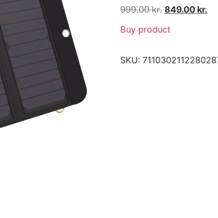
999.00
kr.
849.00
kr.
Buy product
SKU:
711030211228028