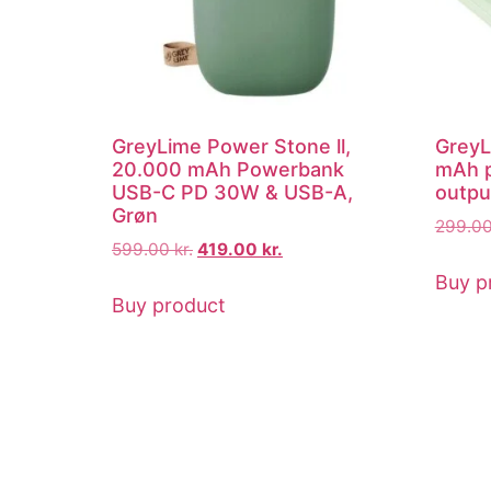
GreyLime Power Stone ll,
Grey
20.000 mAh Powerbank
mAh p
USB-C PD 30W & USB-A,
outpu
Grøn
299.0
599.00
kr.
419.00
kr.
Buy p
Buy product