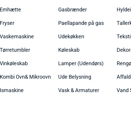
Emhætte
Gasbrænder
Hylde
Fryser
Paellapande på gas
Talle
Vaskemaskine
Udekøkken
Teksti
Tørretumbler
Køleskab
Dekor
Vinkøleskab
Lamper (Udendørs)
Rengør
Kombi Ovn& Mikroovn
Ude Belysning
Affal
Ismaskine
Vask & Armaturer
Vand 