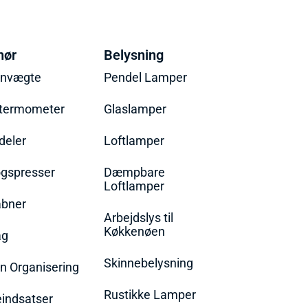
hør
Belysning
envægte
Pendel Lamper
termometer
Glaslamper
eler
Loftlamper
øgspresser
Dæmpbare
Loftlamper
bner
Arbejdslys til
Køkkenøen
ag
Skinnebelysning
n Organisering
Rustikke Lamper
eindsatser