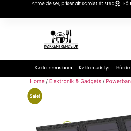
Anmeldelser, priser alt samlet ét sted
Få 
Køkkenmaskiner
Køkkenudstyr
Hårde
Home
/
Elektronik & Gadgets
/
Powerban
Sale!