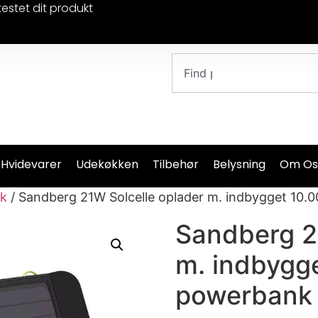
testet dit produkt
 Hvidevarer
Udekøkken
Tilbehør
Belysning
Om Os
k
/ Sandberg 21W Solcelle oplader m. indbygget 10
Sandberg 2
m. indbygg
powerbank