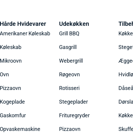
Hårde Hvidevarer
Udekøkken
Tilbe
Amerikaner Køleskab
Grill BBQ
Køkk
Køleskab
Gasgrill
Stege
Mikroovn
Webergrill
Ægged
Ovn
Røgeovn
Hvidl
Pizzaovn
Rotisseri
Dåseå
Kogeplade
Stegeplader
Dørsl
Gaskomfur
Frituregryder
Køkke
Opvaskemaskine
Pizzaovn
Skuff