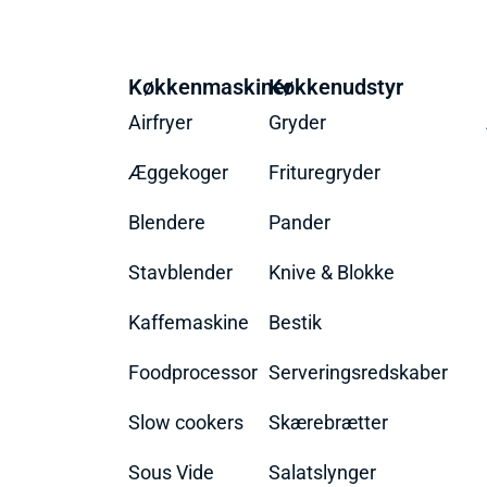
Køkkenmaskiner
Køkkenudstyr
Airfryer
Gryder
Æggekoger
Frituregryder
Blendere
Pander
Stavblender
Knive & Blokke
Kaffemaskine
Bestik
Foodprocessor
Serveringsredskaber
Slow cookers
Skærebrætter
Sous Vide
Salatslynger