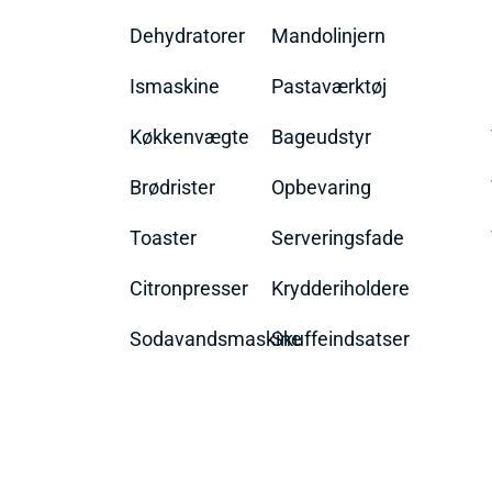
Dehydratorer
Mandolinjern
Ismaskine
Pastaværktøj
Køkkenvægte
Bageudstyr
Brødrister
Opbevaring
Toaster
Serveringsfade
Citronpresser
Krydderiholdere
Sodavandsmaskine
Skuffeindsatser