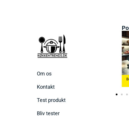
Po
Om os
Bedste Æggekoger
Bedste Køkkenvægte
2026
Bedste Ismaskine 2026
2026
Kontakt
Test produkt
Bliv tester