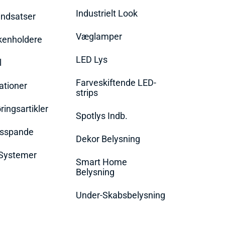
Industrielt Look
indsatser
Væglamper
rkenholdere
LED Lys
l
Farveskiftende LED-
ationer
strips
ingsartikler
Spotlys Indb.
dsspande
Dekor Belysning
Systemer
Smart Home
Belysning
Under-Skabsbelysning