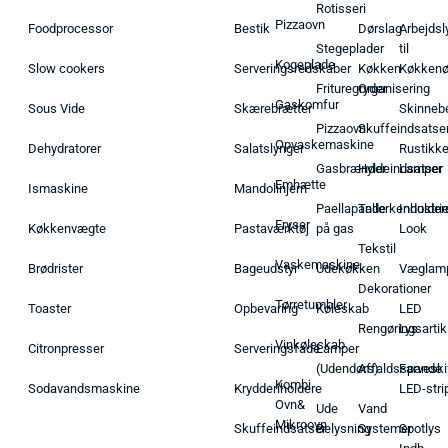
Rotisseri
Pizzaovn
Foodprocessor
Bestik
Dørslag
Arbejdsl
Stegeplader
til
Kogeplade
Slow cookers
Serveringsredskaber
Køkken
Køkken
Frituregryder
Organisering
Gaskomfur
Sous Vide
Skærebrætter
Skinneb
Pizzaovn
Skuffeindsatse
Opvaskemaskine
Dehydratorer
Salatslynger
Rustikk
Gasbrænder
Hyldeindsatser
Lamper
Emhætte
Ismaskine
Mandolinjern
Paellapande
Tallerkenholder
Industrie
Fryser
Køkkenvægte
Pastaværktøj
på gas
Look
Tekstil
Vaskemaskine
Brødrister
Bageudstyr
Udekøkken
Væglam
Dekorationer
Tørretumbler
Toaster
Opbevaring
Køleskab
LED
Rengøringsartik
Lys
Vinkøleskab
Citronpresser
Serveringsfade
Lamper
(Udendørs)
Affaldsspande
Farveski
Kombi
Sodavandsmaskine
Krydderiholdere
LED-stri
Ovn&
Ude
Vand
Mikroovn
Skuffeindsatser
Belysning
Systemer
Spotlys