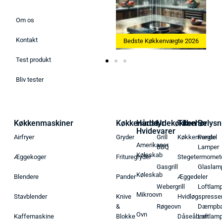
Om os
Kontakt
Bedste Ismaskine 2026
Bedste Køkkenvægte 2026
Test produkt
Bliv tester
Køkkenmaskiner
Køkkenudstyr
Hårde
Udekøkken
Tilbehør
Belysn
Hvidevarer
Airfryer
Gryder
Grill
Køkkenvægte
Pendel
Amerikaner
BBQ
Lamper
Køleskab
Æggekoger
Frituregryder
Stegetermomet
Gasgrill
Glaslam
Køleskab
Blendere
Pander
Æggedeler
Webergrill
Loftlam
Mikroovn
Stavblender
Knive
Hvidløgspresse
&
Røgeovn
Dæmpba
Ovn
Kaffemaskine
Blokke
Dåseåbner
Loftlam