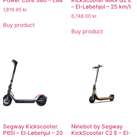
Power Core S80 – Lilla
KickScooter MAX G2 E
– El-Løbehjul – 25 km/t
1,819.95
kr.
6,748.00
kr.
Buy product
Buy product
Segway Kickscooter
Ninebot by Segway
P65I – El-Løbehjul – 20
KickScooter C2 E – El-