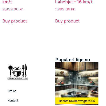
km/t
Løbehjul – 16 km/t
9,999.00
kr.
1,999.00
kr.
Buy product
Buy product
Populært lige nu
Om os
Kontakt
ne 2026
Bedste Køkkenvægte 2026
Bedste Æggekoger 2026