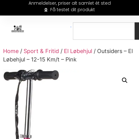
Anmeldelser, priser alt samlet ét sted
Få testet dit produkt
Home
/
Sport & Fritid
/
El Løbehjul
/ Outsiders – El
Løbehjul – 12-15 Km/t – Pink