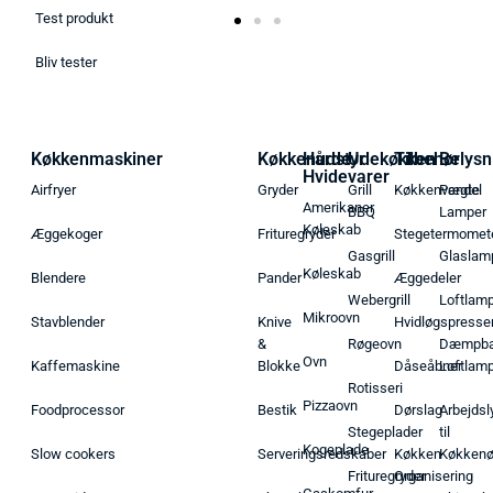
Test produkt
Bliv tester
Køkkenmaskiner
Køkkenudstyr
Hårde
Udekøkken
Tilbehør
Belysn
Hvidevarer
Airfryer
Gryder
Grill
Køkkenvægte
Pendel
Amerikaner
BBQ
Lamper
Køleskab
Æggekoger
Frituregryder
Stegetermomet
Gasgrill
Glaslam
Køleskab
Blendere
Pander
Æggedeler
Webergrill
Loftlam
Mikroovn
Stavblender
Knive
Hvidløgspresse
&
Røgeovn
Dæmpba
Ovn
Kaffemaskine
Blokke
Dåseåbner
Loftlam
Rotisseri
Pizzaovn
Foodprocessor
Bestik
Dørslag
Arbejdsl
Stegeplader
til
Kogeplade
Slow cookers
Serveringsredskaber
Køkken
Køkken
Frituregryder
Organisering