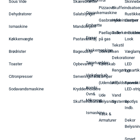
Gaskomfur
Sous Vide
Skærebrætter
Skinneb
Pizzaovn
Skuffeindsatse
Opvaskemaskine
Dehydratorer
Salatslynger
Rustikk
Gasbrænder
Hyldeindsatser
Lamper
Emhætte
Ismaskine
Mandolinjern
Paellapande
Tallerkenholder
Industrie
Fryser
Køkkenvægte
Pastaværktøj
på gas
Look
Tekstil
Vaskemaskine
Brødrister
Bageudstyr
Udekøkken
Væglam
Dekorationer
Tørretumbler
Toaster
Opbevaring
Køleskab
LED
Rengøringsartik
Lys
Vinkøleskab
Citronpresser
Serveringsfade
Lamper
(Udendørs)
Affaldsspande
Farveski
Kombi
Sodavandsmaskine
Krydderiholdere
LED-stri
Ovn&
Ude
Vand
Mikroovn
Skuffeindsatser
Belysning
Systemer
Spotlys
Indb.
Ismaskine
Vask &
Armaturer
Dekor
Belysnin
Smart