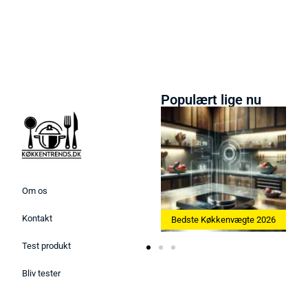
Populært lige nu
Om os
Kontakt
 Ismaskine 2026
Bedste Køkkenvægte 2026
Bedste Æggekoger
Test produkt
Bliv tester