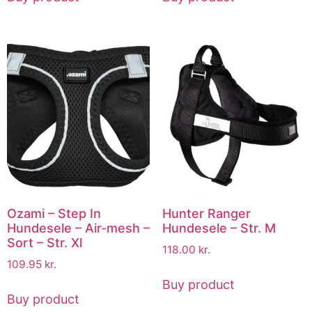
Ozami – Step In
Hunter Ranger
Hundesele – Air-mesh –
Hundesele – Str. M
Sort – Str. Xl
118.00
kr.
109.95
kr.
Buy product
Buy product