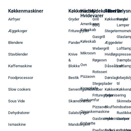
Køkkenmaskiner
Køkkenudstyr
Hårde
Udekøkken
Tilbehør
Belysn
Hvidevarer
Airfryer
Gryder
Grill
Køkkenvægte
Pendel
Amerikaner
BBQ
Lamper
Køleskab
Æggekoger
Frituregryder
Stegetermomet
Gasgrill
Glaslam
Køleskab
Blendere
Pander
Æggedeler
Webergrill
Loftlam
Mikroovn
Stavblender
Knive
Hvidløgspresse
&
Røgeovn
Dæmpba
Ovn
Kaffemaskine
Blokke
Dåseåbner
Loftlam
Rotisseri
Pizzaovn
Foodprocessor
Bestik
Dørslag
Arbejdsl
Stegeplader
til
Kogeplade
Slow cookers
Serveringsredskaber
Køkken
Køkken
Frituregryder
Organisering
Gaskomfur
Sous Vide
Skærebrætter
Skinneb
Pizzaovn
Skuffeindsatse
Opvaskemaskine
Dehydratorer
Salatslynger
Rustikk
Gasbrænder
Hyldeindsatser
Lamper
Emhætte
Ismaskine
Mandolinjern
Paellapande
Tallerkenholder
Industrie