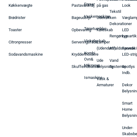
Fryser
Køkkenvægte
Pastaværktøj
på gas
Look
Tekstil
Vaskemaskine
Brødrister
Bageudstyr
Udekøkken
Væglam
Dekorationer
Tørretumbler
Toaster
Opbevaring
Køleskab
LED
Rengøringsartik
Lys
Vinkøleskab
Citronpresser
Serveringsfade
Lamper
(Udendørs)
Affaldsspande
Farveski
Kombi
Sodavandsmaskine
Krydderiholdere
LED-stri
Ovn&
Ude
Vand
Mikroovn
Skuffeindsatser
Belysning
Systemer
Spotlys
Indb.
Ismaskine
Vask &
Armaturer
Dekor
Belysnin
Smart
Home
Belysnin
Under-
Skabsbe