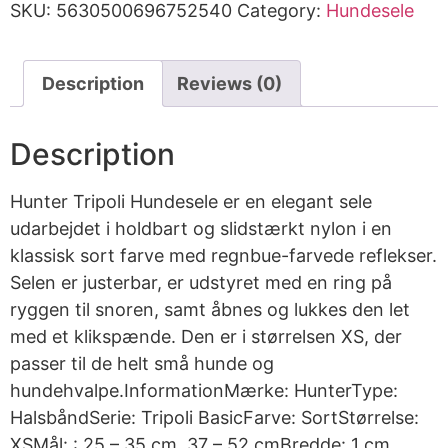
SKU:
5630500696752540
Category:
Hundesele
Description
Reviews (0)
Description
Hunter Tripoli Hundesele er en elegant sele
udarbejdet i holdbart og slidstærkt nylon i en
klassisk sort farve med regnbue-farvede reflekser.
Selen er justerbar, er udstyret med en ring på
ryggen til snoren, samt åbnes og lukkes den let
med et klikspænde. Den er i størrelsen XS, der
passer til de helt små hunde og
hundehvalpe.InformationMærke: HunterType:
HalsbåndSerie: Tripoli BasicFarve: SortStørrelse:
XSMål: : 25 – 35 cm. 37 – 52 cmBredde: 1 cm