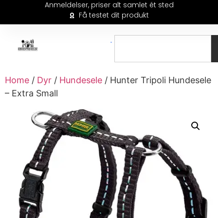
Anmeldelser, priser alt samlet ét sted
Få testet dit produkt
Home
/
Dyr
/
Hundesele
/ Hunter Tripoli Hundesele
– Extra Small