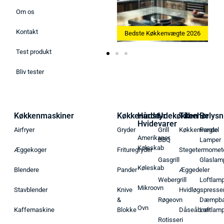
Om os
Kontakt
Bedste Ismaskine 2026
Bedste Køkkenvægte 2026
Test produkt
Bliv tester
Køkkenmaskiner
Køkkenudstyr
Hårde
Udekøkken
Tilbehør
Belysn
Hvidevarer
Airfryer
Gryder
Grill
Køkkenvægte
Pendel
Amerikaner
BBQ
Lamper
Køleskab
Æggekoger
Frituregryder
Stegetermomet
Gasgrill
Glaslam
Køleskab
Blendere
Pander
Æggedeler
Webergrill
Loftlam
Mikroovn
Stavblender
Knive
Hvidløgspresse
&
Røgeovn
Dæmpba
Ovn
Kaffemaskine
Blokke
Dåseåbner
Loftlam
Rotisseri