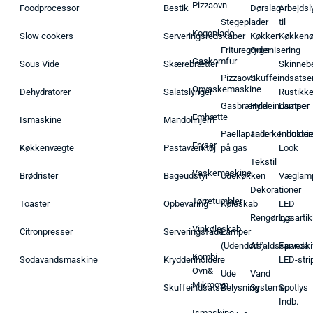
Pizzaovn
Foodprocessor
Bestik
Dørslag
Arbejdsl
Stegeplader
til
Kogeplade
Slow cookers
Serveringsredskaber
Køkken
Køkken
Frituregryder
Organisering
Gaskomfur
Sous Vide
Skærebrætter
Skinneb
Pizzaovn
Skuffeindsatse
Opvaskemaskine
Dehydratorer
Salatslynger
Rustikk
Gasbrænder
Hyldeindsatser
Lamper
Emhætte
Ismaskine
Mandolinjern
Paellapande
Tallerkenholder
Industrie
Fryser
Køkkenvægte
Pastaværktøj
på gas
Look
Tekstil
Vaskemaskine
Brødrister
Bageudstyr
Udekøkken
Væglam
Dekorationer
Tørretumbler
Toaster
Opbevaring
Køleskab
LED
Rengøringsartik
Lys
Vinkøleskab
Citronpresser
Serveringsfade
Lamper
(Udendørs)
Affaldsspande
Farveski
Kombi
Sodavandsmaskine
Krydderiholdere
LED-stri
Ovn&
Ude
Vand
Mikroovn
Skuffeindsatser
Belysning
Systemer
Spotlys
Indb.
Ismaskine