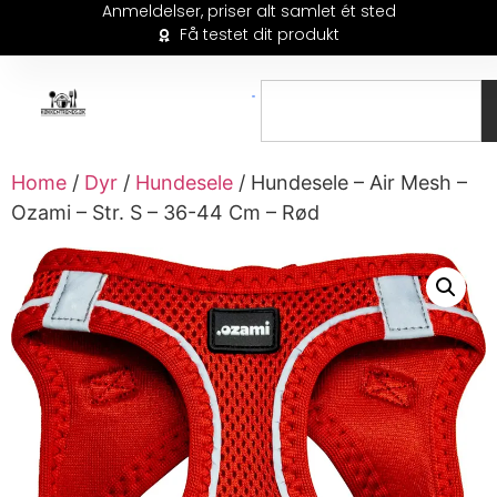
Anmeldelser, priser alt samlet ét sted
Få testet dit produkt
Home
/
Dyr
/
Hundesele
/ Hundesele – Air Mesh –
Ozami – Str. S – 36-44 Cm – Rød