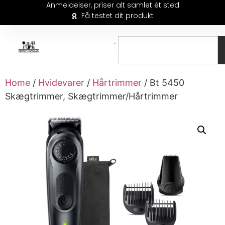
Anmeldelser, priser alt samlet ét sted
Få testet dit produkt
Home
/
Hvidevarer
/
Hårtrimmer
/ Bt 5450
Skægtrimmer, Skægtrimmer/Hårtrimmer