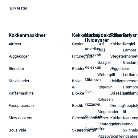
Bliv tester
Køkkenmaskiner
Køkkenudstyr
Hårde
Udekøkken
Tilbehør
Belysn
Hvidevarer
Airfryer
Gryder
Grill
Køkkenvægte
Pendel
Amerikaner
BBQ
Lamper
Køleskab
Æggekoger
Frituregryder
Stegetermomet
Gasgrill
Glaslam
Køleskab
Blendere
Pander
Æggedeler
Webergrill
Loftlam
Mikroovn
Stavblender
Knive
Hvidløgspresse
&
Røgeovn
Dæmpba
Ovn
Kaffemaskine
Blokke
Dåseåbner
Loftlam
Rotisseri
Pizzaovn
Foodprocessor
Bestik
Dørslag
Arbejdsl
Stegeplader
til
Kogeplade
Slow cookers
Serveringsredskaber
Køkken
Køkken
Frituregryder
Organisering
Gaskomfur
Sous Vide
Skærebrætter
Skinneb
Pizzaovn
Skuffeindsatse