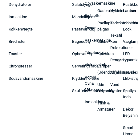
Opvaskemaskine
Dehydratorer
Salatslynger
Rustikk
Gasbrænder
Hyldeindsatser
Lamper
Emhætte
Ismaskine
Mandolinjern
Paellapande
Tallerkenholder
Industrie
Fryser
Køkkenvægte
Pastaværktøj
på gas
Look
Tekstil
Vaskemaskine
Brødrister
Bageudstyr
Udekøkken
Væglam
Dekorationer
Tørretumbler
Toaster
Opbevaring
Køleskab
LED
Rengøringsartik
Lys
Vinkøleskab
Citronpresser
Serveringsfade
Lamper
(Udendørs)
Affaldsspande
Farveski
Kombi
Sodavandsmaskine
Krydderiholdere
LED-stri
Ovn&
Ude
Vand
Mikroovn
Skuffeindsatser
Belysning
Systemer
Spotlys
Indb.
Ismaskine
Vask &
Armaturer
Dekor
Belysnin
Smart
Home