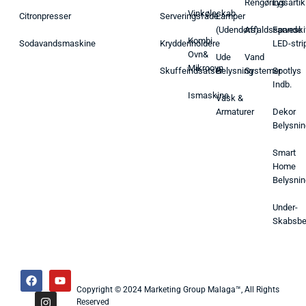
Rengøringsartik
Lys
Vinkøleskab
Citronpresser
Serveringsfade
Lamper
(Udendørs)
Affaldsspande
Farveski
Kombi
Sodavandsmaskine
Krydderiholdere
LED-stri
Ovn&
Ude
Vand
Mikroovn
Skuffeindsatser
Belysning
Systemer
Spotlys
Indb.
Ismaskine
Vask &
Armaturer
Dekor
Belysnin
Smart
Home
Belysnin
Under-
Skabsbe
Copyright © 2024 Marketing Group Malaga™, All Rights
Reserved