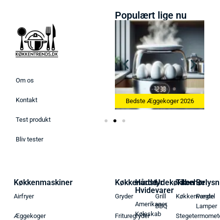
Populært lige nu
Om os
Kontakt
26
Bedste Køkkenvægte 2026
Bedste Æggekoger 2026
Test produkt
Bliv tester
Køkkenmaskiner
Køkkenudstyr
Hårde
Udekøkken
Tilbehør
Belysn
Hvidevarer
Airfryer
Gryder
Grill
Køkkenvægte
Pendel
Amerikaner
BBQ
Lamper
Køleskab
Æggekoger
Frituregryder
Stegetermomet