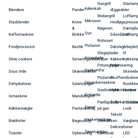
Gasgrill
Glaslam
Køleskab
Blendere
Pander
Æggedeler
Webergrill
Loftlam
Mikroovn
Stavblender
Knive
Hvidløgspresse
&
Røgeovn
Dæmpba
Ovn
Kaffemaskine
Blokke
Dåseåbner
Loftlam
Rotisseri
Pizzaovn
Foodprocessor
Bestik
Dørslag
Arbejdsl
Stegeplader
til
Kogeplade
Slow cookers
Serveringsredskaber
Køkken
Køkken
Frituregryder
Organisering
Gaskomfur
Sous Vide
Skærebrætter
Skinneb
Pizzaovn
Skuffeindsatse
Opvaskemaskine
Dehydratorer
Salatslynger
Rustikk
Gasbrænder
Hyldeindsatser
Lamper
Emhætte
Ismaskine
Mandolinjern
Paellapande
Tallerkenholder
Industrie
Fryser
Køkkenvægte
Pastaværktøj
på gas
Look
Tekstil
Vaskemaskine
Brødrister
Bageudstyr
Udekøkken
Væglam
Dekorationer
Tørretumbler
Toaster
Opbevaring
Køleskab
LED