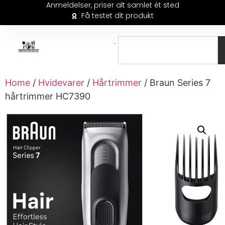
Anmeldelser, priser alt samlet ét sted
Få testet dit produkt
Home
/
Hvidevarer
/
Hårtrimmer
/ Braun Series 7
hårtrimmer HC7390