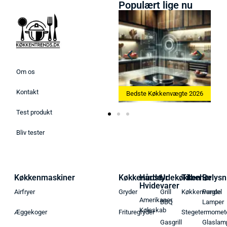
Populært lige nu
Om os
Kontakt
 Ismaskine 2026
Bedste Køkkenvægte 2026
Bedste Æggekoger
Test produkt
Bliv tester
Køkkenmaskiner
Køkkenudstyr
Hårde
Udekøkken
Tilbehør
Belysn
Hvidevarer
Airfryer
Gryder
Grill
Køkkenvægte
Pendel
Amerikaner
BBQ
Lamper
Køleskab
Æggekoger
Frituregryder
Stegetermomet
Gasgrill
Glaslam