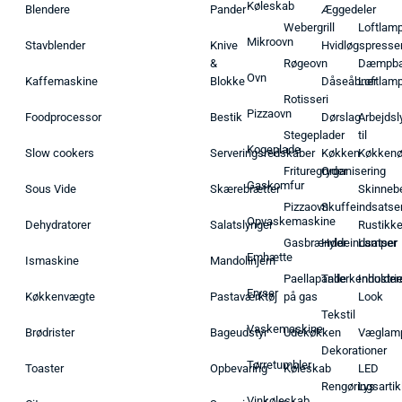
Køleskab
Blendere
Pander
Æggedeler
Webergrill
Loftlam
Mikroovn
Stavblender
Knive
Hvidløgspresse
&
Røgeovn
Dæmpba
Ovn
Kaffemaskine
Blokke
Dåseåbner
Loftlam
Rotisseri
Pizzaovn
Foodprocessor
Bestik
Dørslag
Arbejdsl
Stegeplader
til
Kogeplade
Slow cookers
Serveringsredskaber
Køkken
Køkken
Frituregryder
Organisering
Gaskomfur
Sous Vide
Skærebrætter
Skinneb
Pizzaovn
Skuffeindsatse
Opvaskemaskine
Dehydratorer
Salatslynger
Rustikk
Gasbrænder
Hyldeindsatser
Lamper
Emhætte
Ismaskine
Mandolinjern
Paellapande
Tallerkenholder
Industrie
Fryser
Køkkenvægte
Pastaværktøj
på gas
Look
Tekstil
Vaskemaskine
Brødrister
Bageudstyr
Udekøkken
Væglam
Dekorationer
Tørretumbler
Toaster
Opbevaring
Køleskab
LED
Rengøringsartik
Lys
Vinkøleskab