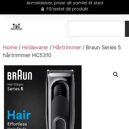
Anmeldelser, priser alt samlet ét sted
Få testet dit produkt
Home
/
Hvidevarer
/
Hårtrimmer
/ Braun Series 5
hårtrimmer HC5310