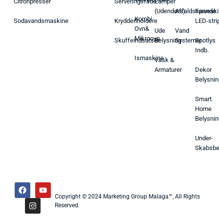
Citronpresser
Serveringsfade
Lamper
(Udendørs)
Affaldsspande
Farveski
Kombi
Sodavandsmaskine
Krydderiholdere
LED-stri
Ovn&
Ude
Vand
Mikroovn
Skuffeindsatser
Belysning
Systemer
Spotlys
Indb.
Ismaskine
Vask &
Armaturer
Dekor
Belysnin
Smart
Home
Belysnin
Under-
Skabsbe
Copyright © 2024 Marketing Group Malaga™, All Rights
Reserved