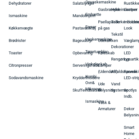
Opvaskemaskine
Dehydratorer
Salatslynger
Rustikk
Gasbrænder
Hyldeindsatser
Lamper
Emhætte
Ismaskine
Mandolinjern
Paellapande
Tallerkenholder
Industrie
Fryser
Køkkenvægte
Pastaværktøj
på gas
Look
Tekstil
Vaskemaskine
Brødrister
Bageudstyr
Udekøkken
Væglam
Dekorationer
Tørretumbler
Toaster
Opbevaring
Køleskab
LED
Rengøringsartik
Lys
Vinkøleskab
Citronpresser
Serveringsfade
Lamper
(Udendørs)
Affaldsspande
Farveski
Kombi
Sodavandsmaskine
Krydderiholdere
LED-stri
Ovn&
Ude
Vand
Mikroovn
Skuffeindsatser
Belysning
Systemer
Spotlys
Indb.
Ismaskine
Vask &
Armaturer
Dekor
Belysnin
Smart
Home