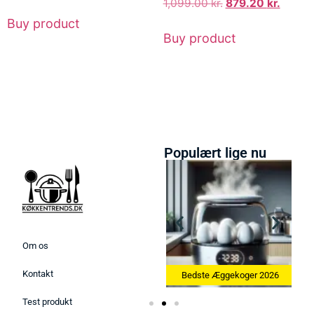
1,099.00
kr.
879.20
kr.
Buy product
Buy product
Populært lige nu
Om os
Kontakt
26
Bedste Køkkenvægte 2026
Bedste Æggekoger 2026
Test produkt