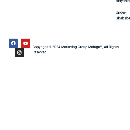
Belysnin
Under-
Skabsbe
Copyright © 2024 Marketing Group Malaga™, All Rights
Reserved