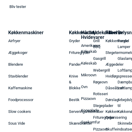
Bliv tester
Køkkenmaskiner
Køkkenudstyr
Hårde
Udekøkken
Tilbehør
Belysn
Hvidevarer
Airfryer
Gryder
Grill
Køkkenvægte
Pendel
Amerikaner
BBQ
Lamper
Køleskab
Æggekoger
Frituregryder
Stegetermomet
Gasgrill
Glaslam
Køleskab
Blendere
Pander
Æggedeler
Webergrill
Loftlam
Mikroovn
Stavblender
Knive
Hvidløgspresse
&
Røgeovn
Dæmpba
Ovn
Kaffemaskine
Blokke
Dåseåbner
Loftlam
Rotisseri
Pizzaovn
Foodprocessor
Bestik
Dørslag
Arbejdsl
Stegeplader
til
Kogeplade
Slow cookers
Serveringsredskaber
Køkken
Køkken
Frituregryder
Organisering
Gaskomfur
Sous Vide
Skærebrætter
Skinneb
Pizzaovn
Skuffeindsatse