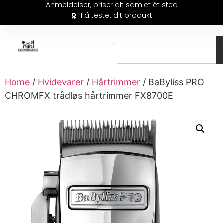
Anmeldelser, priser alt samlet ét sted
Få testet dit produkt
Home
/
Hvidevarer
/
Hårtrimmer
/ BaByliss PRO
CHROMFX trådløs hårtrimmer FX8700E