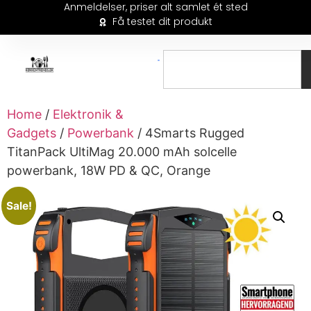
Anmeldelser, priser alt samlet ét sted
Få testet dit produkt
Home
/
Elektronik &
Gadgets
/
Powerbank
/ 4Smarts Rugged
TitanPack UltiMag 20.000 mAh solcelle
powerbank, 18W PD & QC, Orange
Sale!