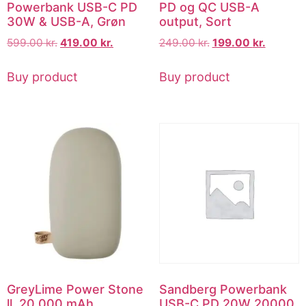
Powerbank USB-C PD
PD og QC USB-A
30W & USB-A, Grøn
output, Sort
599.00
kr.
419.00
kr.
249.00
kr.
199.00
kr.
Buy product
Buy product
GreyLime Power Stone
Sandberg Powerbank
ll, 20.000 mAh
USB-C PD 20W 20000