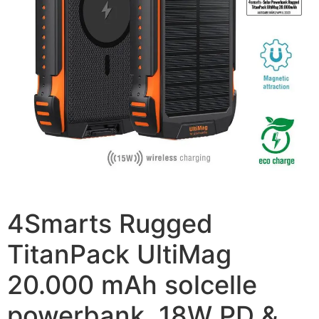
4Smarts Rugged
TitanPack UltiMag
20.000 mAh solcelle
powerbank, 18W PD &