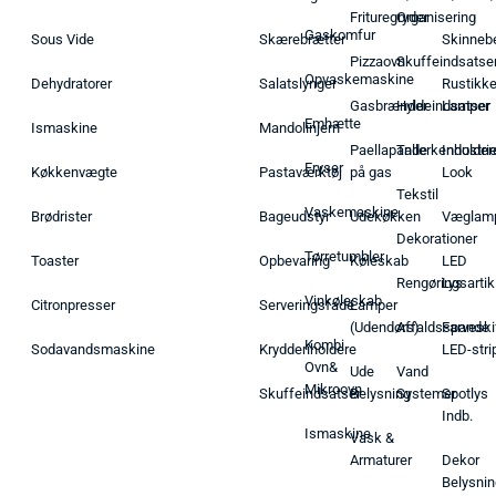
Frituregryder
Organisering
Gaskomfur
Sous Vide
Skærebrætter
Skinneb
Pizzaovn
Skuffeindsatse
Opvaskemaskine
Dehydratorer
Salatslynger
Rustikk
Gasbrænder
Hyldeindsatser
Lamper
Emhætte
Ismaskine
Mandolinjern
Paellapande
Tallerkenholder
Industrie
Fryser
Køkkenvægte
Pastaværktøj
på gas
Look
Tekstil
Vaskemaskine
Brødrister
Bageudstyr
Udekøkken
Væglam
Dekorationer
Tørretumbler
Toaster
Opbevaring
Køleskab
LED
Rengøringsartik
Lys
Vinkøleskab
Citronpresser
Serveringsfade
Lamper
(Udendørs)
Affaldsspande
Farveski
Kombi
Sodavandsmaskine
Krydderiholdere
LED-stri
Ovn&
Ude
Vand
Mikroovn
Skuffeindsatser
Belysning
Systemer
Spotlys
Indb.
Ismaskine
Vask &
Armaturer
Dekor
Belysnin