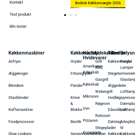
Kontakt
Bedste Ismaskine 2026
Bedste Køkkenvægte 2026
B
Test produkt
Bliv tester
Køkkenmaskiner
Køkkenudstyr
Hårde
Udekøkken
Tilbehør
Belysn
Hvidevarer
Airfryer
Gryder
Grill
Køkkenvægte
Pendel
Amerikaner
BBQ
Lamper
Køleskab
Æggekoger
Frituregryder
Stegetermomet
Gasgrill
Glaslam
Køleskab
Blendere
Pander
Æggedeler
Webergrill
Loftlam
Mikroovn
Stavblender
Knive
Hvidløgspresse
&
Røgeovn
Dæmpba
Ovn
Kaffemaskine
Blokke
Dåseåbner
Loftlam
Rotisseri
Pizzaovn
Foodprocessor
Bestik
Dørslag
Arbejdsl
Stegeplader
til
Kogeplade
Slow cookers
Serveringsredskaber
Køkken
Køkken