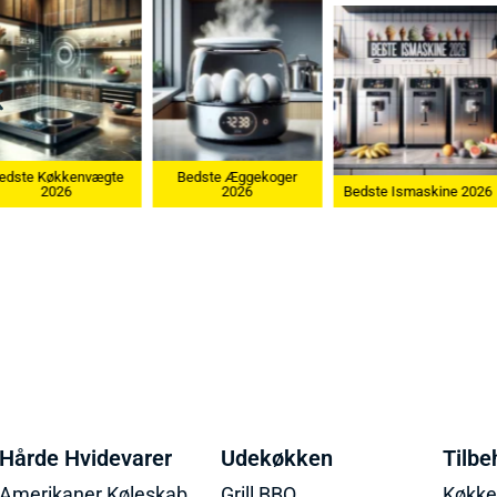
e Køkkenvægte
Bedste Æggekoger
2026
2026
Bedste Ismaskine 2026
Hårde Hvidevarer
Udekøkken
Tilbe
Amerikaner Køleskab
Grill BBQ
Køkk