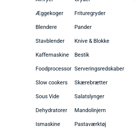
Æggekoger
Frituregryder
Blendere
Pander
Stavblender
Knive & Blokke
Kaffemaskine
Bestik
Foodprocessor
Serveringsredskaber
Slow cookers
Skærebrætter
Sous Vide
Salatslynger
Dehydratorer
Mandolinjern
Ismaskine
Pastaværktøj