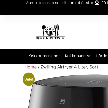
Anmeldelser, priser alt samlet ét sted
Få 
Køkkenmaskiner
Køkkenudstyr
Hårde
Home
/ Zwilling Airfryer 4 Liter, Sort
Sale!