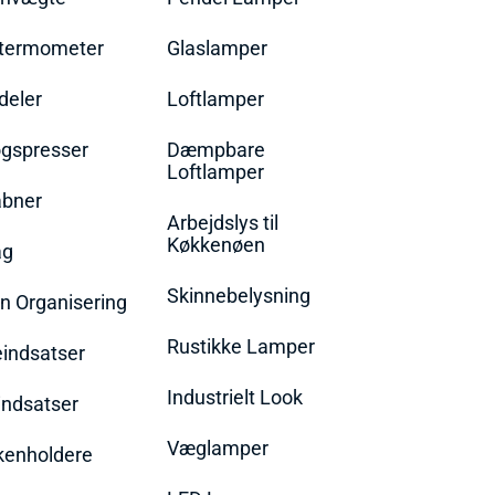
termometer
Glaslamper
eler
Loftlamper
øgspresser
Dæmpbare
Loftlamper
bner
Arbejdslys til
Køkkenøen
ag
Skinnebelysning
n Organisering
Rustikke Lamper
eindsatser
Industrielt Look
indsatser
Væglamper
rkenholdere