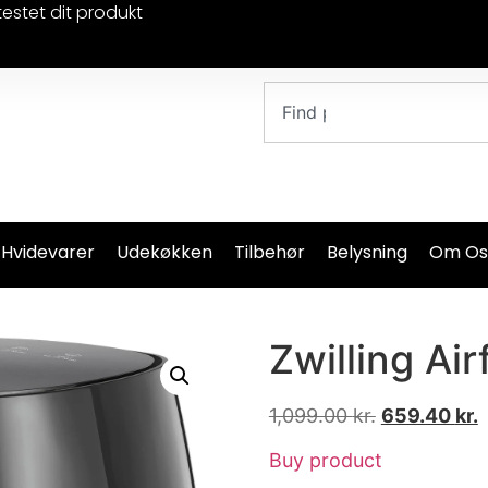
testet dit produkt
 Hvidevarer
Udekøkken
Tilbehør
Belysning
Om Os
Zwilling Air
1,099.00
kr.
659.40
kr.
Buy product