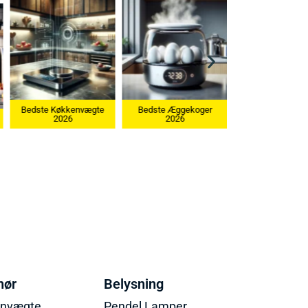
Bedste Køkkenvægte
Bedste Æggekoger
2026
2026
Bedste Ismaskine 20
hør
Belysning
envægte
Pendel Lamper