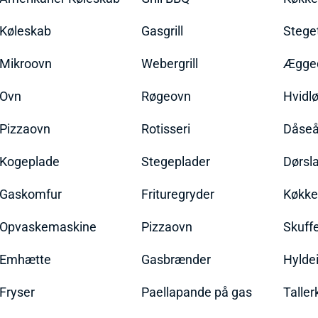
Køleskab
Gasgrill
Stege
Mikroovn
Webergrill
Ægged
Ovn
Røgeovn
Hvidl
Pizzaovn
Rotisseri
Dåseå
Kogeplade
Stegeplader
Dørsl
Gaskomfur
Frituregryder
Køkke
Opvaskemaskine
Pizzaovn
Skuff
Emhætte
Gasbrænder
Hylde
Fryser
Paellapande på gas
Talle