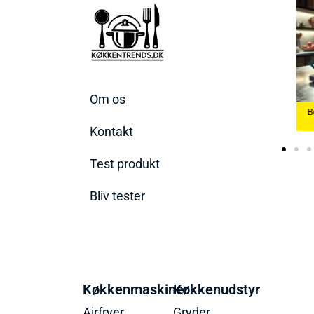
Om os
envægte
Bedste Æggekoger
Bedst
2026
Bedste Ismaskine 2026
Kontakt
Test produkt
Bliv tester
Køkkenmaskiner
Køkkenudstyr
Airfryer
Gryder