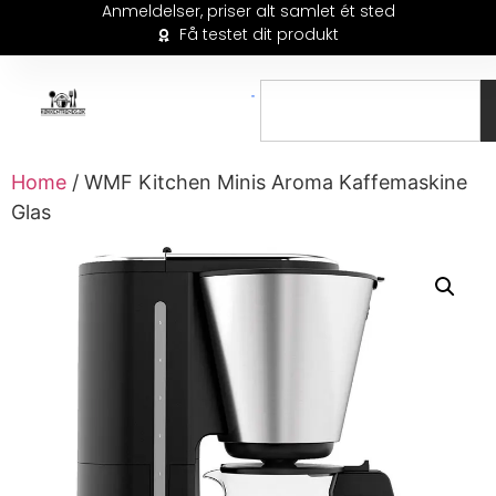
Anmeldelser, priser alt samlet ét sted
Få testet dit produkt
Home
/ WMF Kitchen Minis Aroma Kaffemaskine
Glas