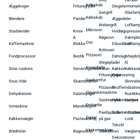
Køleskab
Æggekoger
Frituregryder
Stegetermomet
Gasgrill
Glaslam
Køleskab
Blendere
Pander
Æggedeler
Webergrill
Loftlam
Mikroovn
Stavblender
Knive
Hvidløgspresse
&
Røgeovn
Dæmpba
Ovn
Kaffemaskine
Blokke
Dåseåbner
Loftlam
Rotisseri
Pizzaovn
Foodprocessor
Bestik
Dørslag
Arbejdsl
Stegeplader
til
Kogeplade
Slow cookers
Serveringsredskaber
Køkken
Køkken
Frituregryder
Organisering
Gaskomfur
Sous Vide
Skærebrætter
Skinneb
Pizzaovn
Skuffeindsatse
Opvaskemaskine
Dehydratorer
Salatslynger
Rustikk
Gasbrænder
Hyldeindsatser
Lamper
Emhætte
Ismaskine
Mandolinjern
Paellapande
Tallerkenholder
Industrie
Fryser
Køkkenvægte
Pastaværktøj
på gas
Look
Tekstil
Vaskemaskine
Brødrister
Bageudstyr
Udekøkken
Væglam
Dekorationer