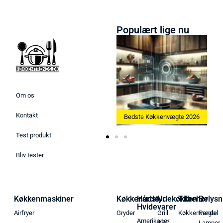
Populært lige nu
Om os
Kontakt
Bedste Ismaskine 2026
Bedste Køkkenvægte 2026
Test produkt
Bliv tester
Køkkenmaskiner
Køkkenudstyr
Hårde
Udekøkken
Tilbehør
Belysn
Hvidevarer
Airfryer
Gryder
Grill
Køkkenvægte
Pendel
Amerikaner
BBQ
Lamper