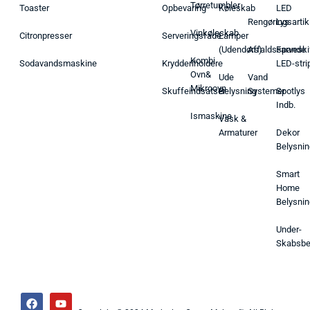
Tørretumbler
Toaster
Opbevaring
Køleskab
LED
Rengøringsartik
Lys
Vinkøleskab
Citronpresser
Serveringsfade
Lamper
(Udendørs)
Affaldsspande
Farveski
Kombi
Sodavandsmaskine
Krydderiholdere
LED-stri
Ovn&
Ude
Vand
Mikroovn
Skuffeindsatser
Belysning
Systemer
Spotlys
Indb.
Ismaskine
Vask &
Armaturer
Dekor
Belysnin
Smart
Home
Belysnin
Under-
Skabsbe