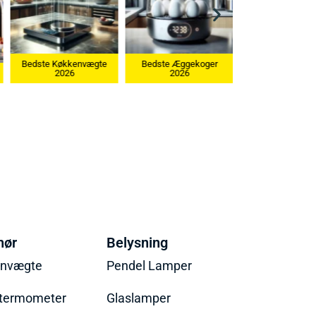
 Køkkenvægte
Bedste Æggekoger
2026
2026
Bedste Ismaskine 2026
hør
Belysning
envægte
Pendel Lamper
termometer
Glaslamper