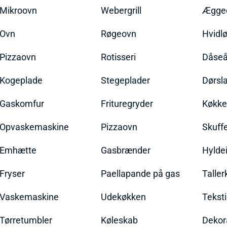
Mikroovn
Webergrill
Ægged
Ovn
Røgeovn
Hvidl
Pizzaovn
Rotisseri
Dåseå
Kogeplade
Stegeplader
Dørsl
Gaskomfur
Frituregryder
Køkke
Opvaskemaskine
Pizzaovn
Skuff
Emhætte
Gasbrænder
Hylde
Fryser
Paellapande på gas
Talle
Vaskemaskine
Udekøkken
Teksti
Tørretumbler
Køleskab
Dekor