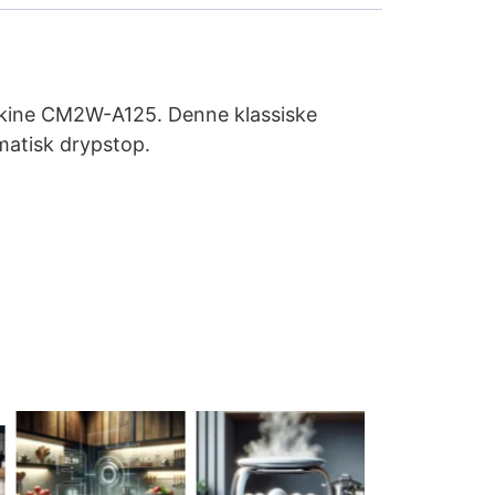
askine CM2W-A125. Denne klassiske
matisk drypstop.