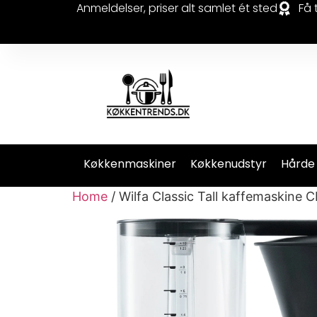
Anmeldelser, priser alt samlet ét sted
Få 
Køkkenmaskiner
Køkkenudstyr
Hårde
Home
/ Wilfa Classic Tall kaffemaskine