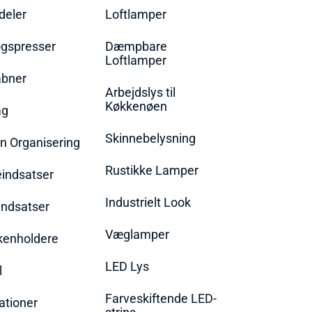
eler
Loftlamper
øgspresser
Dæmpbare
Loftlamper
bner
Arbejdslys til
Køkkenøen
ag
Skinnebelysning
n Organisering
Rustikke Lamper
eindsatser
Industrielt Look
indsatser
Væglamper
rkenholdere
LED Lys
l
Farveskiftende LED-
ationer