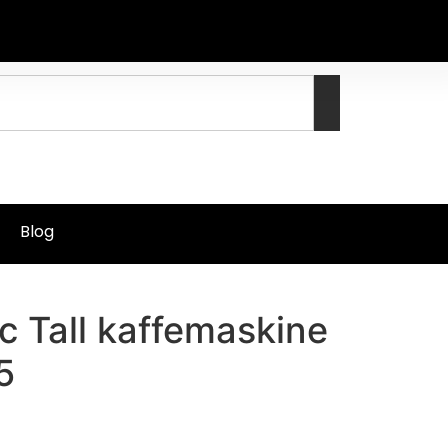
Blog
ic Tall kaffemaskine
5