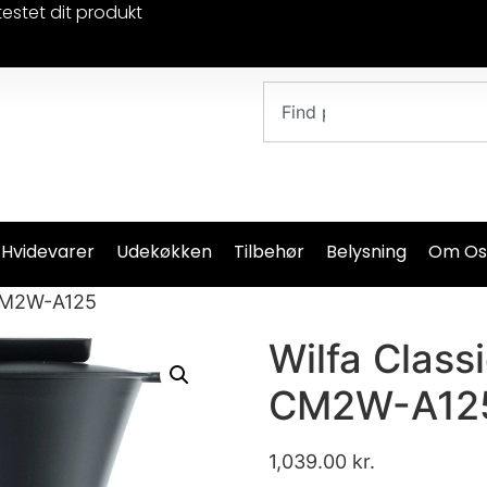
testet dit produkt
 Hvidevarer
Udekøkken
Tilbehør
Belysning
Om Os
 CM2W-A125
Wilfa Class
CM2W-A12
1,039.00
kr.