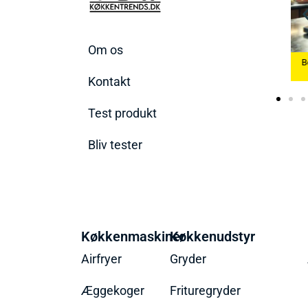
Om os
Bedste Æggekoger
Bedste Køkke
2026
Bedste Ismaskine 2026
2026
Kontakt
Test produkt
Bliv tester
Køkkenmaskiner
Køkkenudstyr
Airfryer
Gryder
Æggekoger
Frituregryder