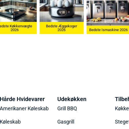
nvægte
Bedste Æggekoger
Bedste
2026
Bedste Ismaskine 2026
Hårde Hvidevarer
Udekøkken
Tilbe
Amerikaner Køleskab
Grill BBQ
Køkk
Køleskab
Gasgrill
Stege