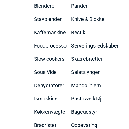
Blendere
Pander
Stavblender
Knive & Blokke
Kaffemaskine
Bestik
Foodprocessor
Serveringsredskaber
Slow cookers
Skærebrætter
Sous Vide
Salatslynger
Dehydratorer
Mandolinjern
Ismaskine
Pastaværktøj
Køkkenvægte
Bageudstyr
Brødrister
Opbevaring