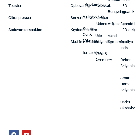
Tørretumbler
Toaster
Opbevaring
Køleskab
LED
Rengøringsartik
Lys
Vinkøleskab
Citronpresser
Serveringsfade
Lamper
(Udendørs)
Affaldsspande
Farveski
Kombi
Sodavandsmaskine
Krydderiholdere
LED-stri
Ovn&
Ude
Vand
Mikroovn
Skuffeindsatser
Belysning
Systemer
Spotlys
Indb.
Ismaskine
Vask &
Armaturer
Dekor
Belysnin
Smart
Home
Belysnin
Under-
Skabsbe