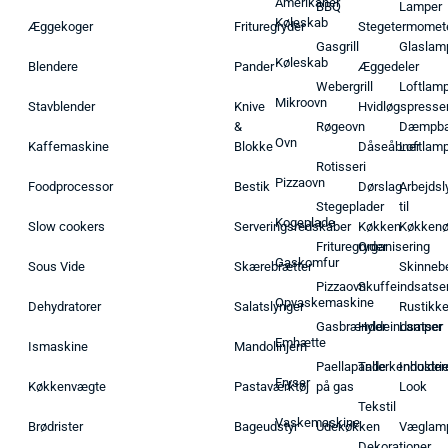
Amerikaner
BBQ
Lamper
Køleskab
Æggekoger
Frituregryder
Stegetermomet
Gasgrill
Glaslam
Køleskab
Blendere
Pander
Æggedeler
Webergrill
Loftlam
Mikroovn
Stavblender
Knive
Hvidløgspresse
&
Røgeovn
Dæmpba
Ovn
Kaffemaskine
Blokke
Dåseåbner
Loftlam
Rotisseri
Pizzaovn
Foodprocessor
Bestik
Dørslag
Arbejdsl
Stegeplader
til
Kogeplade
Slow cookers
Serveringsredskaber
Køkken
Køkken
Frituregryder
Organisering
Gaskomfur
Sous Vide
Skærebrætter
Skinneb
Pizzaovn
Skuffeindsatse
Opvaskemaskine
Dehydratorer
Salatslynger
Rustikk
Gasbrænder
Hyldeindsatser
Lamper
Emhætte
Ismaskine
Mandolinjern
Paellapande
Tallerkenholder
Industrie
Fryser
Køkkenvægte
Pastaværktøj
på gas
Look
Tekstil
Vaskemaskine
Brødrister
Bageudstyr
Udekøkken
Væglam
Dekorationer