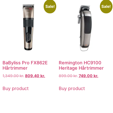
Sale!
Sale!
BaByliss Pro FX862E
Remington HC9100
Hårtrimmer
Heritage Hårtrimmer
1,349.00
kr.
809.40
kr.
899.00
kr.
749.00
kr.
Buy product
Buy product