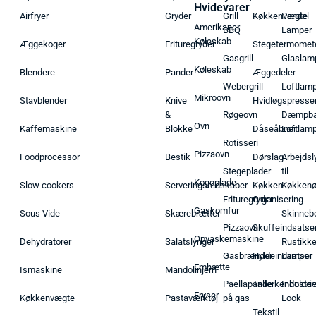
Hvidevarer
Airfryer
Gryder
Grill
Køkkenvægte
Pendel
Amerikaner
BBQ
Lamper
Køleskab
Æggekoger
Frituregryder
Stegetermomet
Gasgrill
Glaslam
Køleskab
Blendere
Pander
Æggedeler
Webergrill
Loftlam
Mikroovn
Stavblender
Knive
Hvidløgspresse
&
Røgeovn
Dæmpba
Ovn
Kaffemaskine
Blokke
Dåseåbner
Loftlam
Rotisseri
Pizzaovn
Foodprocessor
Bestik
Dørslag
Arbejdsl
Stegeplader
til
Kogeplade
Slow cookers
Serveringsredskaber
Køkken
Køkken
Frituregryder
Organisering
Gaskomfur
Sous Vide
Skærebrætter
Skinneb
Pizzaovn
Skuffeindsatse
Opvaskemaskine
Dehydratorer
Salatslynger
Rustikk
Gasbrænder
Hyldeindsatser
Lamper
Emhætte
Ismaskine
Mandolinjern
Paellapande
Tallerkenholder
Industrie
Fryser
Køkkenvægte
Pastaværktøj
på gas
Look
Tekstil