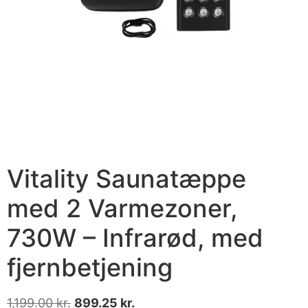
Vitality Saunatæppe
med 2 Varmezoner,
730W – Infrarød, med
fjernbetjening
1,199.00
kr.
899.25
kr.