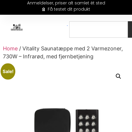
Anmeldelser, priser alt samlet ét sted
Få testet dit produkt
Home
/ Vitality Saunatæppe med 2 Varmezoner,
730W – Infrarød, med fjernbetjening
Sale!