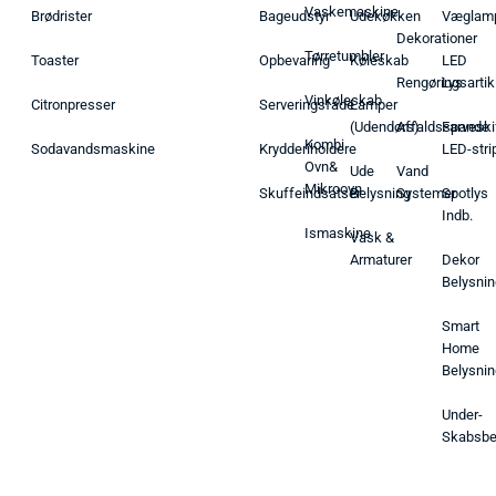
Vaskemaskine
Brødrister
Bageudstyr
Udekøkken
Væglam
Dekorationer
Tørretumbler
Toaster
Opbevaring
Køleskab
LED
Rengøringsartik
Lys
Vinkøleskab
Citronpresser
Serveringsfade
Lamper
(Udendørs)
Affaldsspande
Farveski
Kombi
Sodavandsmaskine
Krydderiholdere
LED-stri
Ovn&
Ude
Vand
Mikroovn
Skuffeindsatser
Belysning
Systemer
Spotlys
Indb.
Ismaskine
Vask &
Armaturer
Dekor
Belysnin
Smart
Home
Belysnin
Under-
Skabsbe