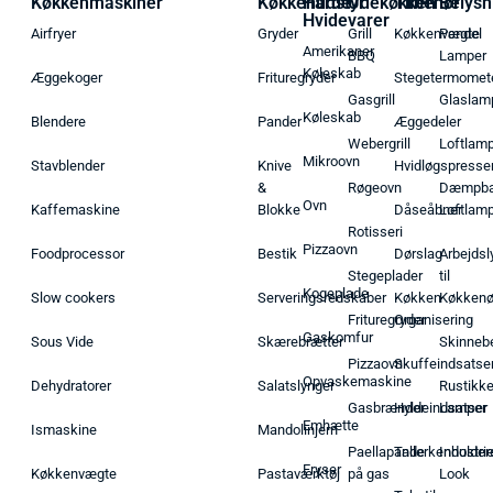
Køkkenmaskiner
Køkkenudstyr
Hårde
Udekøkken
Tilbehør
Belysn
Hvidevarer
Airfryer
Gryder
Grill
Køkkenvægte
Pendel
Amerikaner
BBQ
Lamper
Køleskab
Æggekoger
Frituregryder
Stegetermomet
Gasgrill
Glaslam
Køleskab
Blendere
Pander
Æggedeler
Webergrill
Loftlam
Mikroovn
Stavblender
Knive
Hvidløgspresse
&
Røgeovn
Dæmpba
Ovn
Kaffemaskine
Blokke
Dåseåbner
Loftlam
Rotisseri
Pizzaovn
Foodprocessor
Bestik
Dørslag
Arbejdsl
Stegeplader
til
Kogeplade
Slow cookers
Serveringsredskaber
Køkken
Køkken
Frituregryder
Organisering
Gaskomfur
Sous Vide
Skærebrætter
Skinneb
Pizzaovn
Skuffeindsatse
Opvaskemaskine
Dehydratorer
Salatslynger
Rustikk
Gasbrænder
Hyldeindsatser
Lamper
Emhætte
Ismaskine
Mandolinjern
Paellapande
Tallerkenholder
Industrie
Fryser
Køkkenvægte
Pastaværktøj
på gas
Look