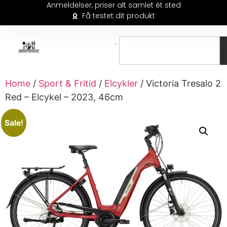
Anmeldelser, priser alt samlet ét sted
Få testet dit produkt
Home
/
Sport & Fritid
/
Elcykler
/ Victoria Tresalo 2
Red – Elcykel – 2023, 46cm
Sale!