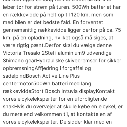
løber tør for strøm på turen. 500Wh batteriet har
en rækkevidde på helt op til 120 km, men som
med bilen er det bedste fald. En forventet
gennemsnitlig rækkevidde ligger derfor på ca. 75
km. på en opladning, hvilket også må siges, at
være rigtig pænt.Derfor skal du vælge denne
Victoria Tresalo 2Stel i aluminium9 udvendige
Shimano gearHydrauliske skivebremser for sikker
opbremsningAffjedring i forgaffel og
sadelpindBosch Active Line Plus
centermotor500Wh batteri med lang
rækkeviddeStort Bosch Intuvia displayKontakt
vores elcykeleksperter for en uforpligtende
snakHvis du overvejer at skulle købe en elcykel, er
du mere end velkommen til, at kontakte en af
vores elcykeleksperter. De sidder klar med en