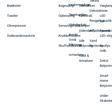
Tekstil
Vaskemaskine
Brødrister
Bageudstyr
Udekøkken
Væglam
Dekorationer
Tørretumbler
Toaster
Opbevaring
Køleskab
LED
Rengøringsartik
Lys
Vinkøleskab
Citronpresser
Serveringsfade
Lamper
(Udendørs)
Affaldsspande
Farveski
Kombi
Sodavandsmaskine
Krydderiholdere
LED-stri
Ovn&
Ude
Vand
Mikroovn
Skuffeindsatser
Belysning
Systemer
Spotlys
Indb.
Ismaskine
Vask &
Armaturer
Dekor
Belysnin
Smart
Home
Belysnin
Under-
Skabsbe