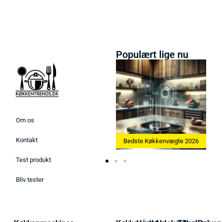
Populært lige nu
Om os
Kontakt
ne 2026
Bedste Køkkenvægte 2026
Bedste Æggekoger 2026
Test produkt
Bliv tester