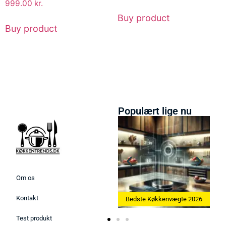
999.00
kr.
Buy product
Buy product
Populært lige nu
Om os
Kontakt
askine 2026
Bedste Køkkenvægte 2026
Bedste Æggekoger 20
Test produkt