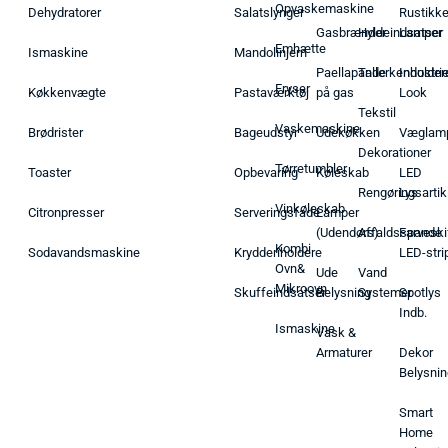
Opvaskemaskine
Dehydratorer
Salatslynger
Rustikk
Gasbrænder
Hyldeindsatser
Lamper
Emhætte
Ismaskine
Mandolinjern
Paellapande
Tallerkenholder
Industrie
Fryser
Køkkenvægte
Pastaværktøj
på gas
Look
Tekstil
Vaskemaskine
Brødrister
Bageudstyr
Udekøkken
Væglam
Dekorationer
Tørretumbler
Toaster
Opbevaring
Køleskab
LED
Rengøringsartik
Lys
Vinkøleskab
Citronpresser
Serveringsfade
Lamper
(Udendørs)
Affaldsspande
Farveski
Kombi
Sodavandsmaskine
Krydderiholdere
LED-stri
Ovn&
Ude
Vand
Mikroovn
Skuffeindsatser
Belysning
Systemer
Spotlys
Indb.
Ismaskine
Vask &
Armaturer
Dekor
Belysnin
Smart
Home