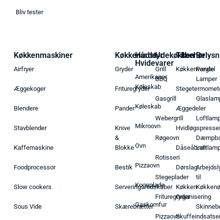
Bliv tester
Køkkenmaskiner
Køkkenudstyr
Hårde
Udekøkken
Tilbehør
Belysn
Hvidevarer
Airfryer
Gryder
Grill
Køkkenvægte
Pendel
Amerikaner
BBQ
Lamper
Køleskab
Æggekoger
Frituregryder
Stegetermomet
Gasgrill
Glaslam
Køleskab
Blendere
Pander
Æggedeler
Webergrill
Loftlam
Mikroovn
Stavblender
Knive
Hvidløgspresse
&
Røgeovn
Dæmpba
Ovn
Kaffemaskine
Blokke
Dåseåbner
Loftlam
Rotisseri
Pizzaovn
Foodprocessor
Bestik
Dørslag
Arbejdsl
Stegeplader
til
Kogeplade
Slow cookers
Serveringsredskaber
Køkken
Køkken
Frituregryder
Organisering
Gaskomfur
Sous Vide
Skærebrætter
Skinneb
Pizzaovn
Skuffeindsatse