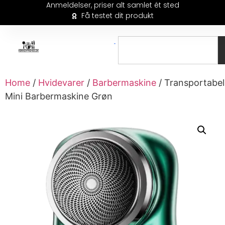
Anmeldelser, priser alt samlet ét sted
Få testet dit produkt
Home
/
Hvidevarer
/
Barbermaskine
/ Transportabel
Mini Barbermaskine Grøn