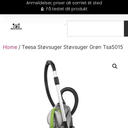
Anmeldelser, priser alt samlet ét sted
Få testet dit produkt
Home
/ Teesa Støvsuger Støvsuger Grøn Tsa5015