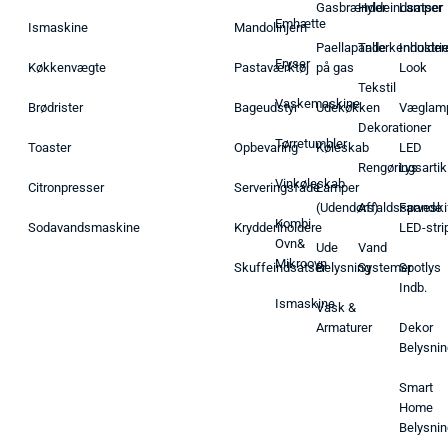
Gasbrænder
Hyldeindsatser
Lamper
Emhætte
Ismaskine
Mandolinjern
Paellapande
Tallerkenholder
Industrie
Fryser
Køkkenvægte
Pastaværktøj
på gas
Look
Tekstil
Vaskemaskine
Brødrister
Bageudstyr
Udekøkken
Væglam
Dekorationer
Tørretumbler
Toaster
Opbevaring
Køleskab
LED
Rengøringsartik
Lys
Vinkøleskab
Citronpresser
Serveringsfade
Lamper
(Udendørs)
Affaldsspande
Farveski
Kombi
Sodavandsmaskine
Krydderiholdere
LED-stri
Ovn&
Ude
Vand
Mikroovn
Skuffeindsatser
Belysning
Systemer
Spotlys
Indb.
Ismaskine
Vask &
Armaturer
Dekor
Belysnin
Smart
Home
Belysnin