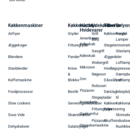
Køkkenmaskiner
Køkkenudstyr
Hårde
Udekøkken
Tilbehør
Belysn
Hvidevarer
Airfryer
Gryder
Grill
Køkkenvægte
Pendel
Amerikaner
BBQ
Lamper
Køleskab
Æggekoger
Frituregryder
Stegetermomet
Gasgrill
Glaslam
Køleskab
Blendere
Pander
Æggedeler
Webergrill
Loftlam
Mikroovn
Stavblender
Knive
Hvidløgspresse
&
Røgeovn
Dæmpba
Ovn
Kaffemaskine
Blokke
Dåseåbner
Loftlam
Rotisseri
Pizzaovn
Foodprocessor
Bestik
Dørslag
Arbejdsl
Stegeplader
til
Kogeplade
Slow cookers
Serveringsredskaber
Køkken
Køkken
Frituregryder
Organisering
Gaskomfur
Sous Vide
Skærebrætter
Skinneb
Pizzaovn
Skuffeindsatse
Opvaskemaskine
Dehydratorer
Salatslynger
Rustikk