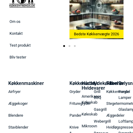
Om os
Kontakt
Bedste Ismaskine 2026
Bedste Køkkenvægte 2026
Test produkt
Bliv tester
Køkkenmaskiner
Køkkenudstyr
Hårde
Udekøkken
Tilbehør
Belysn
Hvidevarer
Airfryer
Gryder
Grill
Køkkenvægte
Pendel
Amerikaner
BBQ
Lamper
Køleskab
Æggekoger
Frituregryder
Stegetermomet
Gasgrill
Glaslam
Køleskab
Blendere
Pander
Æggedeler
Webergrill
Loftlam
Mikroovn
Stavblender
Knive
Hvidløgspresse