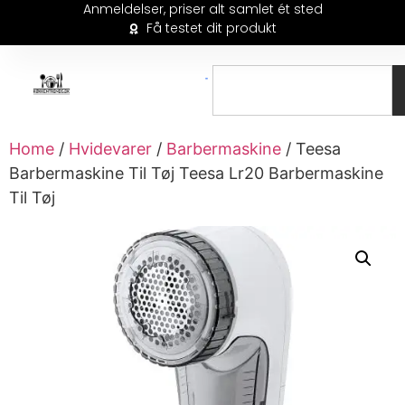
Anmeldelser, priser alt samlet ét sted
Få testet dit produkt
Home
/
Hvidevarer
/
Barbermaskine
/ Teesa
Barbermaskine Til Tøj Teesa Lr20 Barbermaskine
Til Tøj