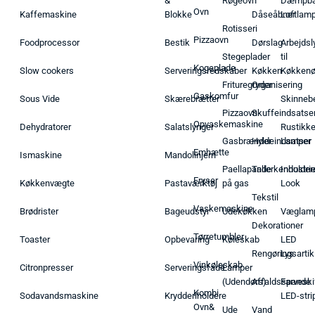
&
Røgeovn
Dæmpba
Ovn
Kaffemaskine
Blokke
Dåseåbner
Loftlam
Rotisseri
Pizzaovn
Foodprocessor
Bestik
Dørslag
Arbejdsl
Stegeplader
til
Kogeplade
Slow cookers
Serveringsredskaber
Køkken
Køkken
Frituregryder
Organisering
Gaskomfur
Sous Vide
Skærebrætter
Skinneb
Pizzaovn
Skuffeindsatse
Opvaskemaskine
Dehydratorer
Salatslynger
Rustikk
Gasbrænder
Hyldeindsatser
Lamper
Emhætte
Ismaskine
Mandolinjern
Paellapande
Tallerkenholder
Industrie
Fryser
Køkkenvægte
Pastaværktøj
på gas
Look
Tekstil
Vaskemaskine
Brødrister
Bageudstyr
Udekøkken
Væglam
Dekorationer
Tørretumbler
Toaster
Opbevaring
Køleskab
LED
Rengøringsartik
Lys
Vinkøleskab
Citronpresser
Serveringsfade
Lamper
(Udendørs)
Affaldsspande
Farveski
Kombi
Sodavandsmaskine
Krydderiholdere
LED-stri
Ovn&
Ude
Vand