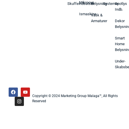
Mikroovn
Skuffeindsatser
Belysning
Systemer
Spotlys
Indb.
Ismaskine
Vask &
Armaturer
Dekor
Belysnin
Smart
Home
Belysnin
Under-
Skabsbe
Copyright © 2024 Marketing Group Malaga™, All Rights
Reserved