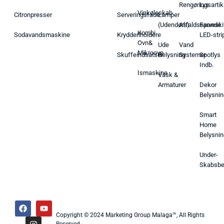
Rengøringsartik
Lys
Vinkøleskab
Citronpresser
Serveringsfade
Lamper
(Udendørs)
Affaldsspande
Farveski
Kombi
Sodavandsmaskine
Krydderiholdere
LED-stri
Ovn&
Ude
Vand
Mikroovn
Skuffeindsatser
Belysning
Systemer
Spotlys
Indb.
Ismaskine
Vask &
Armaturer
Dekor
Belysnin
Smart
Home
Belysnin
Under-
Skabsbe
Copyright © 2024 Marketing Group Malaga™, All Rights
Reserved