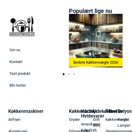
Populært lige nu
Om os
Kontakt
Bedste Ismaskine 2026
Bedste Køkkenvægte 2026
Test produkt
Bliv tester
Køkkenmaskiner
Køkkenudstyr
Hårde
Udekøkken
Tilbehør
Belysn
Hvidevarer
Airfryer
Gryder
Grill
Køkkenvægte
Pendel
Amerikaner
BBQ
Lamper
Køleskab
Æggekoger
Frituregryder
Stegetermomet