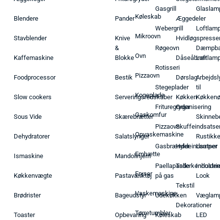
Gasgrill
Glaslam
Køleskab
Blendere
Pander
Æggedeler
Webergrill
Loftlam
Mikroovn
Stavblender
Knive
Hvidløgspresse
&
Røgeovn
Dæmpba
Ovn
Kaffemaskine
Blokke
Dåseåbner
Loftlam
Rotisseri
Pizzaovn
Foodprocessor
Bestik
Dørslag
Arbejdsl
Stegeplader
til
Kogeplade
Slow cookers
Serveringsredskaber
Køkken
Køkken
Frituregryder
Organisering
Gaskomfur
Sous Vide
Skærebrætter
Skinneb
Pizzaovn
Skuffeindsatse
Opvaskemaskine
Dehydratorer
Salatslynger
Rustikk
Gasbrænder
Hyldeindsatser
Lamper
Emhætte
Ismaskine
Mandolinjern
Paellapande
Tallerkenholder
Industrie
Fryser
Køkkenvægte
Pastaværktøj
på gas
Look
Tekstil
Vaskemaskine
Brødrister
Bageudstyr
Udekøkken
Væglam
Dekorationer
Tørretumbler
Toaster
Opbevaring
Køleskab
LED