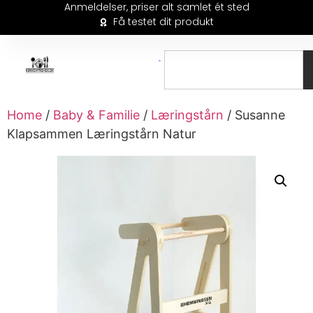
Anmeldelser, priser alt samlet ét sted
Få testet dit produkt
Home
/
Baby & Familie
/
Læringstårn
/ Susanne
Klapsammen Læringstårn Natur