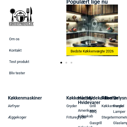
Populært lige nu
Om os
Kontakt
Bedste Ismaskine 2026
Bedste Køkkenvægte 2026
Test produkt
Bliv tester
Køkkenmaskiner
Køkkenudstyr
Hårde
Udekøkken
Tilbehør
Belysn
Hvidevarer
Airfryer
Gryder
Grill
Køkkenvægte
Pendel
Amerikaner
BBQ
Lamper
Køleskab
Æggekoger
Frituregryder
Stegetermomet
Gasgrill
Glaslam