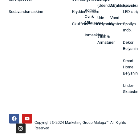
(Udendørs)
Affaldsspande
Farveski
Kombi
Sodavandsmaskine
Krydderiholdere
LED-stri
Ovn&
Ude
Vand
Mikroovn
Skuffeindsatser
Belysning
Systemer
Spotlys
Indb.
Ismaskine
Vask &
Armaturer
Dekor
Belysnin
Smart
Home
Belysnin
Under-
Skabsbe
Copyright © 2024 Marketing Group Malaga™, All Rights
Reserved