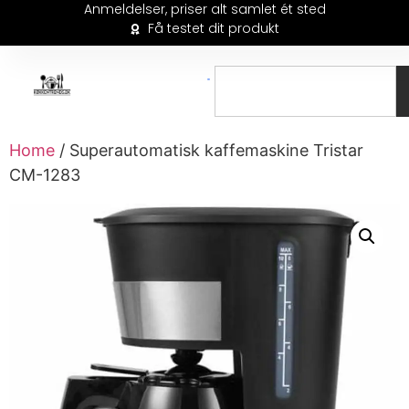
Anmeldelser, priser alt samlet ét sted
Få testet dit produkt
Home
/ Superautomatisk kaffemaskine Tristar
CM-1283