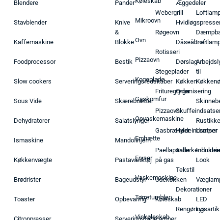
Køleskab
Blendere
Pander
Æggedeler
Webergrill
Loftlam
Mikroovn
Stavblender
Knive
Hvidløgspresse
&
Røgeovn
Dæmpba
Ovn
Kaffemaskine
Blokke
Dåseåbner
Loftlam
Rotisseri
Pizzaovn
Foodprocessor
Bestik
Dørslag
Arbejdsl
Stegeplader
til
Kogeplade
Slow cookers
Serveringsredskaber
Køkken
Køkken
Frituregryder
Organisering
Gaskomfur
Sous Vide
Skærebrætter
Skinneb
Pizzaovn
Skuffeindsatse
Opvaskemaskine
Dehydratorer
Salatslynger
Rustikk
Gasbrænder
Hyldeindsatser
Lamper
Emhætte
Ismaskine
Mandolinjern
Paellapande
Tallerkenholder
Industrie
Fryser
Køkkenvægte
Pastaværktøj
på gas
Look
Tekstil
Vaskemaskine
Brødrister
Bageudstyr
Udekøkken
Væglam
Dekorationer
Tørretumbler
Toaster
Opbevaring
Køleskab
LED
Rengøringsartik
Lys
Vinkøleskab
Citronpresser
Serveringsfade
Lamper