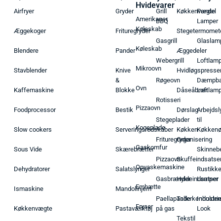
Hvidevarer
Airfryer
Gryder
Grill
Køkkenvægte
Pendel
Amerikaner
BBQ
Lamper
Køleskab
Æggekoger
Frituregryder
Stegetermomet
Gasgrill
Glaslam
Køleskab
Blendere
Pander
Æggedeler
Webergrill
Loftlam
Mikroovn
Stavblender
Knive
Hvidløgspresse
&
Røgeovn
Dæmpba
Ovn
Kaffemaskine
Blokke
Dåseåbner
Loftlam
Rotisseri
Pizzaovn
Foodprocessor
Bestik
Dørslag
Arbejdsl
Stegeplader
til
Kogeplade
Slow cookers
Serveringsredskaber
Køkken
Køkken
Frituregryder
Organisering
Gaskomfur
Sous Vide
Skærebrætter
Skinneb
Pizzaovn
Skuffeindsatse
Opvaskemaskine
Dehydratorer
Salatslynger
Rustikk
Gasbrænder
Hyldeindsatser
Lamper
Emhætte
Ismaskine
Mandolinjern
Paellapande
Tallerkenholder
Industrie
Fryser
Køkkenvægte
Pastaværktøj
på gas
Look
Tekstil