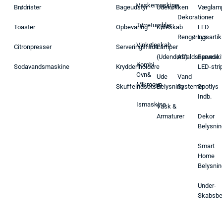
Vaskemaskine
Brødrister
Bageudstyr
Udekøkken
Væglam
Dekorationer
Tørretumbler
Toaster
Opbevaring
Køleskab
LED
Rengøringsartik
Lys
Vinkøleskab
Citronpresser
Serveringsfade
Lamper
(Udendørs)
Affaldsspande
Farveski
Kombi
Sodavandsmaskine
Krydderiholdere
LED-stri
Ovn&
Ude
Vand
Mikroovn
Skuffeindsatser
Belysning
Systemer
Spotlys
Indb.
Ismaskine
Vask &
Armaturer
Dekor
Belysnin
Smart
Home
Belysnin
Under-
Skabsbe