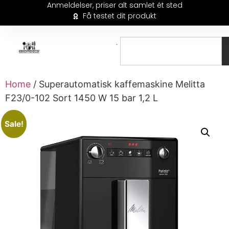
Anmeldelser, priser alt samlet ét sted
Få testet dit produkt
Home
/ Superautomatisk kaffemaskine Melitta
F23/0-102 Sort 1450 W 15 bar 1,2 L
Sale!