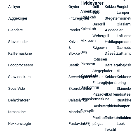
Hvidevarer
Airfryer
Gryder
Grill
Køkkenvægte
Pendel
Amerikaner
BBQ
Lamper
Køleskab
Æggekoger
Frituregryder
Stegetermomet
Gasgrill
Glaslam
Køleskab
Blendere
Pander
Æggedeler
Webergrill
Loftlam
Mikroovn
Stavblender
Knive
Hvidløgspresse
&
Røgeovn
Dæmpba
Ovn
Kaffemaskine
Blokke
Dåseåbner
Loftlam
Rotisseri
Pizzaovn
Foodprocessor
Bestik
Dørslag
Arbejdsl
Stegeplader
til
Kogeplade
Slow cookers
Serveringsredskaber
Køkken
Køkken
Frituregryder
Organisering
Gaskomfur
Sous Vide
Skærebrætter
Skinneb
Pizzaovn
Skuffeindsatse
Opvaskemaskine
Dehydratorer
Salatslynger
Rustikk
Gasbrænder
Hyldeindsatser
Lamper
Emhætte
Ismaskine
Mandolinjern
Paellapande
Tallerkenholder
Industrie
Fryser
Køkkenvægte
Pastaværktøj
på gas
Look
Tekstil