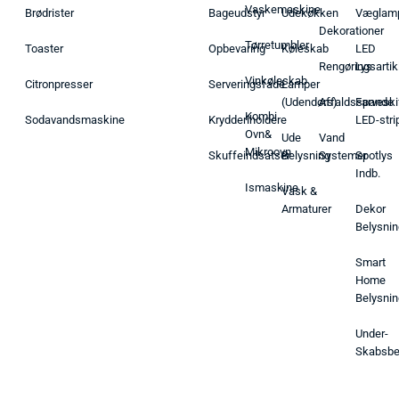
Vaskemaskine
Brødrister
Bageudstyr
Udekøkken
Væglam
Dekorationer
Tørretumbler
Toaster
Opbevaring
Køleskab
LED
Rengøringsartik
Lys
Vinkøleskab
Citronpresser
Serveringsfade
Lamper
(Udendørs)
Affaldsspande
Farveski
Kombi
Sodavandsmaskine
Krydderiholdere
LED-stri
Ovn&
Ude
Vand
Mikroovn
Skuffeindsatser
Belysning
Systemer
Spotlys
Indb.
Ismaskine
Vask &
Armaturer
Dekor
Belysnin
Smart
Home
Belysnin
Under-
Skabsbe